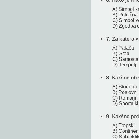
A) Simbol k
B) Politična
C) Simbol v
D) Zgodba 
7.
Za katero vr
A) Palača
B) Grad
C) Samosta
D) Tempelj
8.
Kakšne obis
A) Študenti
B) Poslovni 
C) Romarji in
D) Športniki
9.
Kakšno podn
A) Tropski
B) Continen
C) Subarkti