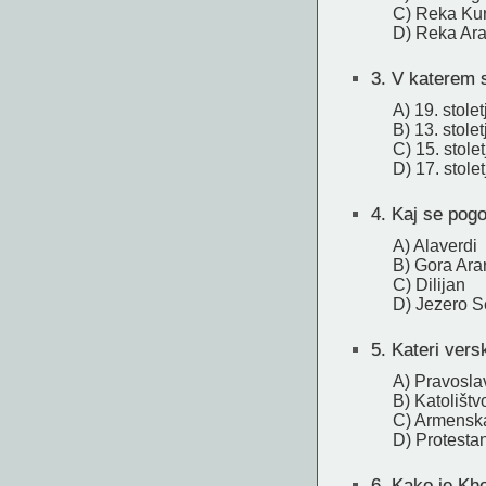
C) Reka Ku
D) Reka Ar
3.
V katerem st
A) 19. stolet
B) 13. stolet
C) 15. stolet
D) 17. stolet
4.
Kaj se pogos
A) Alaverdi
B) Gora Ara
C) Dilijan
D) Jezero 
5.
Kateri versk
A) Pravosla
B) Katolištv
C) Armenska
D) Protesta
6.
Kako je Khor