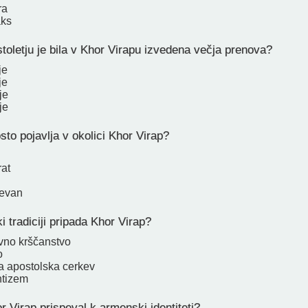
ra
aks
oletju je bila v Khor Virapu izvedena večja prenova?
je
je
je
je
to pojavlja v okolici Khor Virap?
rat
Sevan
i tradiciji pripada Khor Virap?
vno krščanstvo
o
 apostolska cerkev
ntizem
 Virap prispeval k armenski identiteti?