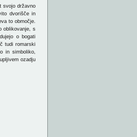
ot svojo državno
vito dvorišče in
veva to območje.
 oblikovanje, s
dujejo o bogati
č tudi romarski
no in simboliko,
upljivem ozadju