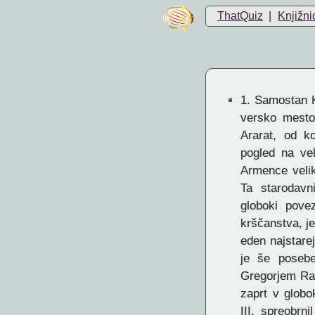
ThatQuiz
|
Knjižni
1.
Samostan K
versko mesto,
Ararat, od k
pogled na vel
Armence velik
Ta starodavn
globoki pove
krščanstva, je 
eden najstare
je še poseb
Gregorjem Razs
zaprt v globok
III. spreobrn