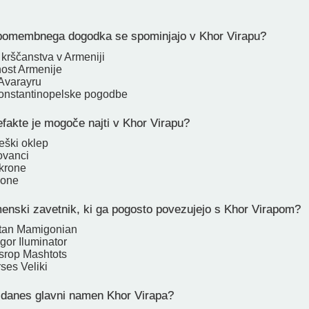
pomembnega dogodka se spominjajo v Khor Virapu?
 krščanstva v Armeniji
ost Armenije
 Avarayru
onstantinopelske pogodbe
efakte je mogoče najti v Khor Virapu?
eški oklep
ovanci
 krone
kone
enski zavetnik, ki ga pogosto povezujejo s Khor Virapom?
rtan Mamigonian
gor Iluminator
srop Mashtots
ses Veliki
danes glavni namen Khor Virapa?