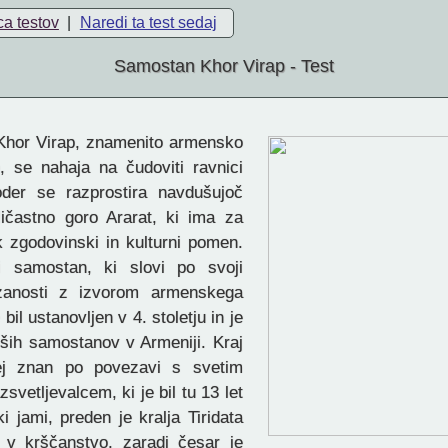
ca testov
|
Naredi ta test sedaj
Samostan Khor Virap - Test
hor Virap, znamenito armensko
 se nahaja na čudoviti ravnici
oder se razprostira navdušujoč
ičastno goro Ararat, ki ima za
 zgodovinski in kulturni pomen.
i samostan, ki slovi po svoji
zanosti z izvorom armenskega
bil ustanovljen v 4. stoletju in je
jših samostanov v Armeniji. Kraj
ej znan po povezavi s svetim
vetljevalcem, ki je bil tu 13 let
i jami, preden je kralja Tiridata
il v krščanstvo, zaradi česar je