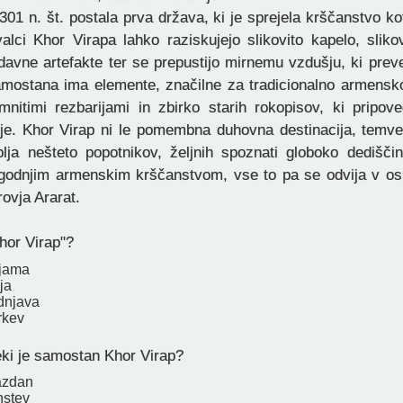
301 n. št. postala prva država, ki je sprejela krščanstvo k
alci Khor Virapa lahko raziskujejo slikovito kapelo, sliko
odavne artefakte ter se prepustijo mirnemu vzdušju, ki pre
amostana ima elemente, značilne za tradicionalno armensko
mnitimi rezbarijami in zbirko starih rokopisov, ki pripove
ije. Khor Virap ni le pomembna duhovna destinacija, temve
ablja nešteto popotnikov, željnih spoznati globoko dedišči
godnjim armenskim krščanstvom, vse to pa se odvija v os
ovja Ararat.
hor Virap"?
 jama
ja
dnjava
rkev
eki je samostan Khor Virap?
azdan
hstev