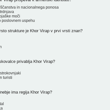
rščanstva in nacionalnega ponosa
 trdnjava
ojaške moči
o poslovnem uspehu
sto strukture je Khor Virap v prvi vrsti znan?
n
kovalce privablja Khor Virap?
strokovnjaki
 turisti
ebje ima regija Khor Virap?
tal
ka