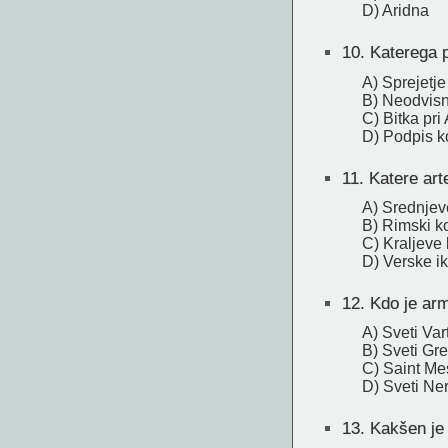
D) Aridna
10.
Katerega 
A) Sprejetje
B) Neodvisn
C) Bitka pri
D) Podpis k
11.
Katere art
A) Srednjev
B) Rimski k
C) Kraljeve
D) Verske i
12.
Kdo je arm
A) Sveti Va
B) Sveti Gre
C) Saint Me
D) Sveti Ner
13.
Kakšen je 