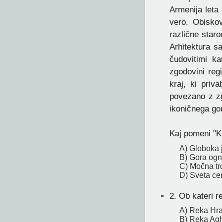
Armenija leta 
vero. Obiskov
različne star
Arhitektura s
čudovitimi ka
zgodovini reg
kraj, ki priv
povezano z z
ikoničnega gor
Kaj pomeni "K
A) Globoka
B) Gora ogn
C) Močna tr
D) Sveta ce
2.
Ob kateri r
A) Reka Hr
B) Reka Ag