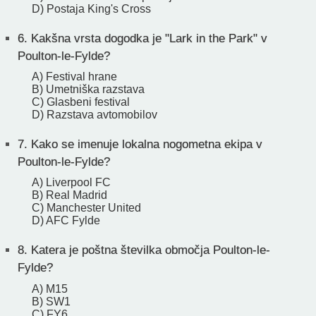
D) Postaja King's Cross
6.
Kakšna vrsta dogodka je "Lark in the Park" v
Poulton-le-Fylde?
A) Festival hrane
B) Umetniška razstava
C) Glasbeni festival
D) Razstava avtomobilov
7.
Kako se imenuje lokalna nogometna ekipa v
Poulton-le-Fylde?
A) Liverpool FC
B) Real Madrid
C) Manchester United
D) AFC Fylde
8.
Katera je poštna številka območja Poulton-le-
Fylde?
A) M15
B) SW1
C) FY6