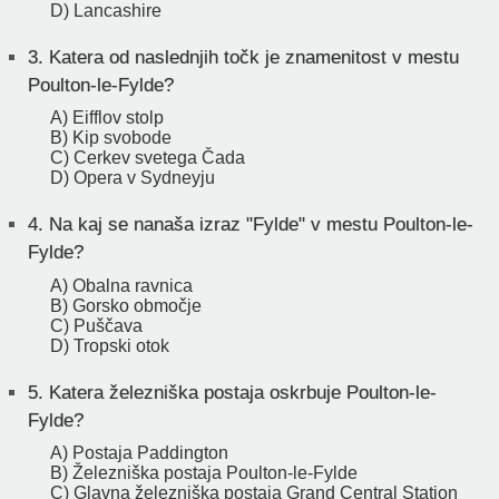
D) Lancashire
3.
Katera od naslednjih točk je znamenitost v mestu
Poulton-le-Fylde?
A) Eifflov stolp
B) Kip svobode
C) Cerkev svetega Čada
D) Opera v Sydneyju
4.
Na kaj se nanaša izraz "Fylde" v mestu Poulton-le-
Fylde?
A) Obalna ravnica
B) Gorsko območje
C) Puščava
D) Tropski otok
5.
Katera železniška postaja oskrbuje Poulton-le-
Fylde?
A) Postaja Paddington
B) Železniška postaja Poulton-le-Fylde
C) Glavna železniška postaja Grand Central Station