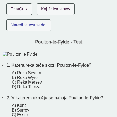
ThatQuiz
Knjižnica testov
Naredi ta test sedaj
Poulton-le-Fylde - Test
1.
Katera reka teče skozi Poulton-le-Fylde?
A) Reka Severn
B) Reka Wyre
C) Reka Mersey
D) Reka Temza
2.
V katerem okrožju se nahaja Poulton-le-Fylde?
A) Kent
B) Surrey
C) Essex