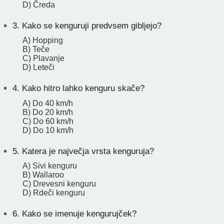
D) Čreda
3.
Kako se kenguruji predvsem gibljejo?
A) Hopping
B) Teče
C) Plavanje
D) Leteči
4.
Kako hitro lahko kenguru skače?
A) Do 40 km/h
B) Do 20 km/h
C) Do 60 km/h
D) Do 10 km/h
5.
Katera je največja vrsta kenguruja?
A) Sivi kenguru
B) Wallaroo
C) Drevesni kenguru
D) Rdeči kenguru
6.
Kako se imenuje kengurujček?