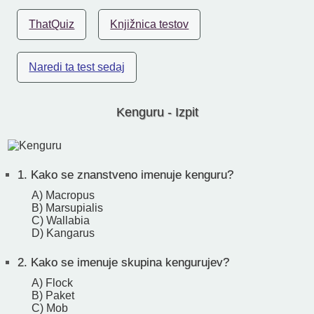
ThatQuiz
Knjižnica testov
Naredi ta test sedaj
Kenguru - Izpit
1.
Kako se znanstveno imenuje kenguru?
A) Macropus
B) Marsupialis
C) Wallabia
D) Kangarus
2.
Kako se imenuje skupina kengurujev?
A) Flock
B) Paket
C) Mob