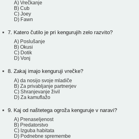
A) Vrečkanje
B) Cub
C) Joey
D) Fawn
7.
Katero čutilo je pri kengurujih zelo razvito?
A) Poslušanje
B) Okusi
C) Dotik
D) Vonj
8.
Zakaj imajo kenguruji vrečke?
A) da nosijo svoje mladiče
B) Za privabljanje partnerjev
C) Shranjevanje živil
D) Za kamuflažo
9.
Kaj od naštetega ogroža kenguruje v naravi?
A) Prenaseljenost
B) Predatorstvo
C) Izguba habitata
D) Podnebne spremembe