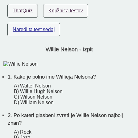
ThatQuiz
Knjižnica testov
Naredi ta test sedaj
Willie Nelson - Izpit
1.
Kako je polno ime Willieja Nelsona?
A) Walter Nelson
B) Willie Hugh Nelson
C) Wilson Nelson
D) William Nelson
2.
Po kateri glasbeni zvrsti je Willie Nelson najbolj
znan?
A) Rock
B) Jazz