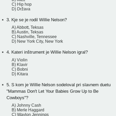
C) Hip hop
D) Država
3.
Kje se je rodil Willie Nelson?
A) Abbott, Teksas
B) Austin, Teksas
C) Nashville, Tennessee
D) New York City, New York
4.
Kateri inštrument je Willie Nelson igral?
A) Violin
B) Klavir
C) Bobni
D) Kitara
5.
S kom je Willie Nelson sodeloval pri slavnem duetu
"Mammas Don't Let Your Babies Grow Up to Be
Cowboys"?
A) Johnny Cash
B) Merle Haggard
C) Waylon Jennings