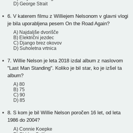
D) George Strait
6.
V katerem filmu z Williejem Nelsonom v glavni vlogi
je bila uporabljena pesem On the Road Again?
A) Najdaljše dvorišče
B) Električni jezdec
C) Django brez okovov
D) Suholetna vrtnica
7.
Willie Nelson je leta 2018 izdal album z naslovom
"Last Man Standing". Koliko je bil star, ko je izšel ta
album?
A) 80
B) 75
C) 90
D) 85
8.
S kom je bil Willie Nelson poročen 16 let, od leta
1986 do 2004?
A) Connie Koepke