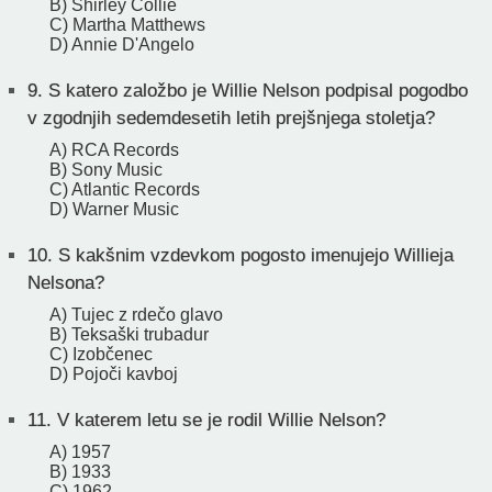
B) Shirley Collie
C) Martha Matthews
D) Annie D'Angelo
9.
S katero založbo je Willie Nelson podpisal pogodbo
v zgodnjih sedemdesetih letih prejšnjega stoletja?
A) RCA Records
B) Sony Music
C) Atlantic Records
D) Warner Music
10.
S kakšnim vzdevkom pogosto imenujejo Willieja
Nelsona?
A) Tujec z rdečo glavo
B) Teksaški trubadur
C) Izobčenec
D) Pojoči kavboj
11.
V katerem letu se je rodil Willie Nelson?
A) 1957
B) 1933
C) 1962