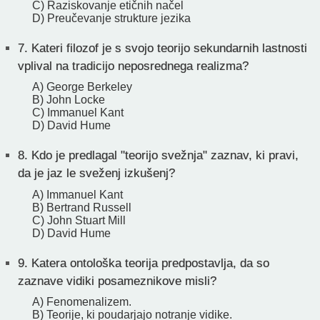
C) Raziskovanje etičnih načel
D) Preučevanje strukture jezika
7.
Kateri filozof je s svojo teorijo sekundarnih lastnosti
vplival na tradicijo neposrednega realizma?
A) George Berkeley
B) John Locke
C) Immanuel Kant
D) David Hume
8.
Kdo je predlagal "teorijo svežnja" zaznav, ki pravi,
da je jaz le sveženj izkušenj?
A) Immanuel Kant
B) Bertrand Russell
C) John Stuart Mill
D) David Hume
9.
Katera ontološka teorija predpostavlja, da so
zaznave vidiki posameznikove misli?
A) Fenomenalizem.
B) Teorije, ki poudarjajo notranje vidike.