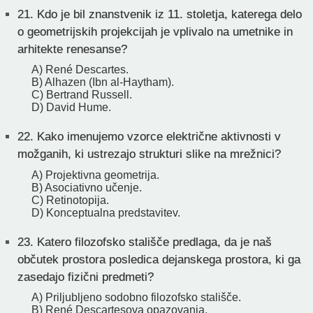
21.
Kdo je bil znanstvenik iz 11. stoletja, katerega delo
o geometrijskih projekcijah je vplivalo na umetnike in
arhitekte renesanse?
A) René Descartes.
B) Alhazen (Ibn al-Haytham).
C) Bertrand Russell.
D) David Hume.
22.
Kako imenujemo vzorce električne aktivnosti v
možganih, ki ustrezajo strukturi slike na mrežnici?
A) Projektivna geometrija.
B) Asociativno učenje.
C) Retinotopija.
D) Konceptualna predstavitev.
23.
Katero filozofsko stališče predlaga, da je naš
občutek prostora posledica dejanskega prostora, ki ga
zasedajo fizični predmeti?
A) Priljubljeno sodobno filozofsko stališče.
B) René Descartesova opazovanja.