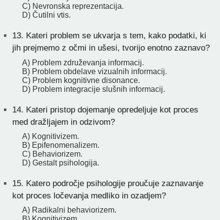
C) Nevronska reprezentacija.
D) Čutilni vtis.
13.
Kateri problem se ukvarja s tem, kako podatki, ki
jih prejmemo z očmi in ušesi, tvorijo enotno zaznavo?
A) Problem združevanja informacij.
B) Problem obdelave vizualnih informacij.
C) Problem kognitivne disonance.
D) Problem integracije slušnih informacij.
14.
Kateri pristop dojemanje opredeljuje kot proces
med dražljajem in odzivom?
A) Kognitivizem.
B) Epifenomenalizem.
C) Behaviorizem.
D) Gestalt psihologija.
15.
Katero področje psihologije proučuje zaznavanje
kot proces ločevanja medliko in ozadjem?
A) Radikalni behaviorizem.
B) Kognitivizem.