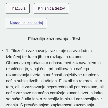
ThatQuiz
Knjižnica testov
Naredi ta test sedaj
Filozofija zaznavanja - Test
1.
Filozofija zaznavanja raziskuje naravo čutnih
izkušenj ter kako jih um razlaga in razume.
Obravnava vprašanja o odnosu med zaznavanjem in
resničnostjo, vlogi čutil pri oblikovanju našega
razumevanja sveta in možnosti objektivne resnice v
naših subjektivnih izkušnjah. Filozofi so razpravljali o
tem, ali je zaznavanje neposredno ali posredovano, ali
naše zaznave natančno odražajo zunanji svet in kako
so naša čutila lahko zanesljiv in hkrati nezanesljiv vir
znanja. S preučevanjem zapletenosti zaznavanja