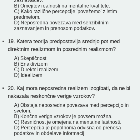
zaznavalcev.
B) Omejitev realnosti na mentalne kvalitete.
C) Kako različne percepcije 'povežemo' z istim
predmetom.
D) Neposredna povezava med senzibilnim
zaznavanjem in prenosom podatkov.
19.
Katera teorija predpostavlja srednjo pot med
direktnim realizmom in posrednim realizmom?
A) Skeptičnost
B) Enaktivizem
C) Direktni realizem
D) Idealizem
20.
Kaj mora neposredna realizem izogibati, da ne bi
nakazala neskončne verige vzrokov?
A) Obstaja neposredna povezava med percepcijo in
svetom.
B) Končna veriga vzrokov je povsem možna.
C) Resničnost je omejena na mentalne lastnosti.
D) Percepcija je popolnoma odvisna od prenosa
podatkov in obdelave informacij.