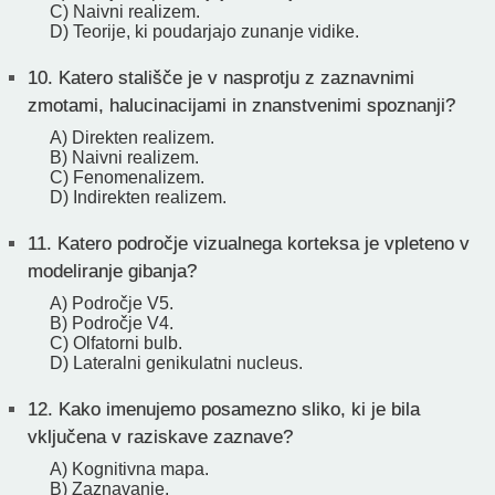
C) Naivni realizem.
D) Teorije, ki poudarjajo zunanje vidike.
10.
Katero stališče je v nasprotju z zaznavnimi
zmotami, halucinacijami in znanstvenimi spoznanji?
A) Direkten realizem.
B) Naivni realizem.
C) Fenomenalizem.
D) Indirekten realizem.
11.
Katero področje vizualnega korteksa je vpleteno v
modeliranje gibanja?
A) Področje V5.
B) Področje V4.
C) Olfatorni bulb.
D) Lateralni genikulatni nucleus.
12.
Kako imenujemo posamezno sliko, ki je bila
vključena v raziskave zaznave?
A) Kognitivna mapa.
B) Zaznavanje.