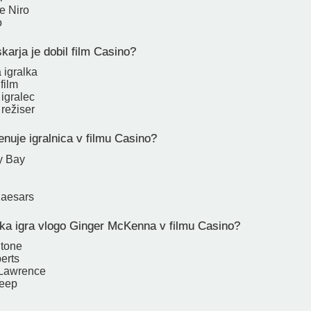
e Niro
o
arja je dobil film Casino?
 igralka
film
 igralec
 režiser
nuje igralnica v filmu Casino?
y Bay
Caesars
lka igra vlogo Ginger McKenna v filmu Casino?
Stone
erts
 Lawrence
reep