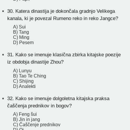
30.
Katera dinastija je dokončala gradnjo Velikega
kanala, ki je povezal Rumeno reko in reko Jangce?
A) Sui
B) Tang
C) Ming
D) Pesem
31.
Kako se imenuje klasična zbirka kitajske poezije
iz obdobja dinastije Zhou?
A) Lunyu
B) Tao Te Ching
C) Shijing
D) Analekti
32.
Kako se imenuje dolgoletna kitajska praksa
čaščenja prednikov in bogov?
A) Feng šui
B) Jin in jang
C) Čaščenje prednikov
D) Qi