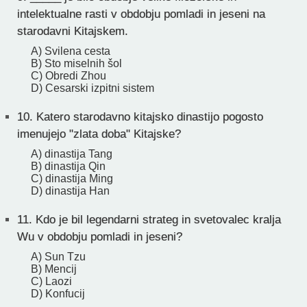
intelektualne rasti v obdobju pomladi in jeseni na
starodavni Kitajskem.
A) Svilena cesta
B) Sto miselnih šol
C) Obredi Zhou
D) Cesarski izpitni sistem
10.
Katero starodavno kitajsko dinastijo pogosto
imenujejo "zlata doba" Kitajske?
A) dinastija Tang
B) dinastija Qin
C) dinastija Ming
D) dinastija Han
11.
Kdo je bil legendarni strateg in svetovalec kralja
Wu v obdobju pomladi in jeseni?
A) Sun Tzu
B) Mencij
C) Laozi
D) Konfucij