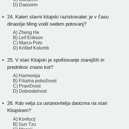
D) Daoizem
24.
Kateri slavni kitajski raziskovalec je v času
dinastije Ming vodil sedem potovanj?
A) Zheng He
B) Leif Erikson
C) Marco Polo
D) Krištof Kolumb
25.
V stari Kitajski je spoštovanje starejših in
prednikov znano kot?
A) Harmonija
B) Filialna pobožnost
C) Pravičnost
D) Dobrodelnost
26.
Kdo velja za ustanovitelja daoizma na stari
Kitajskem?
A) Konfucij
B) Sun Tzu