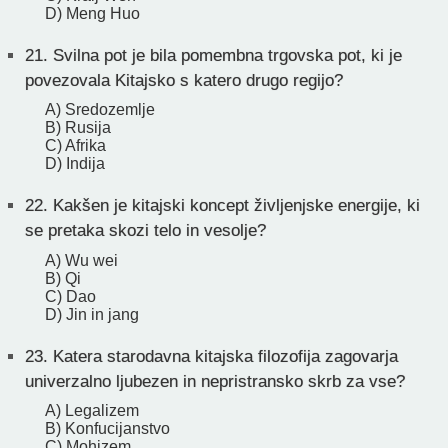
D) Meng Huo
21.
Svilna pot je bila pomembna trgovska pot, ki je
povezovala Kitajsko s katero drugo regijo?
A) Sredozemlje
B) Rusija
C) Afrika
D) Indija
22.
Kakšen je kitajski koncept življenjske energije, ki
se pretaka skozi telo in vesolje?
A) Wu wei
B) Qi
C) Dao
D) Jin in jang
23.
Katera starodavna kitajska filozofija zagovarja
univerzalno ljubezen in nepristransko skrb za vse?
A) Legalizem
B) Konfucijanstvo
C) Mohizem