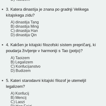
3.
Katera dinastija je znana po gradnji Velikega
kitajskega zidu?
A) dinastija Tang
B) dinastija Ming
C) dinastija Han
D) dinastija Qin
4.
Kakšen je kitajski filozofski sistem prepričanj, ki
poudarja življenje v harmoniji s Tao (potjo)?
A) Taoizem
B) Legalizem
C) Konfucijanstvo
D) Budizem
5.
Kateri starodavni kitajski filozof je utemeljil
legalizem?
A) Konfucij
B) Mencij
C) Laozi