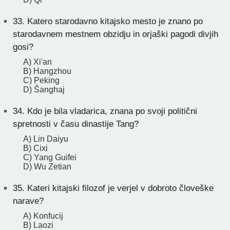
33.
Katero starodavno kitajsko mesto je znano po
starodavnem mestnem obzidju in orjaški pagodi divjih
gosi?
A) Xi'an
B) Hangzhou
C) Peking
D) Šanghaj
34.
Kdo je bila vladarica, znana po svoji politični
spretnosti v času dinastije Tang?
A) Lin Daiyu
B) Cixi
C) Yang Guifei
D) Wu Zetian
35.
Kateri kitajski filozof je verjel v dobroto človeške
narave?
A) Konfucij
B) Laozi