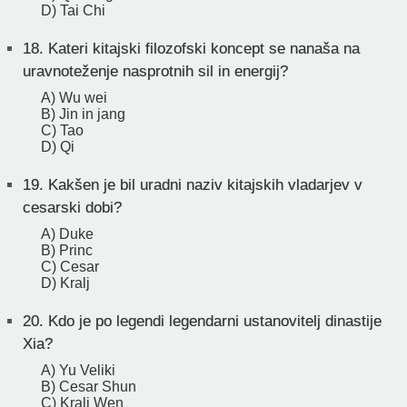
D) Tai Chi
18.
Kateri kitajski filozofski koncept se nanaša na
uravnoteženje nasprotnih sil in energij?
A) Wu wei
B) Jin in jang
C) Tao
D) Qi
19.
Kakšen je bil uradni naziv kitajskih vladarjev v
cesarski dobi?
A) Duke
B) Princ
C) Cesar
D) Kralj
20.
Kdo je po legendi legendarni ustanovitelj dinastije
Xia?
A) Yu Veliki
B) Cesar Shun
C) Kralj Wen