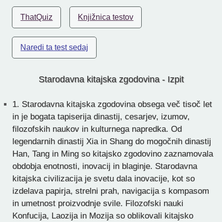
ThatQuiz
Knjižnica testov
Naredi ta test sedaj
Starodavna kitajska zgodovina - Izpit
1.
Starodavna kitajska zgodovina obsega več tisoč let
in je bogata tapiserija dinastij, cesarjev, izumov,
filozofskih naukov in kulturnega napredka. Od
legendarnih dinastij Xia in Shang do mogočnih dinastij
Han, Tang in Ming so kitajsko zgodovino zaznamovala
obdobja enotnosti, inovacij in blaginje. Starodavna
kitajska civilizacija je svetu dala inovacije, kot so
izdelava papirja, strelni prah, navigacija s kompasom
in umetnost proizvodnje svile. Filozofski nauki
Konfucija, Laozija in Mozija so oblikovali kitajsko