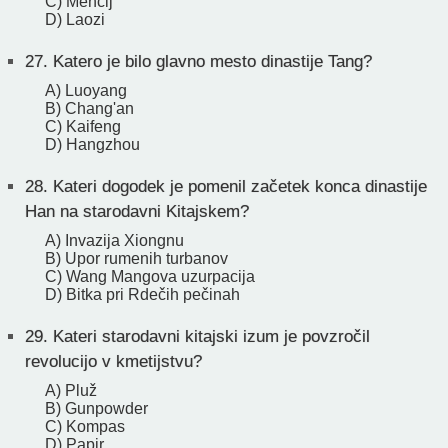
C) Mencij
D) Laozi
27.
Katero je bilo glavno mesto dinastije Tang?
A) Luoyang
B) Chang'an
C) Kaifeng
D) Hangzhou
28.
Kateri dogodek je pomenil začetek konca dinastije
Han na starodavni Kitajskem?
A) Invazija Xiongnu
B) Upor rumenih turbanov
C) Wang Mangova uzurpacija
D) Bitka pri Rdečih pečinah
29.
Kateri starodavni kitajski izum je povzročil
revolucijo v kmetijstvu?
A) Pluž
B) Gunpowder
C) Kompas
D) Papir