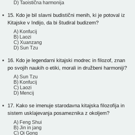
D) Taoistična harmonija
15.
Kdo je bil slavni budistični menih, ki je potoval iz
Kitajske v Indijo, da bi študiral budizem?
A) Konfucij
B) Laozi
C) Xuanzang
D) Sun Tzu
16.
Kdo je legendarni kitajski modrec in filozof, znan
po svojih naukih o etiki, morali in družbeni harmoniji?
A) Sun Tzu
B) Konfucij
C) Laozi
D) Mencij
17.
Kako se imenuje starodavna kitajska filozofija in
sistem usklajevanja posameznika z okoljem?
A) Feng Shui
B) Jin in jang
C) Qi Gong