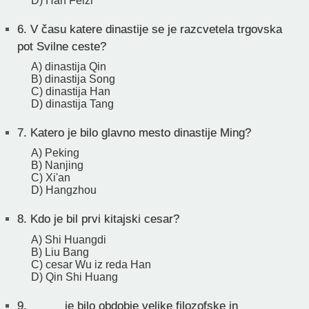
D) Han Feizi
6.
V času katere dinastije se je razcvetela trgovska
pot Svilne ceste?
A) dinastija Qin
B) dinastija Song
C) dinastija Han
D) dinastija Tang
7.
Katero je bilo glavno mesto dinastije Ming?
A) Peking
B) Nanjing
C) Xi'an
D) Hangzhou
8.
Kdo je bil prvi kitajski cesar?
A) Shi Huangdi
B) Liu Bang
C) cesar Wu iz reda Han
D) Qin Shi Huang
9.
_____ je bilo obdobje velike filozofske in