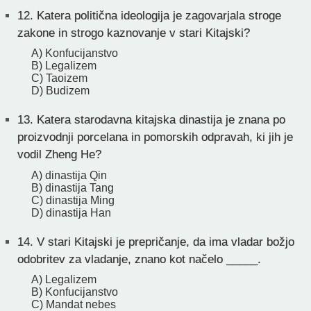
12.
Katera politična ideologija je zagovarjala stroge
zakone in strogo kaznovanje v stari Kitajski?
A) Konfucijanstvo
B) Legalizem
C) Taoizem
D) Budizem
13.
Katera starodavna kitajska dinastija je znana po
proizvodnji porcelana in pomorskih odpravah, ki jih je
vodil Zheng He?
A) dinastija Qin
B) dinastija Tang
C) dinastija Ming
D) dinastija Han
14.
V stari Kitajski je prepričanje, da ima vladar božjo
odobritev za vladanje, znano kot načelo _____.
A) Legalizem
B) Konfucijanstvo
C) Mandat nebes