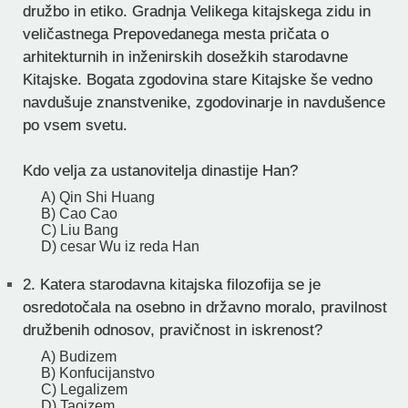
družbo in etiko. Gradnja Velikega kitajskega zidu in
veličastnega Prepovedanega mesta pričata o
arhitekturnih in inženirskih dosežkih starodavne
Kitajske. Bogata zgodovina stare Kitajske še vedno
navdušuje znanstvenike, zgodovinarje in navdušence
po vsem svetu.
Kdo velja za ustanovitelja dinastije Han?
A) Qin Shi Huang
B) Cao Cao
C) Liu Bang
D) cesar Wu iz reda Han
2.
Katera starodavna kitajska filozofija se je
osredotočala na osebno in državno moralo, pravilnost
družbenih odnosov, pravičnost in iskrenost?
A) Budizem
B) Konfucijanstvo
C) Legalizem
D) Taoizem