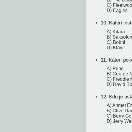
C) Fleetwo
D) Eagles
10.
Kateri ins
A) Kitara
B) Saksofo
C) Bobni
D) Klavir
11.
Kateri poko
A) Princ
B) George M
C) Freddie 
D) David B
12.
Kdo je usta
A) Ahmet Er
B) Clive Da
C) Berry Go
D) Jerry We