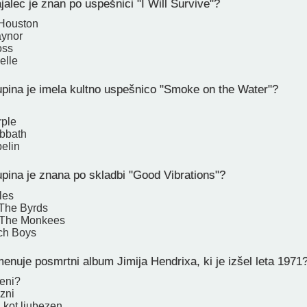
jalec je znan po uspešnici "I Will Survive"?
 Houston
aynor
oss
elle
pina je imela kultno uspešnico "Smoke on the Water"?
rple
bbath
elin
pina je znana po skladbi "Good Vibrations"?
les
The Byrds
 The Monkees
ch Boys
enuje posmrtni album Jimija Hendrixa, ki je izšel leta 1971
šeni?
ezni
 kot ljubezen