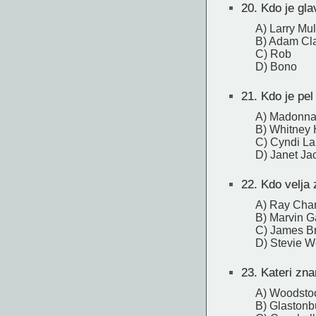
20.
Kdo je gla
A) Larry Mul
B) Adam Cl
C) Rob
D) Bono
21.
Kdo je pel
A) Madonn
B) Whitney
C) Cyndi La
D) Janet Ja
22.
Kdo velja 
A) Ray Char
B) Marvin 
C) James B
D) Stevie 
23.
Kateri znan
A) Woodsto
B) Glastonb