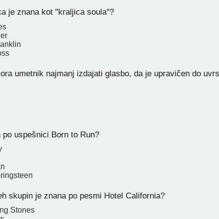
 je znana kot "kraljica soula"?
es
ner
anklin
oss
ora umetnik najmanj izdajati glasbo, da je upravičen do uvrs
 po uspešnici Born to Run?
y
an
ringsteen
h skupin je znana po pesmi Hotel California?
ing Stones
rs