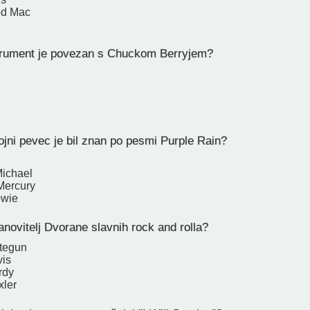
od Mac
trument je povezan s Chuckom Berryjem?
n
jni pevec je bil znan po pesmi Purple Rain?
ichael
Mercury
owie
novitelj Dvorane slavnih rock and rolla?
tegun
vis
rdy
xler