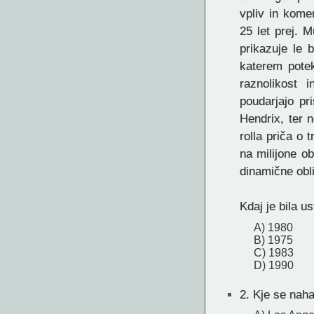
vpliv in kome
25 let prej. 
prikazuje le 
katerem potek
raznolikost 
poudarjajo pr
Hendrix, ter 
rolla priča o 
na milijone ob
dinamične obl
Kdaj je bila u
A) 1980
B) 1975
C) 1983
D) 1990
2.
Kje se nahaj