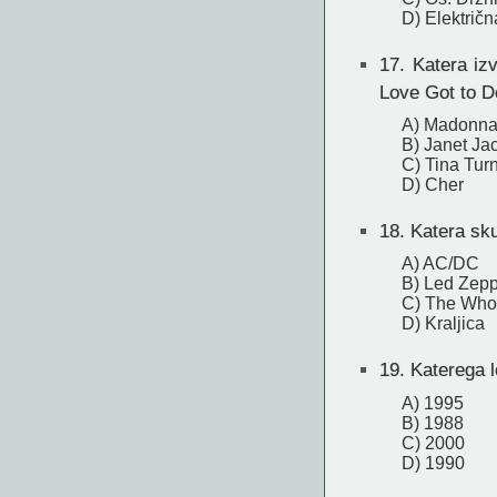
D) Električ
17.
Katera izv
Love Got to Do
A) Madonn
B) Janet Ja
C) Tina Tur
D) Cher
18.
Katera sku
A) AC/DC
B) Led Zepp
C) The Who
D) Kraljica
19.
Katerega le
A) 1995
B) 1988
C) 2000
D) 1990