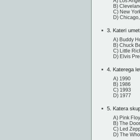
A) Los Angel
B) Clevelan
C) New York
D) Chicago, 
3.
Kateri umetn
A) Buddy Ho
B) Chuck Be
C) Little Ri
D) Elvis Pre
4.
Katerega let
A) 1990
B) 1986
C) 1993
D) 1977
5.
Katera skup
A) Pink Flo
B) The Doo
C) Led Zepp
D) The Who