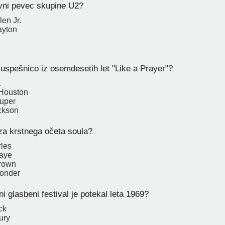
vni pevec skupine U2?
len Jr.
ayton
 uspešnico iz osemdesetih let "Like a Prayer"?
a
 Houston
uper
ckson
za krstnega očeta soula?
les
Gaye
rown
Wonder
i glasbeni festival je potekal leta 1969?
ck
ury