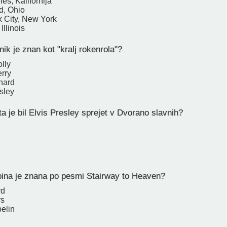
es, Kalifornija
d, Ohio
 City, New York
Illinois
ik je znan kot "kralj rokenrola"?
lly
rry
chard
sley
a je bil Elvis Presley sprejet v Dvorano slavnih?
ina je znana po pesmi Stairway to Heaven?
yd
rs
elin