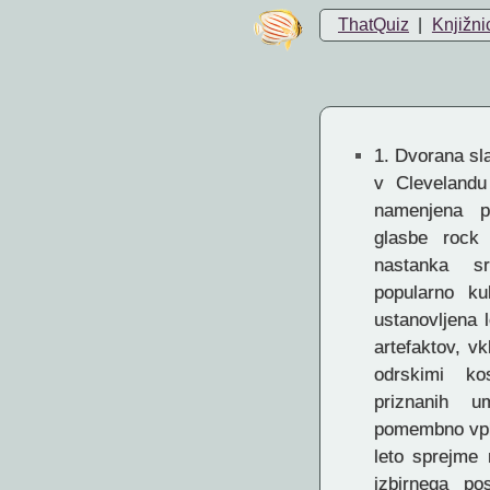
ThatQuiz
|
Knjižni
1.
Dvorana slav
v Clevelandu
namenjena po
glasbe rock
nastanka sr
popularno ku
ustanovljena 
artefaktov, vk
odrskimi ko
priznanih 
pomembno vpli
leto sprejme 
izbirnega po