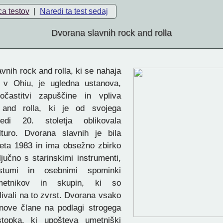
ca testov
|
Naredi ta test sedaj
Dvorana slavnih rock and rolla
nih rock and rolla, ki se nahaja
 v Ohiu, je ugledna ustanova,
častitvi zapuščine in vpliva
 and rolla, ki je od svojega
edi 20. stoletja oblikovala
lturo. Dvorana slavnih je bila
leta 1983 in ima obsežno zbirko
ljučno s starinskimi instrumenti,
stumi in osebnimi spominki
umetnikov in skupin, ki so
vali na to zvrst. Dvorana vsako
nove člane na podlagi strogega
stopka, ki upošteva umetniški