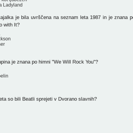
na Ladyland
ajalka je bila uvrščena na seznam leta 1987 in je znana 
 with It?
a
ckson
ner
pina je znana po himni "We Will Rock You"?
elin
ta so bili Beatli sprejeti v Dvorano slavnih?