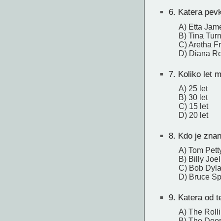
6.
Katera pevka
A) Etta Jam
B) Tina Tur
C) Aretha Fr
D) Diana R
7.
Koliko let m
A) 25 let
B) 30 let
C) 15 let
D) 20 let
8.
Kdo je znan
A) Tom Pett
B) Billy Joel
C) Bob Dyl
D) Bruce Sp
9.
Katera od te
A) The Roll
B) The Doo