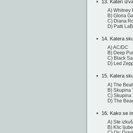
13.
Kateri izva
A) Whitney
B) Gloria G
C) Diana R
D) Patti LaB
14.
Katera sku
A) AC/DC
B) Deep Pu
C) Black Sa
D) Led Zepp
15.
Katera sku
A) The Beat
B) Skupina 
C) Skupina
D) The Bea
16.
Kako se im
A) Ste izku
B) Klic ljub
C) Os: Drzni