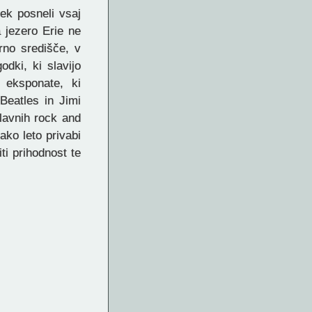
tek posneli vsaj
 jezero Erie ne
rno središče, v
dki, ki slavijo
e eksponate, ki
Beatles in Jimi
lavnih rock and
sako leto privabi
ti prihodnost te