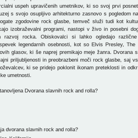
rcialni uspeh upravičenih umetnikov, ki so svoj prvi posne
Muzej s svojo osupljivo arhitekturno zasnovo s pogledom na
bogate zgodovine rock glasbe, temveč služi tudi kot kultu
ajo izobraževalni programi, nastopi v živo in posebni dogo
in razvoj rocka. Obiskovalci si lahko ogledajo različn
ispevek legendarnih osebnosti, kot so Elvis Presley, The 
novih glasov, ki še naprej premikajo meje žanra. Dvorana s
trajni priljubljenosti in preobrazbeni moči rock glasbe, saj v
oževalcev, ki se pridejo poklonit ikonam preteklosti in odkri
ike umetnosti.
stanovljena Dvorana slavnih rock and rolla?
a dvorana slavnih rock and rolla?