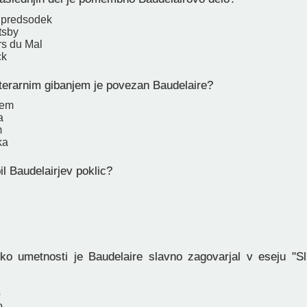
 predsodek
tsby
rs du Mal
ck
iterarnim gibanjem je povezan Baudelaire?
zem
a
m
ka
l Baudelairjev poklic?
ko umetnosti je Baudelaire slavno zagovarjal v eseju "S
o
o