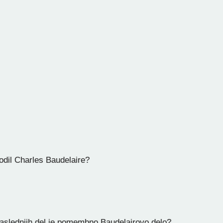
odil Charles Baudelaire?
aslednjih del je pomembno Baudelairovo delo?