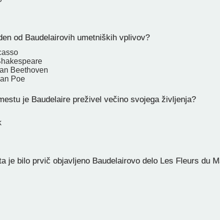
den od Baudelairovih umetniških vplivov?
casso
Shakespeare
van Beethoven
lan Poe
estu je Baudelaire preživel večino svojega življenja?
k
a je bilo prvič objavljeno Baudelairovo delo Les Fleurs du M