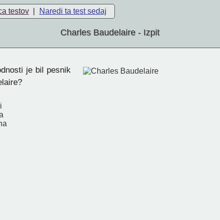
ca testov
|
Naredi ta test sedaj
Charles Baudelaire - Izpit
nosti je bil pesnik
laire?
i
i
a
na