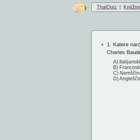
ThatQuiz
|
Knjižni
1.
Katere narod
Charles Baude
A) Italijansk
B) Francosk
C) Nemščin
D) Anglešči