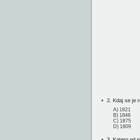
2.
Kdaj se je r
A) 1821
B) 1848
C) 1875
D) 1809
3.
Katero od n