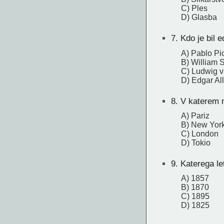
C) Ples
D) Glasba
7.
Kdo je bil e
A) Pablo Pi
B) William 
C) Ludwig 
D) Edgar Al
8.
V katerem m
A) Pariz
B) New Yor
C) London
D) Tokio
9.
Katerega let
A) 1857
B) 1870
C) 1895
D) 1825