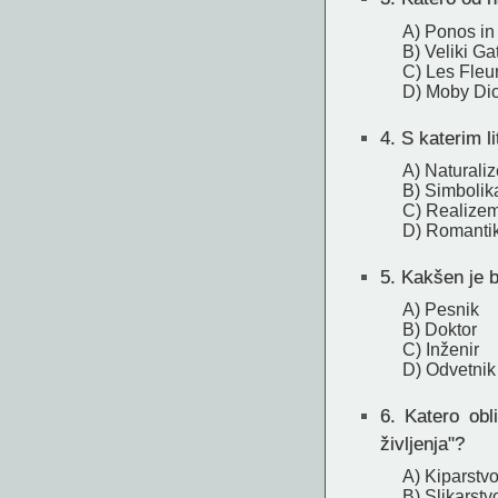
A) Ponos in
B) Veliki Ga
C) Les Fleu
D) Moby Di
4.
S katerim l
A) Naturali
B) Simbolik
C) Realize
D) Romanti
5.
Kakšen je bi
A) Pesnik
B) Doktor
C) Inženir
D) Odvetnik
6.
Katero obli
življenja"?
A) Kiparstv
B) Slikarstv