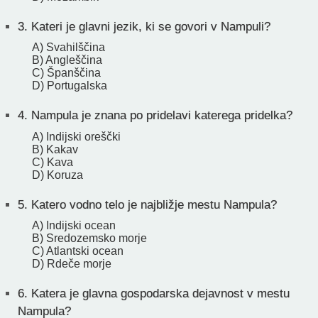
3.
Kateri je glavni jezik, ki se govori v Nampuli?
A) Svahilščina
B) Angleščina
C) Španščina
D) Portugalska
4.
Nampula je znana po pridelavi katerega pridelka?
A) Indijski oreščki
B) Kakav
C) Kava
D) Koruza
5.
Katero vodno telo je najbližje mestu Nampula?
A) Indijski ocean
B) Sredozemsko morje
C) Atlantski ocean
D) Rdeče morje
6.
Katera je glavna gospodarska dejavnost v mestu
Nampula?