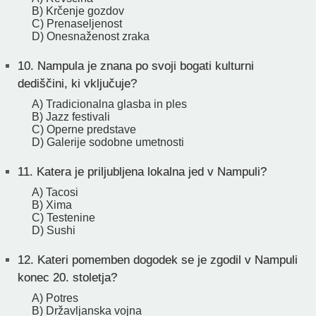
B) Krčenje gozdov
C) Prenaseljenost
D) Onesnaženost zraka
10.
Nampula je znana po svoji bogati kulturni
dediščini, ki vključuje?
A) Tradicionalna glasba in ples
B) Jazz festivali
C) Operne predstave
D) Galerije sodobne umetnosti
11.
Katera je priljubljena lokalna jed v Nampuli?
A) Tacosi
B) Xima
C) Testenine
D) Sushi
12.
Kateri pomemben dogodek se je zgodil v Nampuli
konec 20. stoletja?
A) Potres
B) Državljanska vojna