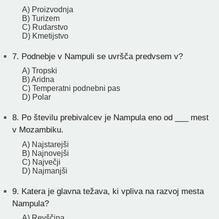
A) Proizvodnja
B) Turizem
C) Rudarstvo
D) Kmetijstvo
7.
Podnebje v Nampuli se uvršča predvsem v?
A) Tropski
B) Aridna
C) Temperatni podnebni pas
D) Polar
8.
Po številu prebivalcev je Nampula eno od ___ mest
v Mozambiku.
A) Najstarejši
B) Najnovejši
C) Največji
D) Najmanjši
9.
Katera je glavna težava, ki vpliva na razvoj mesta
Nampula?
A) Revščina