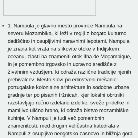
1.
Nampula je glavno mesto province Nampula na
severu Mozambika, ki leži v regiji z bogato kulturno
dediščino in osupljivimi naravnimi lepotami. Nampula
je znana kot vrata na slikovite otoke v Indijskem
oceanu, zlasti na znameniti otok Ilha de Moçambique,
in je pomembno trgovsko in upravno središče z
živahnim vzdušjem, ki odraža različne tradicije njenih
prebivalcev. Mesto slovi po edinstveni mešanici
portugalske kolonialne arhitekture in sodobne urbane
gradnje ter po pisanih tržnicah, kjer lokalni obrtniki
razstavljajo ročno izdelane izdelke, sveže pridelke in
mamljivo ulično hrano, ki odraža bistvo mozambiške
kuhinje. V Nampuli je tudi več pomembnih
znamenitosti, med drugim veličastna katedrala v
Nampuli z osupljivo neogotsko zasnovo in bližnja gora