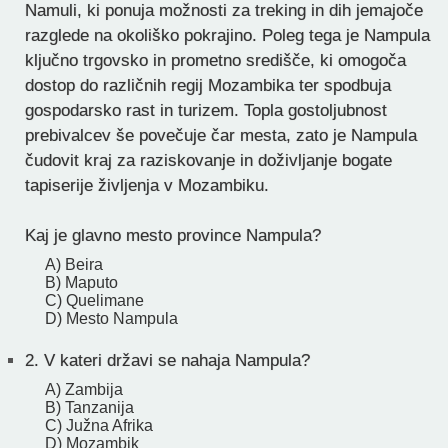
Namuli, ki ponuja možnosti za treking in dih jemajoče
razglede na okoliško pokrajino. Poleg tega je Nampula
ključno trgovsko in prometno središče, ki omogoča
dostop do različnih regij Mozambika ter spodbuja
gospodarsko rast in turizem. Topla gostoljubnost
prebivalcev še povečuje čar mesta, zato je Nampula
čudovit kraj za raziskovanje in doživljanje bogate
tapiserije življenja v Mozambiku.
Kaj je glavno mesto province Nampula?
A) Beira
B) Maputo
C) Quelimane
D) Mesto Nampula
2.
V kateri državi se nahaja Nampula?
A) Zambija
B) Tanzanija
C) Južna Afrika
D) Mozambik