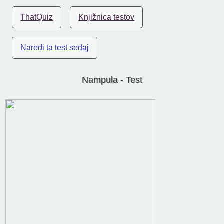
ThatQuiz
Knjižnica testov
Naredi ta test sedaj
Nampula - Test