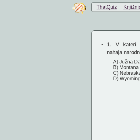
ThatQuiz
|
Knjižni
1.
V kateri 
nahaja narodn
A) Južna D
B) Montana
C) Nebrask
D) Wyomin