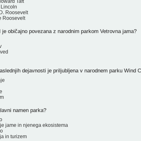
Howard Taft
Lincoln
 D. Roosevelt
e Roosevelt
l je običajno povezana z narodnim parkom Vetrovna jama?
v
dved
aslednjih dejavnosti je priljubljena v narodnem parku Wind 
nje
e
am
lavni namen parka?
o
je jame in njenega ekosistema
vo
a in turizem