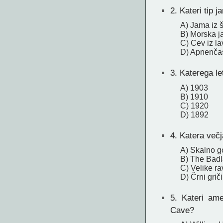
2.
Kateri tip 
A) Jama iz 
B) Morska 
C) Cev iz la
D) Apnenča
3.
Katerega let
A) 1903
B) 1910
C) 1920
D) 1892
4.
Katera večja
A) Skalno g
B) The Bad
C) Velike ra
D) Črni griči
5.
Kateri amer
Cave?