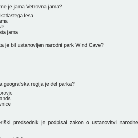
jame je jama Vetrovna jama?
škatlastega lesa
jama
ve
sta jama
a je bil ustanovljen narodni park Wind Cave?
 geografska regija je del parka?
orovje
lands
vnice
iški predsednik je podpisal zakon o ustanovitvi narodn