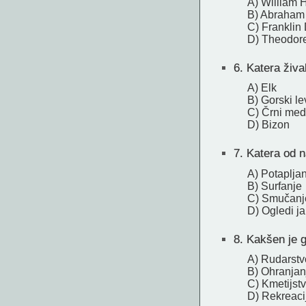
A) William 
B) Abraham 
C) Franklin
D) Theodor
6.
Katera živa
A) Elk
B) Gorski le
C) Črni me
D) Bizon
7.
Katera od n
A) Potaplja
B) Surfanje
C) Smučanj
D) Ogledi j
8.
Kakšen je g
A) Rudarstv
B) Ohranjan
C) Kmetijst
D) Rekreacij