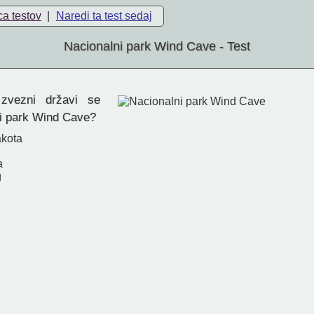
ca testov
|
Naredi ta test sedaj
Nacionalni park Wind Cave - Test
zvezni državi se
i park Wind Cave?
akota
a
g