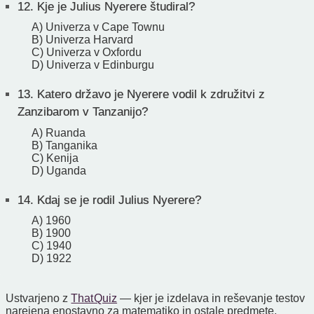
12.
Kje je Julius Nyerere študiral?
A) Univerza v Cape Townu
B) Univerza Harvard
C) Univerza v Oxfordu
D) Univerza v Edinburgu
13.
Katero državo je Nyerere vodil k združitvi z
Zanzibarom v Tanzanijo?
A) Ruanda
B) Tanganika
C) Kenija
D) Uganda
14.
Kdaj se je rodil Julius Nyerere?
A) 1960
B) 1900
C) 1940
D) 1922
Ustvarjeno z
That Quiz
— kjer je izdelava in reševanje testov
narejena enostavno za matematiko in ostale predmete.