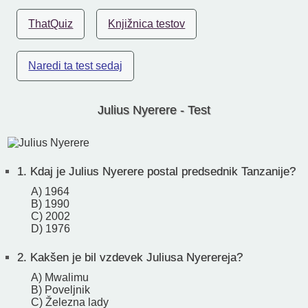
ThatQuiz
Knjižnica testov
Naredi ta test sedaj
Julius Nyerere - Test
1.
Kdaj je Julius Nyerere postal predsednik Tanzanije?
A) 1964
B) 1990
C) 2002
D) 1976
2.
Kakšen je bil vzdevek Juliusa Nyerereja?
A) Mwalimu
B) Poveljnik
C) Železna lady