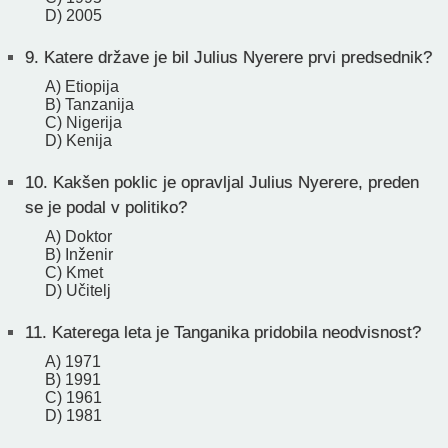
D) 2005
9.
Katere države je bil Julius Nyerere prvi predsednik?
A) Etiopija
B) Tanzanija
C) Nigerija
D) Kenija
10.
Kakšen poklic je opravljal Julius Nyerere, preden
se je podal v politiko?
A) Doktor
B) Inženir
C) Kmet
D) Učitelj
11.
Katerega leta je Tanganika pridobila neodvisnost?
A) 1971
B) 1991
C) 1961
D) 1981