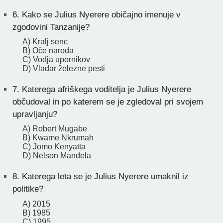
6.
Kako se Julius Nyerere običajno imenuje v
zgodovini Tanzanije?
A) Kralj senc
B) Oče naroda
C) Vodja upornikov
D) Vladar železne pesti
7.
Katerega afriškega voditelja je Julius Nyerere
občudoval in po katerem se je zgledoval pri svojem
upravljanju?
A) Robert Mugabe
B) Kwame Nkrumah
C) Jomo Kenyatta
D) Nelson Mandela
8.
Katerega leta se je Julius Nyerere umaknil iz
politike?
A) 2015
B) 1985
C) 1995