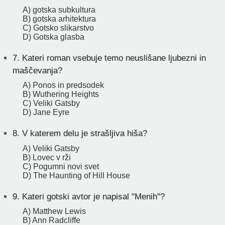
A) gotska subkultura
B) gotska arhitektura
C) Gotsko slikarstvo
D) Gotska glasba
7.
Kateri roman vsebuje temo neuslišane ljubezni in
maščevanja?
A) Ponos in predsodek
B) Wuthering Heights
C) Veliki Gatsby
D) Jane Eyre
8.
V katerem delu je strašljiva hiša?
A) Veliki Gatsby
B) Lovec v rži
C) Pogumni novi svet
D) The Haunting of Hill House
9.
Kateri gotski avtor je napisal "Menih"?
A) Matthew Lewis
B) Ann Radcliffe