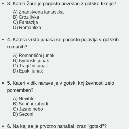
3.
Kateri žanr je pogosto povezan z gotsko fikcijo?
A) Znanstvena fantastika
B) Grozljivka
C) Fantazija
D) Romantika
4.
Katera vrsta junaka se pogosto pojavlja v gotskih
romanih?
A) Romantični junak
B) Byronski junak
C) Tragični junak
D) Epski junak
5.
Kateri vidik narave je v gotski književnosti zelo
pomemben?
A) Nevihte
B) Sončni zahodi
C) Jasno nebo
D) Sezoni
6.
Na kaj se je prvotno nanašal izraz "gotski"?