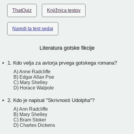
ThatQuiz
Knjižnica testov
Naredi ta test sedaj
Literatura gotske fikcije
1.
Kdo velja za avtorja prvega gotskega romana?
A) Anne Radcliffe
B) Edgar Allan Poe
C) Mary Shelley
D) Horace Walpole
2.
Kdo je napisal "Skrivnosti Udolpha"?
A) Ann Radcliffe
B) Mary Shelley
C) Bram Stoker
D) Charles Dickens