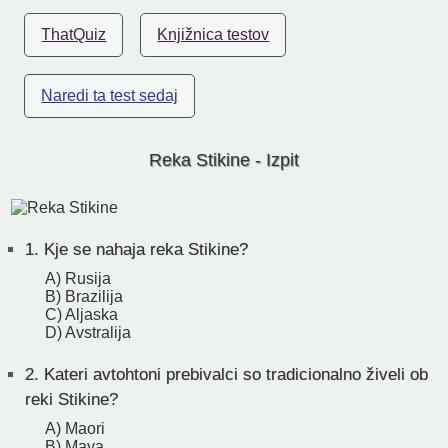
ThatQuiz
Knjižnica testov
Naredi ta test sedaj
Reka Stikine - Izpit
1.
Kje se nahaja reka Stikine?
A) Rusija
B) Brazilija
C) Aljaska
D) Avstralija
2.
Kateri avtohtoni prebivalci so tradicionalno živeli ob
reki Stikine?
A) Maori
B) Maya