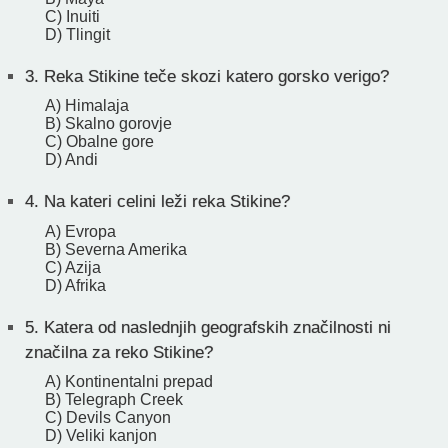
C) Inuiti
D) Tlingit
3.
Reka Stikine teče skozi katero gorsko verigo?
A) Himalaja
B) Skalno gorovje
C) Obalne gore
D) Andi
4.
Na kateri celini leži reka Stikine?
A) Evropa
B) Severna Amerika
C) Azija
D) Afrika
5.
Katera od naslednjih geografskih značilnosti ni
značilna za reko Stikine?
A) Kontinentalni prepad
B) Telegraph Creek
C) Devils Canyon
D) Veliki kanjon