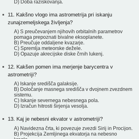
D) Doba raziskovanja.
11.
Kakšno vlogo ima astrometrija pri iskanju
zunajzemeljskega življenja?
A) S preučevanjem njihovih orbitalnih parametrov
pomaga prepoznati bivalne eksoplanete.
B) Preučuje oddaljene kvazarje.
C) Spremlja meteorske dežele.
D) Opazuje akrecijske diske črnih lukenj.
12.
Kakšen pomen ima merjenje barycentra v
astrometriji?
A) Iskanje središča galaksije.
B) Določanje masnega središča v dvojnem zvezdnem
sistemu.
C) Iskanje severnega nebesnega pola.
D) Izračun hitrosti širjenja vesolja.
13.
Kaj je nebesni ekvator v astrometriji?
A) Navidezna črta, ki povezuje zvezdi Sirij in Procijon.
B) Projekcija Zemljinega ekvatorja na nebesno