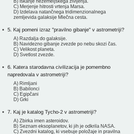
B) Iskanje nezemeljskega življenja.
C) Merjenje hitrosti vrtenja Marsa.
D) Izdelava natančnega tridimenzionalnega
zemljevida galaksije Mlečna cesta.
5.
Kaj pomeni izraz "pravilno gibanje" v astrometriji?
A) Razdalja do galaksije.
B) Navidezno gibanje zvezde po nebu skozi čas.
C) Velikost planeta.
D) Svetlost zvezde.
6.
Katera starodavna civilizacija je pomembno
napredovala v astrometriji?
A) Rimljani
B) Babilonci
C) Egipčani
D) Grki
7.
Kaj je katalog Tycho-2 v astrometriji?
A) Zbirka imen asteroidov.
B) Seznam eksoplanetov, ki jih je odkrila NASA.
C) Zvezdni katalog, ki vsebuje položaje in pravilna