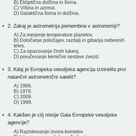
B) Ekliptična dolžina in širina.
C) Višina in azimut.
D) Galaktična širina in dolžina.
2.
Zakaj je astrometrija pomembna v astronomiji?
A) Za merjenje temperature planetov.
B) Določanje položajev, razdalj in gibanja nebesnih
teles.
C) Za opazovanje črnih lukenj.
D) preučevanje kemične sestave zvezd.
3.
Kdaj je Evropska vesoljska agencija izstrelila prvi
natančni astrometrični satelit?
A) 1989.
B) 1979.
C) 2009.
D) 1999.
4.
Kakšen je cilj misije Gaia Evropske vesoljske
agencije?
A) Raziskovanje izvora kometov.