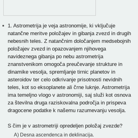
1.
Astrometrija je veja astronomije, ki vključuje
natančne meritve položajev in gibanja zvezd in drugih
nebesnih teles. Z natančnim določanjem medsebojnih
položajev zvezd in opazovanjem njihovega
navideznega gibanja po nebu astrometrija
znanstvenikom omogoča preučevanje strukture in
dinamike vesolja, spremljanje tirnic planetov in
asteroidov ter celo odkrivanje prisotnosti nevidnih
teles, kot so eksoplanete ali črne luknje. Astrometrija
ima temeljno vlogo v astronomiji, saj služi kot osnova
za številna druga raziskovalna področja in prispeva
dragocene podatke k našemu razumevanju vesolja.
S čim je v astrometriji opredeljen položaj zvezde?
A) Desna ascendenca in deklinacija.