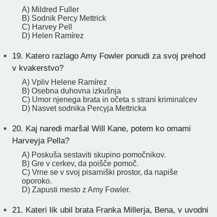
A) Mildred Fuller
B) Sodnik Percy Mettrick
C) Harvey Pell
D) Helen Ramírez
19.
Katero razlago Amy Fowler ponudi za svoj prehod
v kvakerstvo?
A) Vpliv Helene Ramírez
B) Osebna duhovna izkušnja
C) Umor njenega brata in očeta s strani kriminalcev
D) Nasvet sodnika Percyja Mettricka
20.
Kaj naredi maršal Will Kane, potem ko omami
Harveyja Pella?
A) Poskuša sestaviti skupino pomočnikov.
B) Gre v cerkev, da poišče pomoč.
C) Vrne se v svoj pisarniški prostor, da napiše
oporoko.
D) Zapusti mesto z Amy Fowler.
21.
Kateri lik ubil brata Franka Millerja, Bena, v uvodni