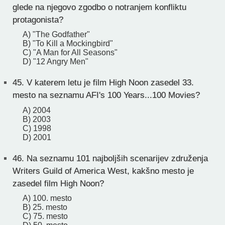
glede na njegovo zgodbo o notranjem konfliktu
protagonista?
A) "The Godfather"
B) "To Kill a Mockingbird"
C) "A Man for All Seasons"
D) "12 Angry Men"
45.
V katerem letu je film High Noon zasedel 33.
mesto na seznamu AFI's 100 Years...100 Movies?
A) 2004
B) 2003
C) 1998
D) 2001
46.
Na seznamu 101 najboljših scenarijev združenja
Writers Guild of America West, kakšno mesto je
zasedel film High Noon?
A) 100. mesto
B) 25. mesto
C) 75. mesto