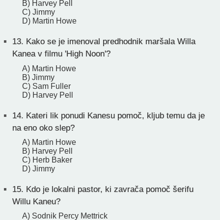
B) Harvey Pell
C) Jimmy
D) Martin Howe
13.
Kako se je imenoval predhodnik maršala Willa
Kanea v filmu 'High Noon'?
A) Martin Howe
B) Jimmy
C) Sam Fuller
D) Harvey Pell
14.
Kateri lik ponudi Kanesu pomoč, kljub temu da je
na eno oko slep?
A) Martin Howe
B) Harvey Pell
C) Herb Baker
D) Jimmy
15.
Kdo je lokalni pastor, ki zavrača pomoč šerifu
Willu Kaneu?
A) Sodnik Percy Mettrick