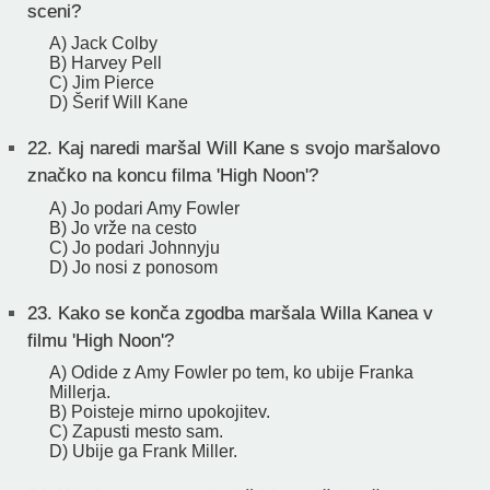
sceni?
A) Jack Colby
B) Harvey Pell
C) Jim Pierce
D) Šerif Will Kane
22.
Kaj naredi maršal Will Kane s svojo maršalovo
značko na koncu filma 'High Noon'?
A) Jo podari Amy Fowler
B) Jo vrže na cesto
C) Jo podari Johnnyju
D) Jo nosi z ponosom
23.
Kako se konča zgodba maršala Willa Kanea v
filmu 'High Noon'?
A) Odide z Amy Fowler po tem, ko ubije Franka
Millerja.
B) Poisteje mirno upokojitev.
C) Zapusti mesto sam.
D) Ubije ga Frank Miller.