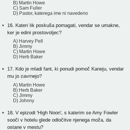
B) Martin Howe
C) Sam Fuller
D) Pastor, katerega ime ni navedeno
16.
Kateri lik poskuša pomagati, vendar se umakne,
ker je edini prostovoljec?
A) Harvey Pell
B) Jimmy
C) Martin Howe
D) Herb Baker
17.
Kdo je mladi fant, ki ponudi pomoč Kaneju, vendar
mu jo zavrnejo?
A) Martin Howe
B) Herb Baker
C) Jimmy
D) Johnny
18.
V epizodi 'High Noon', s katerim se Amy Fowler
sooči v hotelu glede odločitve njenega moža, da
ostane v mestu?