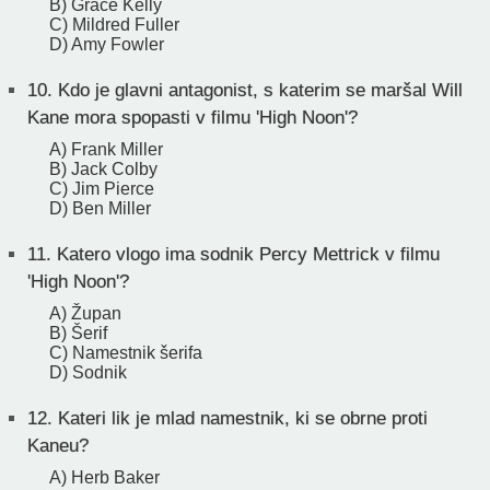
B) Grace Kelly
C) Mildred Fuller
D) Amy Fowler
10.
Kdo je glavni antagonist, s katerim se maršal Will
Kane mora spopasti v filmu 'High Noon'?
A) Frank Miller
B) Jack Colby
C) Jim Pierce
D) Ben Miller
11.
Katero vlogo ima sodnik Percy Mettrick v filmu
'High Noon'?
A) Župan
B) Šerif
C) Namestnik šerifa
D) Sodnik
12.
Kateri lik je mlad namestnik, ki se obrne proti
Kaneu?
A) Herb Baker