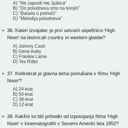
A) "Ne zapusti me, ljubica"
B) "Do poludneva smo na konjih"
C) "Balada o polnoči"
D) "Melodija poludneva"
36.
Kateri izvajalec je prvi ustvaril uspešnico 'High
Noon' na lestvicah country in western glasbe?
A) Johnny Cash
B) Gene Autry
C) Frankie Laine
D) Tex Ritter
37.
Kolikokrat je glavna tema poslušana v filmu 'High
Noon'?
A) 24-krat
B) 50-krat
C) 36-krat
D) 12-krat
38.
Kakšni so bili prihodki od izposojanja filma 'High
Noon' v kinematografih v Severni Ameriki leta 1952?