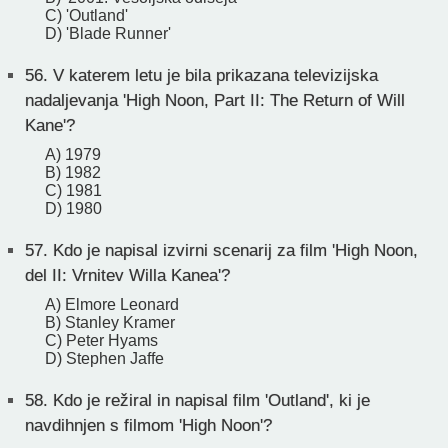
C) 'Outland'
D) 'Blade Runner'
56.
V katerem letu je bila prikazana televizijska
nadaljevanja 'High Noon, Part II: The Return of Will
Kane'?
A) 1979
B) 1982
C) 1981
D) 1980
57.
Kdo je napisal izvirni scenarij za film 'High Noon,
del II: Vrnitev Willa Kanea'?
A) Elmore Leonard
B) Stanley Kramer
C) Peter Hyams
D) Stephen Jaffe
58.
Kdo je režiral in napisal film 'Outland', ki je
navdihnjen s filmom 'High Noon'?