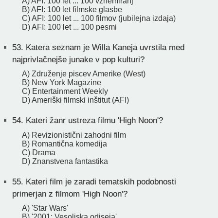
A) AFI: 100 let ... 100 vznemiranj
B) AFI: 100 let filmske glasbe
C) AFI: 100 let ... 100 filmov (jubilejna izdaja)
D) AFI: 100 let ... 100 pesmi
53.
Katera seznam je Willa Kaneja uvrstila med
najprivlačnejše junake v pop kulturi?
A) Združenje piscev Amerike (West)
B) New York Magazine
C) Entertainment Weekly
D) Ameriški filmski inštitut (AFI)
54.
Kateri žanr ustreza filmu 'High Noon'?
A) Revizionistični zahodni film
B) Romantična komedija
C) Drama
D) Znanstvena fantastika
55.
Kateri film je zaradi tematskih podobnosti
primerjan z filmom 'High Noon'?
A) 'Star Wars'
B) '2001: Vesoljska odiseja'