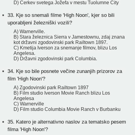
D) Cerkev svetega Jožefa v mestu Tuolumne City
33.
Kje so snemali filme 'High Noon', kjer so bili
uporabljeni železniški vozili?
A) Warnerville.
B) Stara železnica Sierra v Jamestownu, zdaj znana
kot državni zgodovinski park Railtown 1897.
C) Kmetija Iverson za snemanje filmov, blizu Los
Angelesa.
D) Državni zgodovinski park Columbia.
34.
Kje so bile posnete večine zunanjih prizorov za
film 'High Noon'?
A) Zgodovinski park Railtown 1897
B) Film studio Iverson Movie Ranch blizu Los
Angelesa
C) Warnerville
D) Film studio Columbia Movie Ranch v Burbanku
35.
Katero je alternativno naslov za tematsko pesem
filma 'High Noon'?