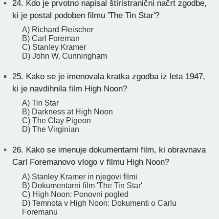
24.
Kdo je prvotno napisal štiristranični načrt zgodbe,
ki je postal podoben filmu 'The Tin Star'?
A) Richard Fleischer
B) Carl Foreman
C) Stanley Kramer
D) John W. Cunningham
25.
Kako se je imenovala kratka zgodba iz leta 1947,
ki je navdihnila film High Noon?
A) Tin Star
B) Darkness at High Noon
C) The Clay Pigeon
D) The Virginian
26.
Kako se imenuje dokumentarni film, ki obravnava
Carl Foremanovo vlogo v filmu High Noon?
A) Stanley Kramer in njegovi filmi
B) Dokumentarni film 'The Tin Star'
C) High Noon: Ponovni pogled
D) Temnota v High Noon: Dokumenti o Carlu
Foremanu