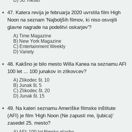
D) 50. mesto
47.
Katera revija je februarja 2020 uvrstila film High
Noon na seznam 'Najboljših filmov, ki niso osvojili
glavne nagrade na podelitvi oskarjev'?
A) Time Magazine
B) New York Magazine
C) Entertainment Weekly
D) Variety
48.
Kakšno je bilo mesto Willa Kanea na seznamu AFI
100 let ... 100 junakov in zlikovcev?
A) Zlikodec št. 10
B) Junak št. 5
C) Zlikodec št. 20
D) Junak št. 15
49.
Na kateri seznamu Ameriške filmske inštitute
(AFI) je film 'High Noon (Ne zapusti me, ljubica)'
zasedel 25. mesto?
A) AFI: 100 let filmske glasbe