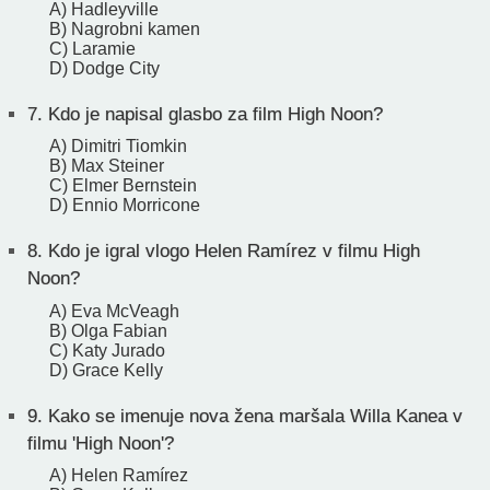
A) Hadleyville
B) Nagrobni kamen
C) Laramie
D) Dodge City
7.
Kdo je napisal glasbo za film High Noon?
A) Dimitri Tiomkin
B) Max Steiner
C) Elmer Bernstein
D) Ennio Morricone
8.
Kdo je igral vlogo Helen Ramírez v filmu High
Noon?
A) Eva McVeagh
B) Olga Fabian
C) Katy Jurado
D) Grace Kelly
9.
Kako se imenuje nova žena maršala Willa Kanea v
filmu 'High Noon'?
A) Helen Ramírez