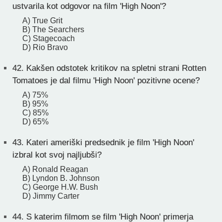
ustvarila kot odgovor na film 'High Noon'?
A) True Grit
B) The Searchers
C) Stagecoach
D) Rio Bravo
42.
Kakšen odstotek kritikov na spletni strani Rotten
Tomatoes je dal filmu 'High Noon' pozitivne ocene?
A) 75%
B) 95%
C) 85%
D) 65%
43.
Kateri ameriški predsednik je film 'High Noon'
izbral kot svoj najljubši?
A) Ronald Reagan
B) Lyndon B. Johnson
C) George H.W. Bush
D) Jimmy Carter
44.
S katerim filmom se film 'High Noon' primerja