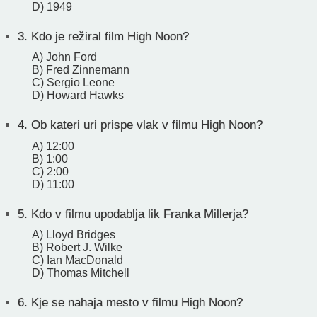
D) 1949
3.
Kdo je režiral film High Noon?
A) John Ford
B) Fred Zinnemann
C) Sergio Leone
D) Howard Hawks
4.
Ob kateri uri prispe vlak v filmu High Noon?
A) 12:00
B) 1:00
C) 2:00
D) 11:00
5.
Kdo v filmu upodablja lik Franka Millerja?
A) Lloyd Bridges
B) Robert J. Wilke
C) Ian MacDonald
D) Thomas Mitchell
6.
Kje se nahaja mesto v filmu High Noon?