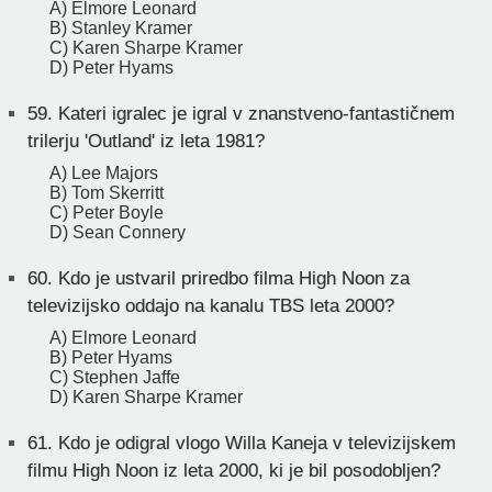
A) Elmore Leonard
B) Stanley Kramer
C) Karen Sharpe Kramer
D) Peter Hyams
59.
Kateri igralec je igral v znanstveno-fantastičnem
trilerju 'Outland' iz leta 1981?
A) Lee Majors
B) Tom Skerritt
C) Peter Boyle
D) Sean Connery
60.
Kdo je ustvaril priredbo filma High Noon za
televizijsko oddajo na kanalu TBS leta 2000?
A) Elmore Leonard
B) Peter Hyams
C) Stephen Jaffe
D) Karen Sharpe Kramer
61.
Kdo je odigral vlogo Willa Kaneja v televizijskem
filmu High Noon iz leta 2000, ki je bil posodobljen?