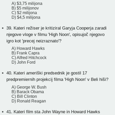
A) $3,75 milijona
B) $5 milijonov
C) $2 milijona
D) $4,5 milijona
39.
Kateri režiser je kritiziral Garyja Cooperja zaradi
njegove vloge v filmu 'High Noon', opisujoč njegovo
igro kot 'precej neizraznato'?
A) Howard Hawks
B) Frank Capra
C) Alfred Hitchcock
D) John Ford
40.
Kateri ameriški predsednik je gostil 17
predpremiernih projekcij filma 'High Noon' v Beli hiši?
A) George W. Bush
B) Barack Obama
C) Bill Clinton
D) Ronald Reagan
41.
Kateri film sta John Wayne in Howard Hawks