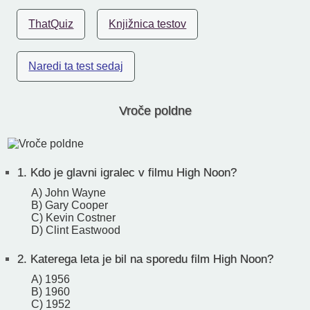
ThatQuiz
Knjižnica testov
Naredi ta test sedaj
Vroče poldne
1.
Kdo je glavni igralec v filmu High Noon?
A) John Wayne
B) Gary Cooper
C) Kevin Costner
D) Clint Eastwood
2.
Katerega leta je bil na sporedu film High Noon?
A) 1956
B) 1960
C) 1952