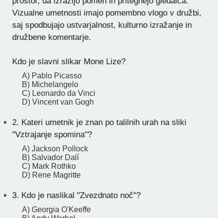
prostor, da izrazijo pomen in pritegnejo gledalca.
Vizualne umetnosti imajo pomembno vlogo v družbi,
saj spodbujajo ustvarjalnost, kulturno izražanje in
družbene komentarje.
Kdo je slavni slikar Mone Lize?
A) Pablo Picasso
B) Michelangelo
C) Leonardo da Vinci
D) Vincent van Gogh
2.
Kateri umetnik je znan po talilnih urah na sliki
"Vztrajanje spomina"?
A) Jackson Pollock
B) Salvador Dalí
C) Mark Rothko
D) Rene Magritte
3.
Kdo je naslikal "Zvezdnato noč"?
A) Georgia O'Keeffe