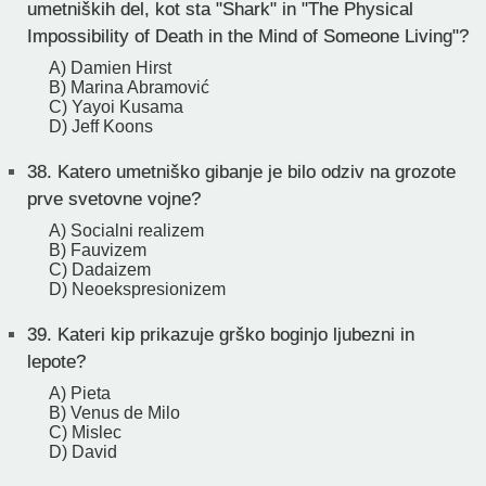
umetniških del, kot sta "Shark" in "The Physical
Impossibility of Death in the Mind of Someone Living"?
A) Damien Hirst
B) Marina Abramović
C) Yayoi Kusama
D) Jeff Koons
38.
Katero umetniško gibanje je bilo odziv na grozote
prve svetovne vojne?
A) Socialni realizem
B) Fauvizem
C) Dadaizem
D) Neoekspresionizem
39.
Kateri kip prikazuje grško boginjo ljubezni in
lepote?
A) Pieta
B) Venus de Milo
C) Mislec
D) David