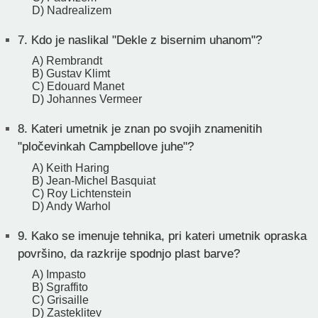
D) Nadrealizem
7.
Kdo je naslikal "Dekle z bisernim uhanom"?
A) Rembrandt
B) Gustav Klimt
C) Edouard Manet
D) Johannes Vermeer
8.
Kateri umetnik je znan po svojih znamenitih
"pločevinkah Campbellove juhe"?
A) Keith Haring
B) Jean-Michel Basquiat
C) Roy Lichtenstein
D) Andy Warhol
9.
Kako se imenuje tehnika, pri kateri umetnik opraska
površino, da razkrije spodnjo plast barve?
A) Impasto
B) Sgraffito
C) Grisaille
D) Zasteklitev