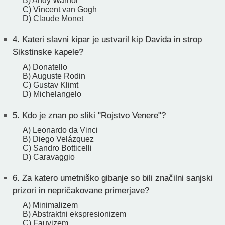
B) Andy Warhol
C) Vincent van Gogh
D) Claude Monet
4.
Kateri slavni kipar je ustvaril kip Davida in strop
Sikstinske kapele?
A) Donatello
B) Auguste Rodin
C) Gustav Klimt
D) Michelangelo
5.
Kdo je znan po sliki "Rojstvo Venere"?
A) Leonardo da Vinci
B) Diego Velázquez
C) Sandro Botticelli
D) Caravaggio
6.
Za katero umetniško gibanje so bili značilni sanjski
prizori in nepričakovane primerjave?
A) Minimalizem
B) Abstraktni ekspresionizem
C) Fauvizem