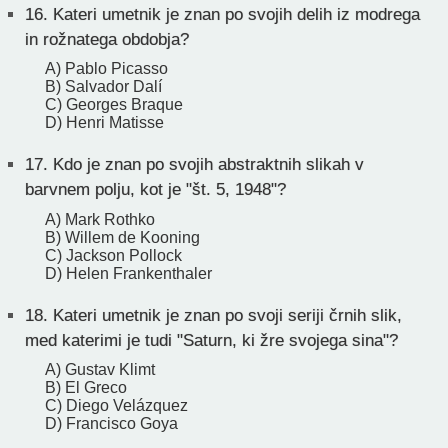
16.
Kateri umetnik je znan po svojih delih iz modrega
in rožnatega obdobja?
A) Pablo Picasso
B) Salvador Dalí
C) Georges Braque
D) Henri Matisse
17.
Kdo je znan po svojih abstraktnih slikah v
barvnem polju, kot je "št. 5, 1948"?
A) Mark Rothko
B) Willem de Kooning
C) Jackson Pollock
D) Helen Frankenthaler
18.
Kateri umetnik je znan po svoji seriji črnih slik,
med katerimi je tudi "Saturn, ki žre svojega sina"?
A) Gustav Klimt
B) El Greco
C) Diego Velázquez
D) Francisco Goya