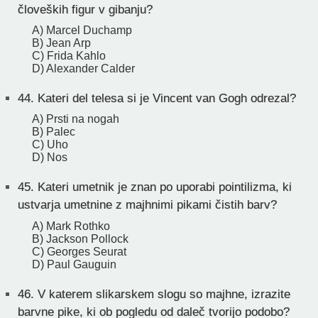
človeških figur v gibanju?
A) Marcel Duchamp
B) Jean Arp
C) Frida Kahlo
D) Alexander Calder
44.
Kateri del telesa si je Vincent van Gogh odrezal?
A) Prsti na nogah
B) Palec
C) Uho
D) Nos
45.
Kateri umetnik je znan po uporabi pointilizma, ki
ustvarja umetnine z majhnimi pikami čistih barv?
A) Mark Rothko
B) Jackson Pollock
C) Georges Seurat
D) Paul Gauguin
46.
V katerem slikarskem slogu so majhne, izrazite
barvne pike, ki ob pogledu od daleč tvorijo podobo?