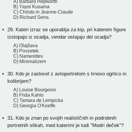
A) Barbara Hepworth
B) Yayoi Kusama
C) Christo in Jeanne-Claude
D) Richard Serra
29.
Kateri izraz se uporablja za kip, pri katerem figure
izstopajo iz ozadja, vendar ostajajo del ozadja?
A) Olajšava
B) Povzetek
C) Namestitev
D) Minimalizem
30.
Kdo je zaslovel z avtoportretom s trnovo ogrlico in
kolibrijem?
A) Louise Bourgeois
B) Frida Kahlo
C) Tamara de Lempicka
D) Georgia O'Keeffe
31.
Kdo je znan po svojih realističnih in podrobnih
portretnih slikah, med katerimi je tudi "Modri deček"?