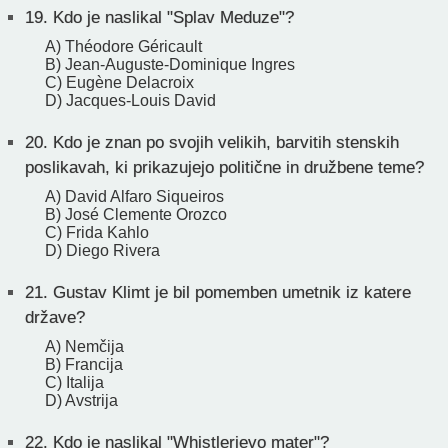
19.
Kdo je naslikal "Splav Meduze"?
A) Théodore Géricault
B) Jean-Auguste-Dominique Ingres
C) Eugène Delacroix
D) Jacques-Louis David
20.
Kdo je znan po svojih velikih, barvitih stenskih
poslikavah, ki prikazujejo politične in družbene teme?
A) David Alfaro Siqueiros
B) José Clemente Orozco
C) Frida Kahlo
D) Diego Rivera
21.
Gustav Klimt je bil pomemben umetnik iz katere
države?
A) Nemčija
B) Francija
C) Italija
D) Avstrija
22.
Kdo je naslikal "Whistlerjevo mater"?