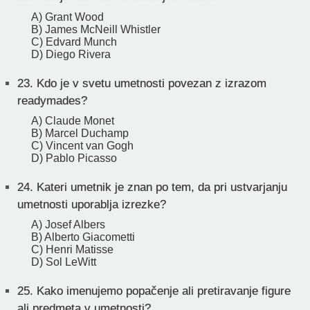
A) Grant Wood
B) James McNeill Whistler
C) Edvard Munch
D) Diego Rivera
23.
Kdo je v svetu umetnosti povezan z izrazom
readymades?
A) Claude Monet
B) Marcel Duchamp
C) Vincent van Gogh
D) Pablo Picasso
24.
Kateri umetnik je znan po tem, da pri ustvarjanju
umetnosti uporablja izrezke?
A) Josef Albers
B) Alberto Giacometti
C) Henri Matisse
D) Sol LeWitt
25.
Kako imenujemo popačenje ali pretiravanje figure
ali predmeta v umetnosti?