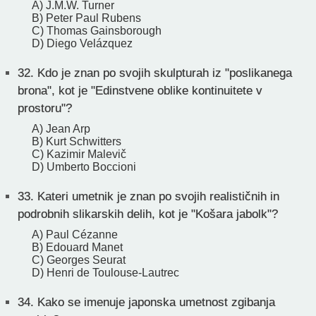
A) J.M.W. Turner
B) Peter Paul Rubens
C) Thomas Gainsborough
D) Diego Velázquez
32.
Kdo je znan po svojih skulpturah iz "poslikanega
brona", kot je "Edinstvene oblike kontinuitete v
prostoru"?
A) Jean Arp
B) Kurt Schwitters
C) Kazimir Malevič
D) Umberto Boccioni
33.
Kateri umetnik je znan po svojih realističnih in
podrobnih slikarskih delih, kot je "Košara jabolk"?
A) Paul Cézanne
B) Edouard Manet
C) Georges Seurat
D) Henri de Toulouse-Lautrec
34.
Kako se imenuje japonska umetnost zgibanja