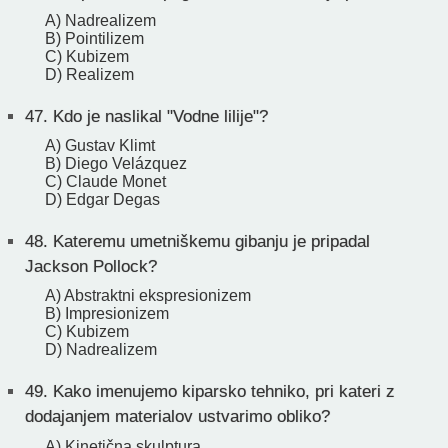
A) Nadrealizem
B) Pointilizem
C) Kubizem
D) Realizem
47.
Kdo je naslikal "Vodne lilije"?
A) Gustav Klimt
B) Diego Velázquez
C) Claude Monet
D) Edgar Degas
48.
Kateremu umetniškemu gibanju je pripadal
Jackson Pollock?
A) Abstraktni ekspresionizem
B) Impresionizem
C) Kubizem
D) Nadrealizem
49.
Kako imenujemo kiparsko tehniko, pri kateri z
dodajanjem materialov ustvarimo obliko?
A) Kinetična skulptura