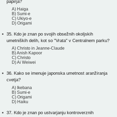
papirja?
A) Haiga
B) Sumi-e
C) Ukiyo-e
D) Origami
35.
Kdo je znan po svojih obsežnih okoljskih
umetniških delih, kot so "Vrata" v Centralnem parku?
A) Christo in Jeanne-Claude
B) Anish Kapoor
C) Christo
D) Ai Weiwei
36.
Kako se imenuje japonska umetnost aranžiranja
cvetja?
A) Ikebana
B) Sumi-e
C) Origami
D) Haiku
37.
Kdo je znan po ustvarjanju kontroverznih