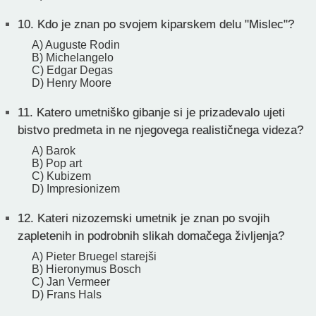
10.
Kdo je znan po svojem kiparskem delu "Mislec"?
A) Auguste Rodin
B) Michelangelo
C) Edgar Degas
D) Henry Moore
11.
Katero umetniško gibanje si je prizadevalo ujeti
bistvo predmeta in ne njegovega realističnega videza?
A) Barok
B) Pop art
C) Kubizem
D) Impresionizem
12.
Kateri nizozemski umetnik je znan po svojih
zapletenih in podrobnih slikah domačega življenja?
A) Pieter Bruegel starejši
B) Hieronymus Bosch
C) Jan Vermeer
D) Frans Hals