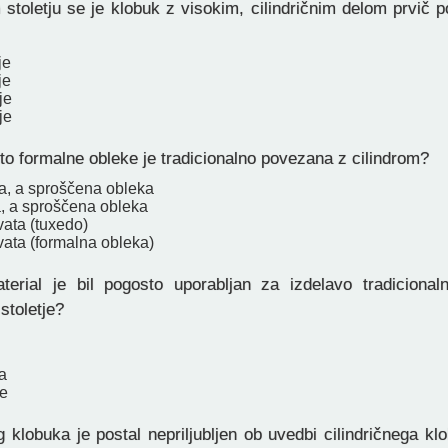
toletju se je klobuk z visokim, cilindričnim delom prvič p
je
je
je
je
to formalne obleke je tradicionalno povezana z cilindrom?
a, a sproščena obleka
, a sproščena obleka
vata (tuxedo)
vata (formalna obleka)
erial je bil pogosto uporabljan za izdelavo tradicionaln
stoletje?
a
re
g klobuka je postal nepriljubljen ob uvedbi cilindričnega k