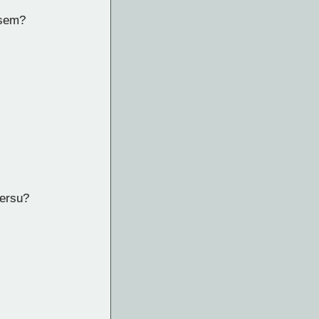
esem?
versu?