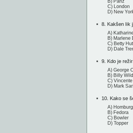
B) Pariz
C) London
D) New Yor
8.
Kakšen lik j
A) Katharin
B) Marlene 
C) Betty Hu
D) Dale Tre
9.
Kdo je režir
A) George 
B) Billy Wil
C) Vincente
D) Mark San
10.
Kako se še
A) Homburg
B) Fedora
C) Bowler
D) Topper