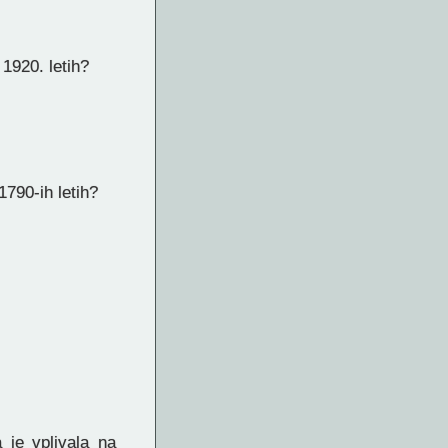
1920. letih?
1790-ih letih?
 je vplivala na