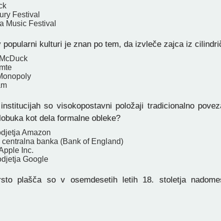
ck
ury Festival
a Music Festival
v popularni kulturi je znan po tem, da izvleče zajca iz cilind
 McDuck
omte
 Monopoly
am
institucijah so visokopostavni položaji tradicionalno pove
klobuka kot dela formalne obleke?
odjetja Amazon
 centralna banka (Bank of England)
Apple Inc.
djetja Google
to plašča so v osemdesetih letih 18. stoletja nadomest