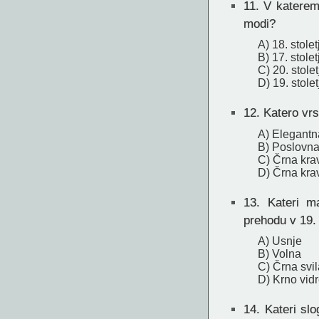
11.
V katerem s
modi?
A) 18. stolet
B) 17. stolet
C) 20. stolet
D) 19. stolet
12.
Katero vrs
A) Elegantn
B) Poslovna
C) Črna kra
D) Črna kra
13.
Kateri mat
prehodu v 19. 
A) Usnje
B) Volna
C) Črna svil
D) Krno vid
14.
Kateri slo