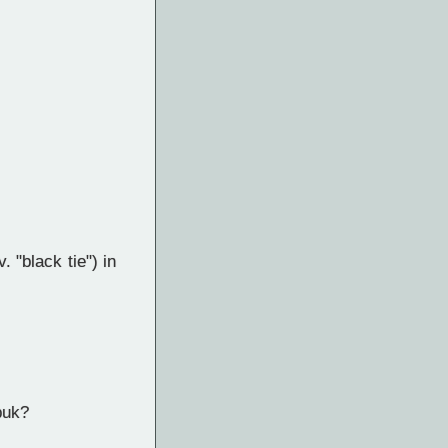
"black tie") in
buk?