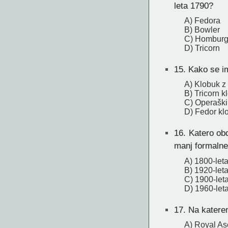
leta 1790?
A) Fedora
B) Bowler
C) Hombur
D) Tricorn
15.
Kako se im
A) Klobuk z
B) Tricorn k
C) Operaški
D) Fedor kl
16.
Katero obd
manj formalne
A) 1800-let
B) 1920-leta
C) 1900-let
D) 1960-leta
17.
Na katerem
A) Royal As