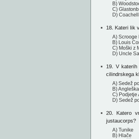
B) Woodsto
C) Glastonb
D) Coachell
18.
Kateri lik 
A) Scrooge
B) Louis C
C) Moški z
D) Uncle S
19.
V katerih 
cilindrskega 
A) Sedež p
B) Angleška
C) Podjetje 
D) Sedež po
20.
Katero vrs
justaucorps?
A) Tunike
B) Hlače