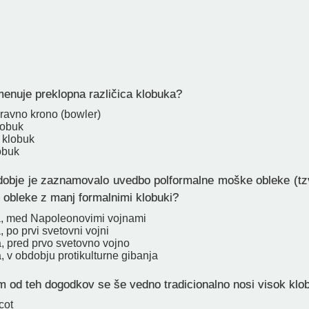
g
enuje preklopna različica klobuka?
 ravno krono (bowler)
lobuk
 klobuk
obuk
obje je zaznamovalo uvedbo polformalne moške obleke (tzv. 
 obleke z manj formalnimi klobuki?
a, med Napoleonovimi vojnami
, po prvi svetovni vojni
a, pred prvo svetovno vojno
, v obdobju protikulturne gibanja
 od teh dogodkov se še vedno tradicionalno nosi visok klo
cot