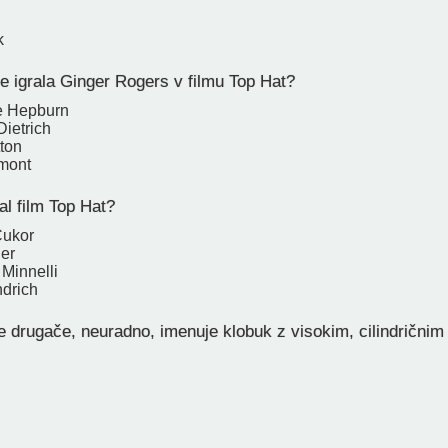
k
e igrala Ginger Rogers v filmu Top Hat?
e Hepburn
Dietrich
tton
mont
al film Top Hat?
Cukor
der
 Minnelli
drich
 drugače, neuradno, imenuje klobuk z visokim, cilindrični