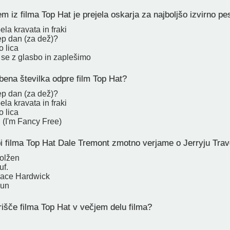
 iz filma Top Hat je prejela oskarja za najboljšo izvirno p
ela kravata in fraki
 lep dan (za dež)?
o lica
se z glasbo in zaplešimo
bena številka odpre film Top Hat?
 lep dan (za dež)?
ela kravata in fraki
o lica
 (I'm Fancy Free)
i filma Top Hat Dale Tremont zmotno verjame o Jerryju Tra
dolžen
uf.
race Hardwick
hun
rišče filma Top Hat v večjem delu filma?