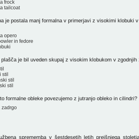
pa frock
a tailcoat
 je postala manj formalna v primerjavi z visokimi klobuki v 
za opero
owler in fedore
obuki
 plašča je bil uveden skupaj z visokim klobukom v zgodnjih 
il
 stil
ski stil
ki stil
o formalne obleke povezujemo z jutranjo obleko in cilindri?
z zadrgo
žbena sprememba v šestdesetih letih prejšnjega stoletja