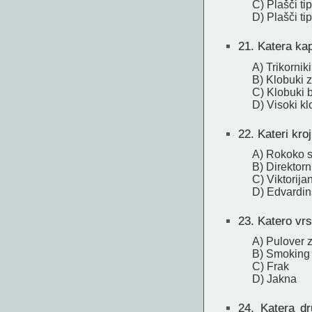
C) Plašči ti
D) Plašči tip
21.
Katera kapa
A) Trikorniki
B) Klobuki 
C) Klobuki b
D) Visoki kl
22.
Kateri kroj
A) Rokoko st
B) Direktorni
C) Viktorijan
D) Edvardins
23.
Katero vrst
A) Pulover 
B) Smoking
C) Frak
D) Jakna
24.
Katera dru