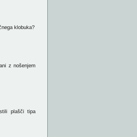
ričnega klobuka?
zani z nošenjem
ili plašči tipa