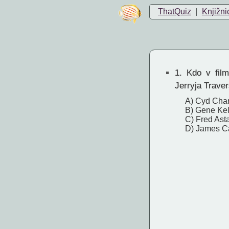
ThatQuiz
|
Knjižni
1.
Kdo v film
Jerryja Trave
A) Cyd Char
B) Gene Kel
C) Fred Asta
D) James C