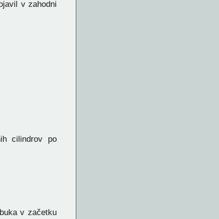
ojavil v zahodni
ih cilindrov po
lobuka v začetku