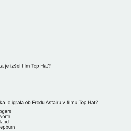
a je izšel film Top Hat?
ka je igrala ob Fredu Astairu v filmu Top Hat?
ogers
worth
land
Hepburn