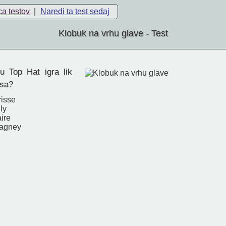
ca testov
|
Naredi ta test sedaj
Klobuk na vrhu glave - Test
u Top Hat igra lik
rsa?
isse
ly
ire
agney