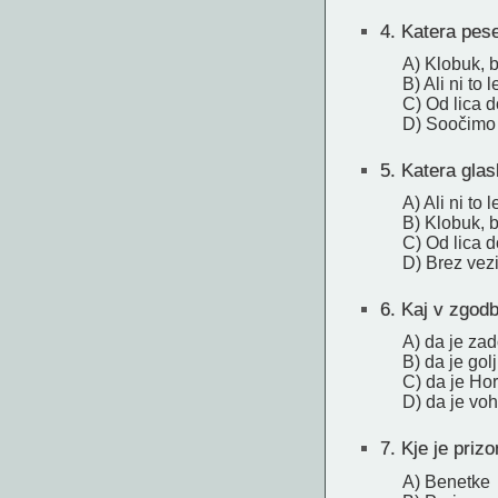
4.
Katera pesem
A) Klobuk, b
B) Ali ni to
C) Od lica d
D) Soočimo 
5.
Katera glas
A) Ali ni to
B) Klobuk, b
C) Od lica d
D) Brez vezi
6.
Kaj v zgodb
A) da je za
B) da je golj
C) da je Ho
D) da je vo
7.
Kje je prizo
A) Benetke