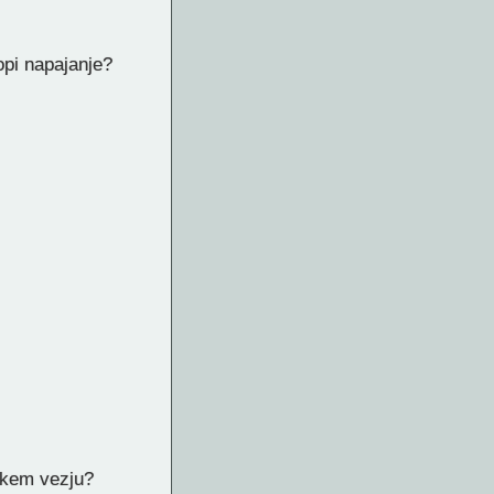
opi napajanje?
skem vezju?