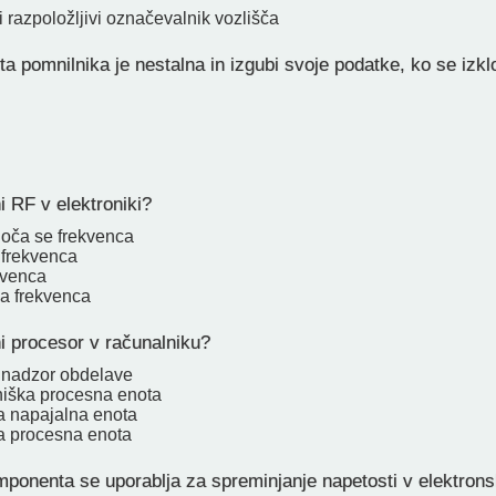
 razpoložljivi označevalnik vozlišča
a pomnilnika je nestalna in izgubi svoje podatke, ko se izkl
 RF v elektroniki?
joča se frekvenca
 frekvenca
kvenca
a frekvenca
 procesor v računalniku?
 nadzor obdelave
iška procesna enota
a napajalna enota
a procesna enota
ponenta se uporablja za spreminjanje napetosti v elektron