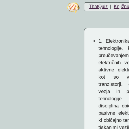
ThatQuiz
|
Knjižni
1.
Elektronika
tehnologije
preučevan
električnih ve
aktivne elek
kot so va
tranzistorji,
vezja in p
tehnologije
disciplina obi
pasivne elek
ki običajno te
tiskanimi vezji