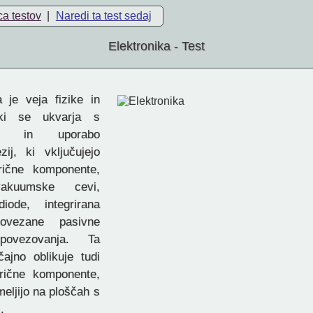
ca testov
|
Naredi ta test sedaj
Elektronika - Test
 je veja fizike in
, ki se ukvarja s
jem in uporabo
zij, ki vključujejo
trične komponente,
kuumske cevi,
 diode, integrirana
ovezane pasivne
 povezovanja. Ta
čajno oblikuje tudi
trične komponente,
meljijo na ploščah s
.