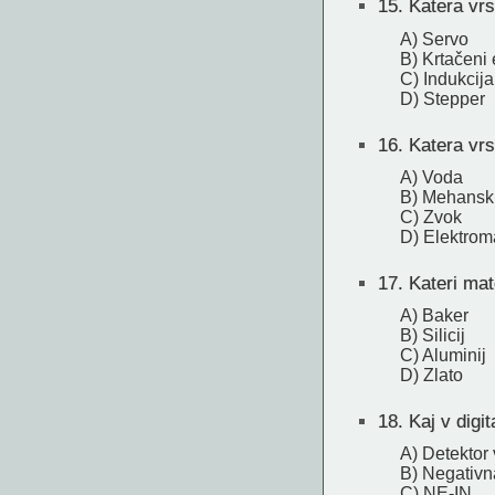
15.
Katera vrs
A) Servo
B) Krtačeni
C) Indukcija
D) Stepper
16.
Katera vrs
A) Voda
B) Mehansk
C) Zvok
D) Elektrom
17.
Kateri mat
A) Baker
B) Silicij
C) Aluminij
D) Zlato
18.
Kaj v digi
A) Detektor 
B) Negativn
C) NE-IN