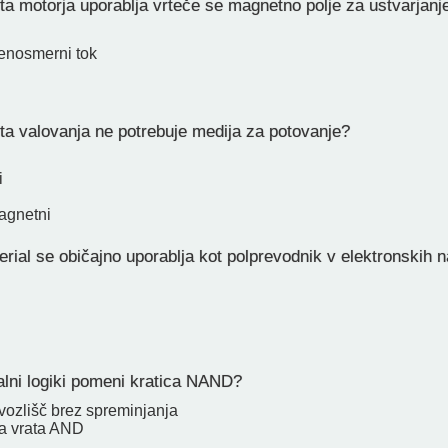
ta motorja uporablja vrteče se magnetno polje za ustvarjanj
 enosmerni tok
ta valovanja ne potrebuje medija za potovanje?
i
agnetni
erial se običajno uporablja kot polprevodnik v elektronskih 
talni logiki pomeni kratica NAND?
vozlišč brez spreminjanja
a vrata AND