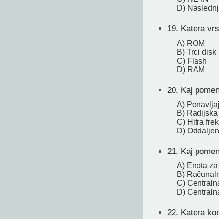
D) Naslednji
19.
Katera vrst
A) ROM
B) Trdi disk
C) Flash
D) RAM
20.
Kaj pomeni
A) Ponavlja
B) Radijska
C) Hitra fre
D) Oddaljen
21.
Kaj pomeni
A) Enota za
B) Računaln
C) Centraln
D) Centraln
22.
Katera kom