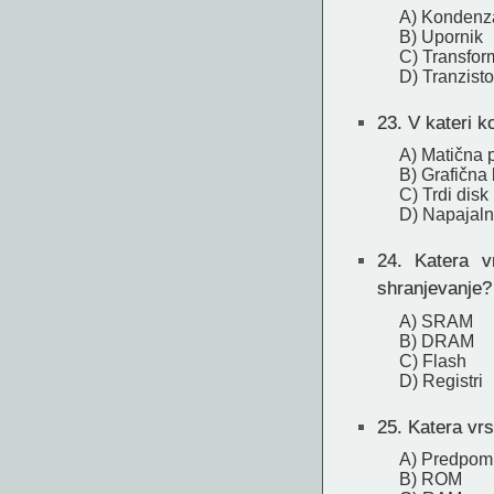
A) Kondenz
B) Upornik
C) Transfor
D) Tranzisto
23.
V kateri k
A) Matična 
B) Grafična 
C) Trdi disk
D) Napajaln
24.
Katera vr
shranjevanje?
A) SRAM
B) DRAM
C) Flash
D) Registri
25.
Katera vrs
A) Predpomn
B) ROM