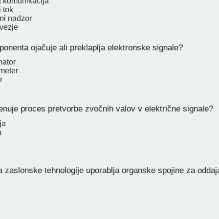
 komunikacija
 tok
ni nadzor
vezje
nenta ojačuje ali preklaplja elektronske signale?
mator
meter
r
nuje proces pretvorbe zvočnih valov v električne signale?
ja
a
 zaslonske tehnologije uporablja organske spojine za oddaj