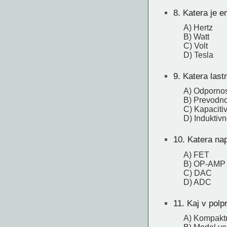
8.
Katera je e
A) Hertz
B) Watt
C) Volt
D) Tesla
9.
Katera lastn
A) Odpornos
B) Prevodno
C) Kapaciti
D) Induktivn
10.
Katera nap
A) FET
B) OP-AMP
C) DAC
D) ADC
11.
Kaj v pol
A) Kompaktni