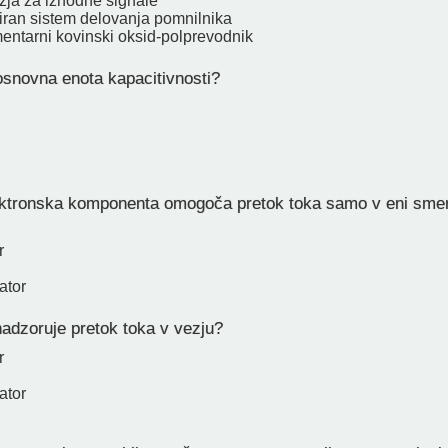
zja za izhodne signale
ziran sistem delovanja pomnilnika
ntarni kovinski oksid-polprevodnik
osnovna enota kapacitivnosti?
ktronska komponenta omogoča pretok toka samo v eni smer
r
ator
adzoruje pretok toka v vezju?
r
ator