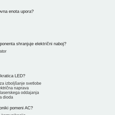
ovna enota upora?
onenta shranjuje električni naboj?
ator
kratica LED?
za izboljšanje svetlobe
ektrična naprava
 laserskega oddajanja
a dioda
roniki pomeni AC?