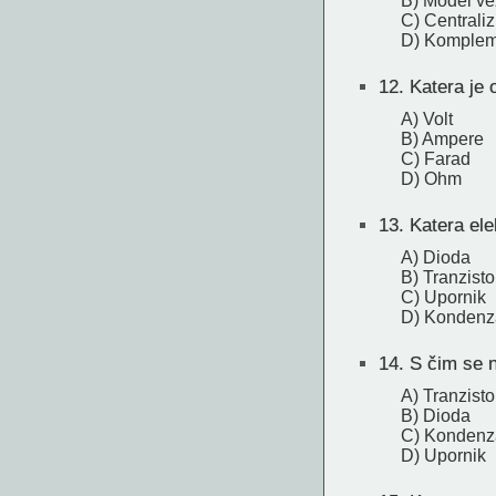
B) Model ve
C) Centrali
D) Kompleme
12.
Katera je 
A) Volt
B) Ampere
C) Farad
D) Ohm
13.
Katera ele
A) Dioda
B) Tranzisto
C) Upornik
D) Kondenz
14.
S čim se n
A) Tranzisto
B) Dioda
C) Kondenz
D) Upornik