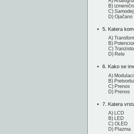
A) Analogna
B) izmenični
C) Samodej
D) Ojačano 
5.
Katera kompo
A) Transfor
B) Potencio
C) Tranzisto
D) Rele
6.
Kako se ime
A) Modulaci
B) Pretvorb
C) Prenos
D) Prenos
7.
Katera vrsta
A) LCD
B) LED
C) OLED
D) Plazma