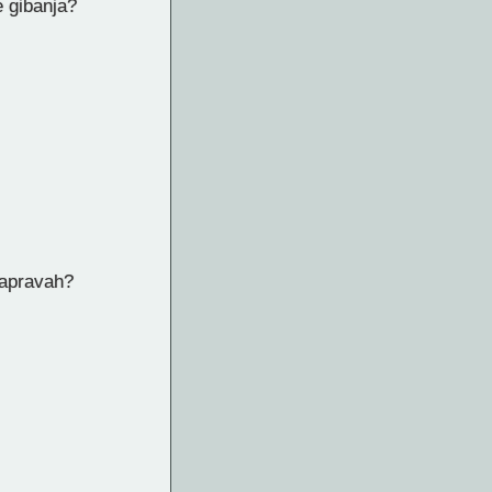
e gibanja?
napravah?