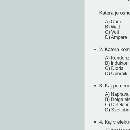
Katera je osn
A) Ohm
B) Watt
C) Volt
D) Ampere
2.
Katera komp
A) Kondenz
B) Induktor
C) Dioda
D) Upornik
3.
Kaj pomeni 
A) Naprava 
B) Dolga el
C) Detektor
D) Svetlobn
4.
Kaj v elekt