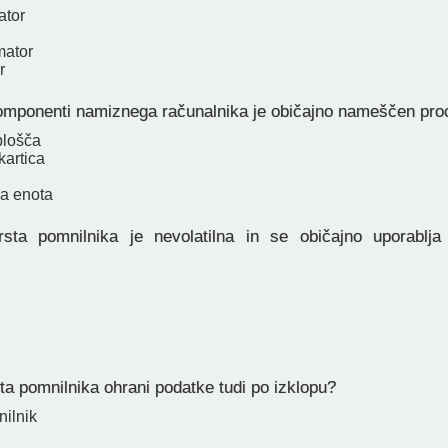
ator
mator
r
omponenti namiznega računalnika je običajno nameščen pro
plošča
kartica
a enota
sta pomnilnika je nevolatilna in se običajno uporablja
ta pomnilnika ohrani podatke tudi po izklopu?
ilnik