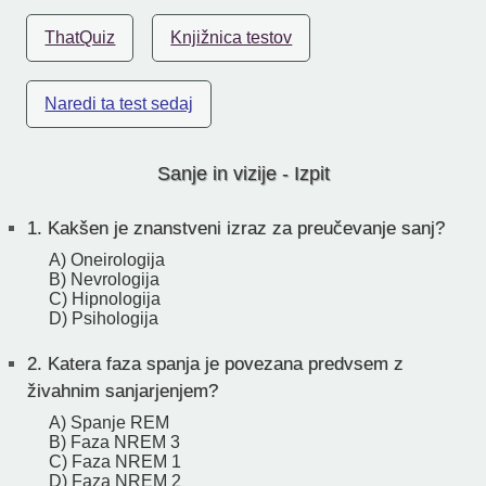
ThatQuiz
Knjižnica testov
Naredi ta test sedaj
Sanje in vizije - Izpit
1.
Kakšen je znanstveni izraz za preučevanje sanj?
A) Oneirologija
B) Nevrologija
C) Hipnologija
D) Psihologija
2.
Katera faza spanja je povezana predvsem z
živahnim sanjarjenjem?
A) Spanje REM
B) Faza NREM 3
C) Faza NREM 1
D) Faza NREM 2