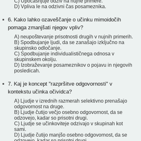
C) Upočasnjuje odziv na nujne primere.
D) Vpliva le na odzivni čas posameznika.
6.
Kako lahko ozaveščanje o učinku mimoidočih
pomaga zmanjšati njegov vpliv?
A) neupoštevanje prisotnosti drugih v nujnih primerih.
B) Spodbujanje ljudi, da se zanašajo izključno na
skupinsko odločanje.
C) Spodbujanje individualističnega odnosa v
skupinskem okolju.
D) Izobraževanje posameznikov o pojavu in njegovih
posledicah.
7.
Kaj je koncept "razpršitve odgovornosti" v
kontekstu učinka očividca?
A) Ljudje v izrednih razmerah selektivno prenašajo
odgovornost na druge.
B) Ljudje čutijo večjo osebno odgovornost, da se
odzovejo, kadar so prisotni drugi.
C) Ljudje se učinkoviteje odzivajo v skupinah kot
sami.
D) Ljudje čutijo manjšo osebno odgovornost, da se
odzovejo, kadar so prisotni drugi.