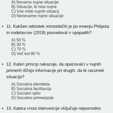
A) Nevarne nujne situacije
B) Situacije, ki niso nujne
C) Vse vrste nujnih situacij
D) Nenevarne nujne situacije
11.
Kakšen odstotek mimoidočih je po mnenju Philpota
in sodelavcev (2019) posredoval v spopadih?
A) 50 %
B) 30 %
C) 70 %
D) Več kot 90 %
12.
Kateri princip nakazuje, da opazovalci v nujnih
primerih iščejo informacije pri drugih, da bi razumeli
situacijo?
A) Socialna identiteta
B) Socialna facilitacija
C) Socialni vpliv
D) Socialno primerjanje
13.
Katera vrsta intervencije vključuje neposredno