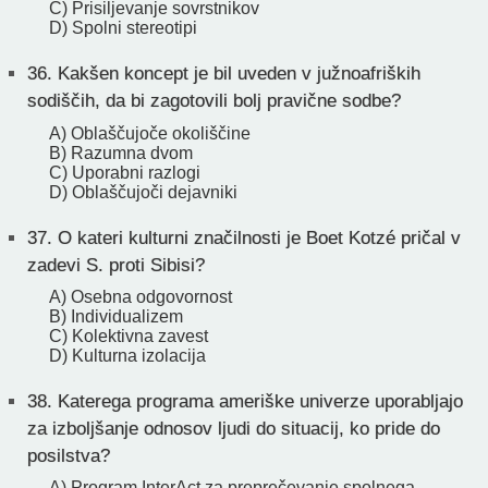
C) Prisiljevanje sovrstnikov
D) Spolni stereotipi
36.
Kakšen koncept je bil uveden v južnoafriških
sodiščih, da bi zagotovili bolj pravične sodbe?
A) Oblaščujoče okoliščine
B) Razumna dvom
C) Uporabni razlogi
D) Oblaščujoči dejavniki
37.
O kateri kulturni značilnosti je Boet Kotzé pričal v
zadevi S. proti Sibisi?
A) Osebna odgovornost
B) Individualizem
C) Kolektivna zavest
D) Kulturna izolacija
38.
Katerega programa ameriške univerze uporabljajo
za izboljšanje odnosov ljudi do situacij, ko pride do
posilstva?
A) Program InterAct za preprečevanje spolnega