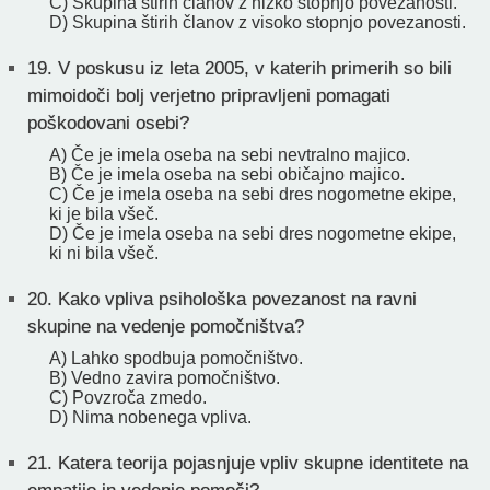
C) Skupina štirih članov z nizko stopnjo povezanosti.
D) Skupina štirih članov z visoko stopnjo povezanosti.
19.
V poskusu iz leta 2005, v katerih primerih so bili
mimoidoči bolj verjetno pripravljeni pomagati
poškodovani osebi?
A) Če je imela oseba na sebi nevtralno majico.
B) Če je imela oseba na sebi običajno majico.
C) Če je imela oseba na sebi dres nogometne ekipe,
ki je bila všeč.
D) Če je imela oseba na sebi dres nogometne ekipe,
ki ni bila všeč.
20.
Kako vpliva psihološka povezanost na ravni
skupine na vedenje pomočništva?
A) Lahko spodbuja pomočništvo.
B) Vedno zavira pomočništvo.
C) Povzroča zmedo.
D) Nima nobenega vpliva.
21.
Katera teorija pojasnjuje vpliv skupne identitete na