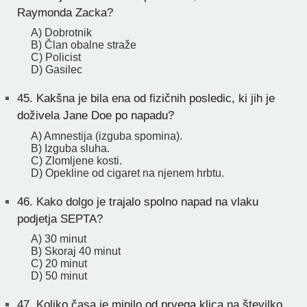
Raymonda Zacka?
A) Dobrotnik
B) Član obalne straže
C) Policist
D) Gasilec
45.
Kakšna je bila ena od fizičnih posledic, ki jih je
doživela Jane Doe po napadu?
A) Amnestija (izguba spomina).
B) Izguba sluha.
C) Zlomljene kosti.
D) Opekline od cigaret na njenem hrbtu.
46.
Kako dolgo je trajalo spolno napad na vlaku
podjetja SEPTA?
A) 30 minut
B) Skoraj 40 minut
C) 20 minut
D) 50 minut
47.
Koliko časa je minilo od prvega klica na številko