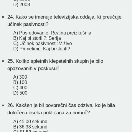
D) 2008
24.
Kako se imenuje televizijska oddaja, ki preučuje
učinek pasivnosti?
A) Posredovanje: Realna preizkušnja
B) Kaj bi storili?: Serija
C) Učinek pasivnosti: V živo
D) Primetime: Kaj bi storili?
25.
Koliko spletnih klepetalnih skupin je bilo
opazovanih v poskusu?
A) 300
B) 100
C) 400
D) 500
26.
Kakšen je bil povprečni čas odziva, ko je bila
določena oseba poklicana za pomoč?
A) 45,00 sekund
B) 36,38 sekund