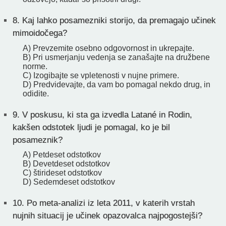
8.
Kaj lahko posamezniki storijo, da premagajo učinek
mimoidočega?
A) Prevzemite osebno odgovornost in ukrepajte.
B) Pri usmerjanju vedenja se zanašajte na družbene
norme.
C) Izogibajte se vpletenosti v nujne primere.
D) Predvidevajte, da vam bo pomagal nekdo drug, in
odidite.
9.
V poskusu, ki sta ga izvedla Latané in Rodin,
kakšen odstotek ljudi je pomagal, ko je bil
posameznik?
A) Petdeset odstotkov
B) Devetdeset odstotkov
C) štirideset odstotkov
D) Sedemdeset odstotkov
10.
Po meta-analizi iz leta 2011, v katerih vrstah
nujnih situacij je učinek opazovalca najpogostejši?