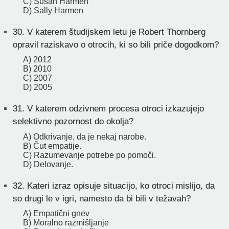
C) Susan Harmen
D) Sally Harmen
30.
V katerem študijskem letu je Robert Thornberg
opravil raziskavo o otrocih, ki so bili priče dogodkom?
A) 2012
B) 2010
C) 2007
D) 2005
31.
V katerem odzivnem procesa otroci izkazujejo
selektivno pozornost do okolja?
A) Odkrivanje, da je nekaj narobe.
B) Čut empatije.
C) Razumevanje potrebe po pomoči.
D) Delovanje.
32.
Kateri izraz opisuje situacijo, ko otroci mislijo, da
so drugi le v igri, namesto da bi bili v težavah?
A) Empatični gnev
B) Moralno razmišljanje