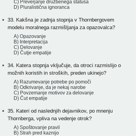
C) Preverjanje družbenega statusa
D) Pluralistična ignoranca
33.
Kakšna je zadnja stopnja v Thornbergovem
modelu moralnega razmišljanja za opazovalca?
A) Opazovanje
B) Interpretacija
C) Delovanje
D) Čutje empatije
34.
Katera stopnja vključuje, da otroci razmislijo o
možnih koristih in stroških, preden ukinejo?
A) Razumevanje potrebe po pomoči
B) Odkrivanje, da je nekaj narobe
C) Povzemanje motivov za delovanje
D) Čut empatije
35.
Kateri od naslednjih dejavnikov, po mnenju
Thornberga, vpliva na vedenje otrok?
A) Spoštovanje pravil
B) Strah pred kaznijo