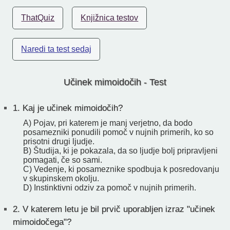
ThatQuiz
Knjižnica testov
Naredi ta test sedaj
Učinek mimoidočih - Test
1.
Kaj je učinek mimoidočih?
A) Pojav, pri katerem je manj verjetno, da bodo
posamezniki ponudili pomoč v nujnih primerih, ko so
prisotni drugi ljudje.
B) Študija, ki je pokazala, da so ljudje bolj pripravljeni
pomagati, če so sami.
C) Vedenje, ki posameznike spodbuja k posredovanju
v skupinskem okolju.
D) Instinktivni odziv za pomoč v nujnih primerih.
2.
V katerem letu je bil prvič uporabljen izraz "učinek
mimoidočega"?