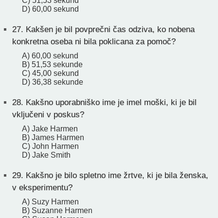
C) 51,53 sekund
D) 60,00 sekund
27.
Kakšen je bil povprečni čas odziva, ko nobena
konkretna oseba ni bila poklicana za pomoč?
A) 60,00 sekund
B) 51,53 sekunde
C) 45,00 sekund
D) 36,38 sekunde
28.
Kakšno uporabniško ime je imel moški, ki je bil
vključeni v poskus?
A) Jake Harmen
B) James Harmen
C) John Harmen
D) Jake Smith
29.
Kakšno je bilo spletno ime žrtve, ki je bila ženska,
v eksperimentu?
A) Suzy Harmen
B) Suzanne Harmen