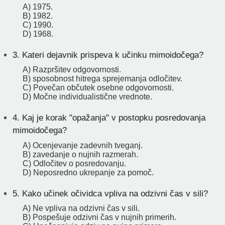
A) 1975.
B) 1982.
C) 1990.
D) 1968.
3.
Kateri dejavnik prispeva k učinku mimoidočega?
A) Razpršitev odgovornosti.
B) sposobnost hitrega sprejemanja odločitev.
C) Povečan občutek osebne odgovornosti.
D) Močne individualistične vrednote.
4.
Kaj je korak "opažanja" v postopku posredovanja
mimoidočega?
A) Ocenjevanje zadevnih tveganj.
B) zavedanje o nujnih razmerah.
C) Odločitev o posredovanju.
D) Neposredno ukrepanje za pomoč.
5.
Kako učinek očividca vpliva na odzivni čas v sili?
A) Ne vpliva na odzivni čas v sili.
B) Pospešuje odzivni čas v nujnih primerih.