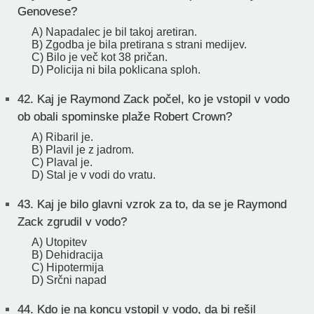
Genovese?
A) Napadalec je bil takoj aretiran.
B) Zgodba je bila pretirana s strani medijev.
C) Bilo je več kot 38 pričan.
D) Policija ni bila poklicana sploh.
42.
Kaj je Raymond Zack počel, ko je vstopil v vodo
ob obali spominske plaže Robert Crown?
A) Ribaril je.
B) Plavil je z jadrom.
C) Plaval je.
D) Stal je v vodi do vratu.
43.
Kaj je bilo glavni vzrok za to, da se je Raymond
Zack zgrudil v vodo?
A) Utopitev
B) Dehidracija
C) Hipotermija
D) Srčni napad
44.
Kdo je na koncu vstopil v vodo, da bi rešil