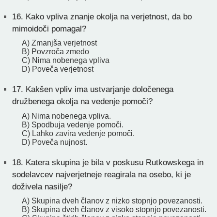
16.
Kako vpliva znanje okolja na verjetnost, da bo
mimoidoči pomagal?
A) Zmanjša verjetnost
B) Povzroča zmedo
C) Nima nobenega vpliva
D) Poveča verjetnost
17.
Kakšen vpliv ima ustvarjanje določenega
družbenega okolja na vedenje pomoči?
A) Nima nobenega vpliva.
B) Spodbuja vedenje pomoči.
C) Lahko zavira vedenje pomoči.
D) Poveča nujnost.
18.
Katera skupina je bila v poskusu Rutkowskega in
sodelavcev najverjetneje reagirala na osebo, ki je
doživela nasilje?
A) Skupina dveh članov z nizko stopnjo povezanosti.
B) Skupina dveh članov z visoko stopnjo povezanosti.