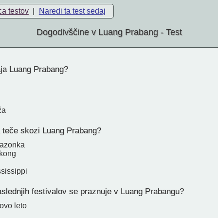
ca testov
|
Naredi ta test sedaj
Dogodivščine v Luang Prabang - Test
ja Luang Prabang?
ža
 teče skozi Luang Prabang?
azonka
kong
sissippi
aslednjih festivalov se praznuje v Luang Prabangu?
ovo leto