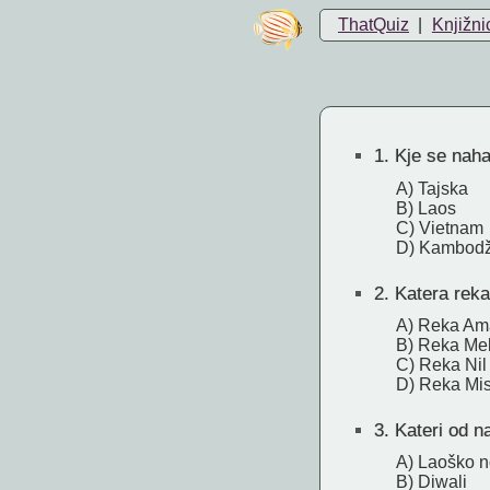
ThatQuiz
|
Knjižni
1.
Kje se naha
A) Tajska
B) Laos
C) Vietnam
D) Kambod
2.
Katera reka
A) Reka Am
B) Reka Me
C) Reka Nil
D) Reka Mis
3.
Kateri od n
A) Laoško n
B) Diwali