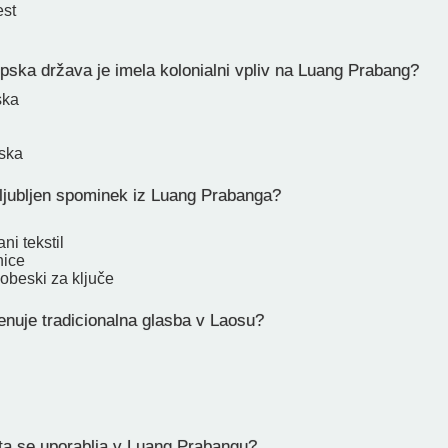
est
pska država je imela kolonialni vpliv na Luang Prabang?
ska
ska
iljubljen spominek iz Luang Prabanga?
ni tekstil
nice
 obeski za ključe
nuje tradicionalna glasba v Laosu?
ta se uporablja v Luang Prabangu?