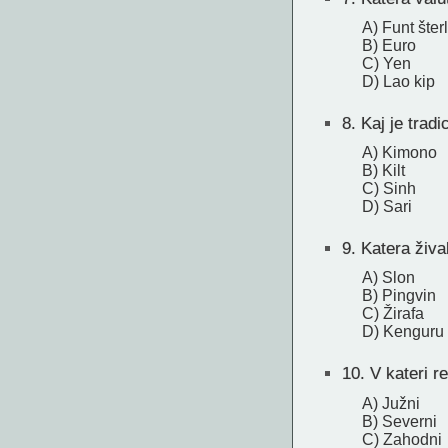
A) Funt šter
B) Euro
C) Yen
D) Lao kip
8.
Kaj je tradi
A) Kimono
B) Kilt
C) Sinh
D) Sari
9.
Katera žival
A) Slon
B) Pingvin
C) Žirafa
D) Kenguru
10.
V kateri r
A) Južni
B) Severni
C) Zahodni