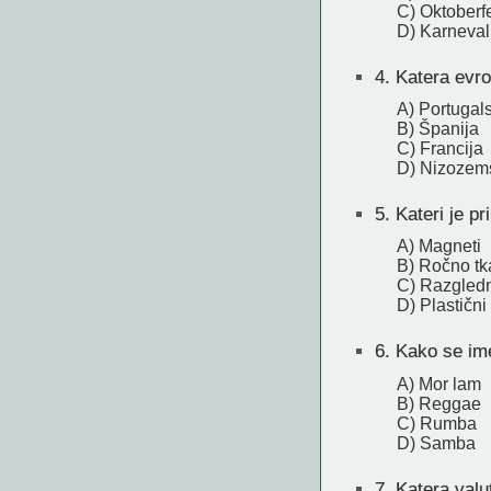
C) Oktoberf
D) Karneval
4.
Katera evro
A) Portugal
B) Španija
C) Francija
D) Nizozem
5.
Kateri je pr
A) Magneti
B) Ročno tka
C) Razgled
D) Plastični
6.
Kako se ime
A) Mor lam
B) Reggae
C) Rumba
D) Samba
7.
Katera valu