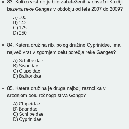
83.
Koliko vrst rib je bilo zabeleženih v obsežni študiji
bazena reke Ganges v obdobju od leta 2007 do 2009?
A) 100
B) 143
C) 175
D) 250
84.
Katera družina rib, poleg družine Cyprinidae, ima
največ vrst v zgornjem delu porečja reke Ganges?
A) Schilbeidae
B) Sisoridae
C) Clupeidae
D) Balitoridae
85.
Katera družina je druga najbolj raznolika v
srednjem delu rečnega sliva Gange?
A) Clupeidae
B) Bagridae
C) Schilbeidae
D) Cyprinidae