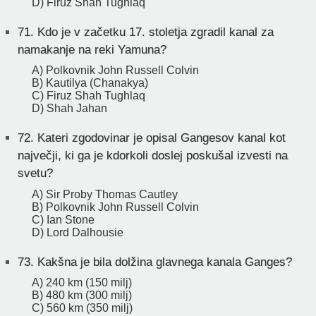
D) Firuz Shah Tughlaq
71.
Kdo je v začetku 17. stoletja zgradil kanal za
namakanje na reki Yamuna?
A) Polkovnik John Russell Colvin
B) Kautilya (Chanakya)
C) Firuz Shah Tughlaq
D) Shah Jahan
72.
Kateri zgodovinar je opisal Gangesov kanal kot
največji, ki ga je kdorkoli doslej poskušal izvesti na
svetu?
A) Sir Proby Thomas Cautley
B) Polkovnik John Russell Colvin
C) Ian Stone
D) Lord Dalhousie
73.
Kakšna je bila dolžina glavnega kanala Ganges?
A) 240 km (150 milj)
B) 480 km (300 milj)
C) 560 km (350 milj)