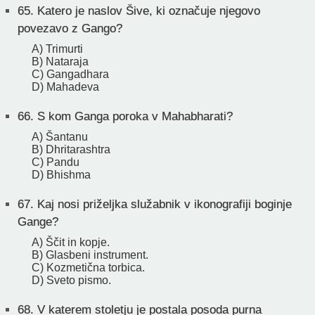
65.
Katero je naslov Šive, ki označuje njegovo
povezavo z Gango?
A) Trimurti
B) Nataraja
C) Gangadhara
D) Mahadeva
66.
S kom Ganga poroka v Mahabharati?
A) Šantanu
B) Dhritarashtra
C) Pandu
D) Bhishma
67.
Kaj nosi priželjka služabnik v ikonografiji boginje
Gange?
A) Ščit in kopje.
B) Glasbeni instrument.
C) Kozmetična torbica.
D) Sveto pismo.
68.
V katerem stoletju je postala posoda purna