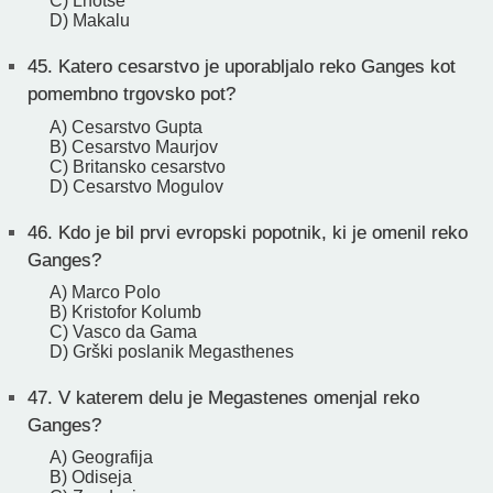
C) Lhotse
D) Makalu
45.
Katero cesarstvo je uporabljalo reko Ganges kot
pomembno trgovsko pot?
A) Cesarstvo Gupta
B) Cesarstvo Maurjov
C) Britansko cesarstvo
D) Cesarstvo Mogulov
46.
Kdo je bil prvi evropski popotnik, ki je omenil reko
Ganges?
A) Marco Polo
B) Kristofor Kolumb
C) Vasco da Gama
D) Grški poslanik Megasthenes
47.
V katerem delu je Megastenes omenjal reko
Ganges?
A) Geografija
B) Odiseja