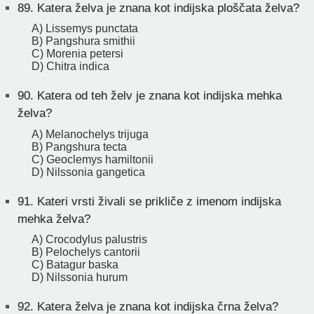
89.
Katera želva je znana kot indijska ploščata želva?
A) Lissemys punctata
B) Pangshura smithii
C) Morenia petersi
D) Chitra indica
90.
Katera od teh želv je znana kot indijska mehka
želva?
A) Melanochelys trijuga
B) Pangshura tecta
C) Geoclemys hamiltonii
D) Nilssonia gangetica
91.
Kateri vrsti živali se prikliče z imenom indijska
mehka želva?
A) Crocodylus palustris
B) Pelochelys cantorii
C) Batagur baska
D) Nilssonia hurum
92.
Katera želva je znana kot indijska črna želva?