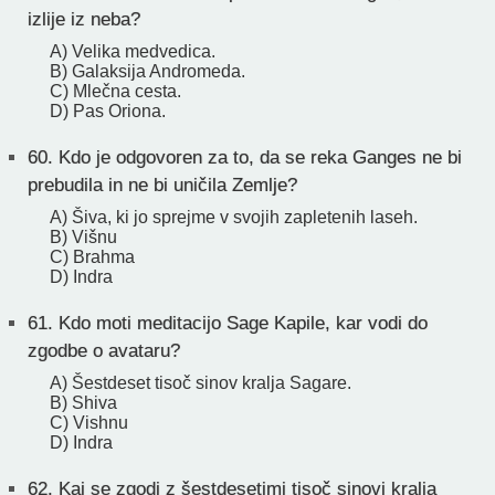
izlije iz neba?
A) Velika medvedica.
B) Galaksija Andromeda.
C) Mlečna cesta.
D) Pas Oriona.
60.
Kdo je odgovoren za to, da se reka Ganges ne bi
prebudila in ne bi uničila Zemlje?
A) Šiva, ki jo sprejme v svojih zapletenih laseh.
B) Višnu
C) Brahma
D) Indra
61.
Kdo moti meditacijo Sage Kapile, kar vodi do
zgodbe o avataru?
A) Šestdeset tisoč sinov kralja Sagare.
B) Shiva
C) Vishnu
D) Indra
62.
Kaj se zgodi z šestdesetimi tisoč sinovi kralja