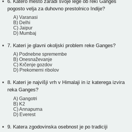
6.
Katero mesto zaradi svoje lege ob reki Ganges
pogosto velja za duhovno prestolnico Indije?
A) Varanasi
B) Delhi
C) Jaipur
D) Mumbaj
7.
Kateri je glavni okoljski problem reke Ganges?
A) Podnebne spremembe
B) Onesnaževanje
C) Krčenje gozdov
D) Prekomerni ribolov
8.
Kateri je najvišji vrh v Himalaji in iz katerega izvira
reka Ganges?
A) Gangotri
B) K2
C) Annapurna
D) Everest
9.
Katera zgodovinska osebnost je po tradiciji