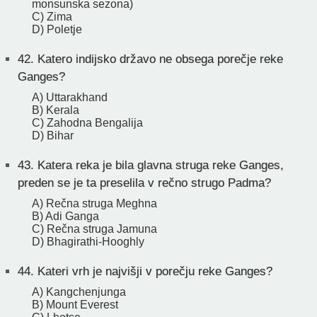
monsunska sezona)
C) Zima
D) Poletje
42.
Katero indijsko državo ne obsega porečje reke
Ganges?
A) Uttarakhand
B) Kerala
C) Zahodna Bengalija
D) Bihar
43.
Katera reka je bila glavna struga reke Ganges,
preden se je ta preselila v rečno strugo Padma?
A) Rečna struga Meghna
B) Adi Ganga
C) Rečna struga Jamuna
D) Bhagirathi-Hooghly
44.
Kateri vrh je najvišji v porečju reke Ganges?
A) Kangchenjunga
B) Mount Everest