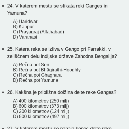
24.
V katerem mestu se stikata reki Ganges in
Yamuna?
A) Haridwar
B) Kanpur
C) Prayagraj (Allahabad)
D) Varanasi
25.
Katera reka se izliva v Gango pri Farrakki, v
zeliščnem delu indijske države Zahodna Bengalija?
A) Rečna pot Son
B) Rečna pot Bhāgirathi-Hooghly
C) Rečna pot Ghaghara
D) Rečna pot Yamuna
26.
Kakšna je približna dolžina delte reke Ganges?
A) 400 kilometrov (250 milj)
B) 600 kilometrov (373 milj)
C) 200 kilometrov (124 milj)
D) 800 kilometrov (497 milj)
27.
V katerem mestu se nahaja konec delte reke