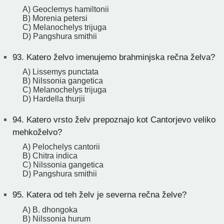
A) Geoclemys hamiltonii
B) Morenia petersi
C) Melanochelys trijuga
D) Pangshura smithii
93.
Katero želvo imenujemo brahminjska rečna želva?
A) Lissemys punctata
B) Nilssonia gangetica
C) Melanochelys trijuga
D) Hardella thurjii
94.
Katero vrsto želv prepoznajo kot Cantorjevo veliko
mehkoželvo?
A) Pelochelys cantorii
B) Chitra indica
C) Nilssonia gangetica
D) Pangshura smithii
95.
Katera od teh želv je severna rečna želve?
A) B. dhongoka
B) Nilssonia hurum