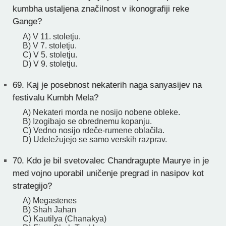
kumbha ustaljena značilnost v ikonografiji reke
Gange?
A) V 11. stoletju.
B) V 7. stoletju.
C) V 5. stoletju.
D) V 9. stoletju.
69.
Kaj je posebnost nekaterih naga sanyasijev na
festivalu Kumbh Mela?
A) Nekateri morda ne nosijo nobene obleke.
B) Izogibajo se obrednemu kopanju.
C) Vedno nosijo rdeče-rumene oblačila.
D) Udeležujejo se samo verskih razprav.
70.
Kdo je bil svetovalec Chandragupte Maurye in je
med vojno uporabil uničenje pregrad in nasipov kot
strategijo?
A) Megastenes
B) Shah Jahan
C) Kautilya (Chanakya)