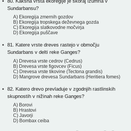
80.
Kakšna vrsta ekoregije je skoraj izumrla v
Sundarbansu?
A) Ekoregija zmernih gozdov
B) Ekoregija tropskega deževnega gozda
C) Ekoregija slatkovodne močvirja
D) Ekoregija puščave
81.
Katere vrste dreves rastejo v območju
Sundarbans v delti reke Ganges?
A) Drevesa vrste cedrov (Cedrus)
B) Drevesa vrste figovcev (Ficus)
C) Drevesa vrste tikovine (Tectona grandis)
D) Mangrove drevesa Sundarbans (Heritiera fomes)
82.
Katero drevo prevladuje v zgodnjih rastlinskih
skupnostih v nižinah reke Ganges?
A) Borovi
B) Hrastovi
C) Javorji
D) Bombax ceiba