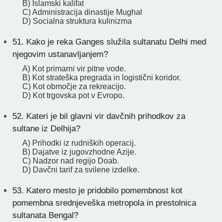
B) Islamski kalifat
C) Administracija dinastije Mughal
D) Socialna struktura kulinizma
51.
Kako je reka Ganges služila sultanatu Delhi med
njegovim ustanavljanjem?
A) Kot primarni vir pitne vode.
B) Kot strateška pregrada in logistični koridor.
C) Kot območje za rekreacijo.
D) Kot trgovska pot v Evropo.
52.
Kateri je bil glavni vir davčnih prihodkov za
sultane iz Delhija?
A) Prihodki iz rudniških operacij.
B) Dajatve iz jugovzhodne Azije.
C) Nadzor nad regijo Doab.
D) Davčni tarif za svilene izdelke.
53.
Katero mesto je pridobilo pomembnost kot
pomembna srednjeveška metropola in prestolnica
sultanata Bengal?