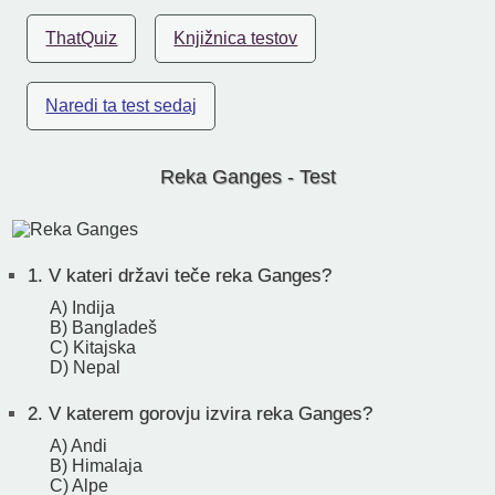
ThatQuiz
Knjižnica testov
Naredi ta test sedaj
Reka Ganges - Test
1.
V kateri državi teče reka Ganges?
A) Indija
B) Bangladeš
C) Kitajska
D) Nepal
2.
V katerem gorovju izvira reka Ganges?
A) Andi
B) Himalaja
C) Alpe