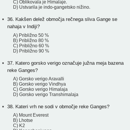
C) Oblikovala je Himalaje.
D) Ustvarila je indo-gangetsko nižino.
36.
Kakšen delež območja rečnega sliva Gange se
nahaja v Indiji?
A) Približno 50 %
B) Približno 80 %
C) Približno 60 %
D) Približno 90 %
37.
Katero gorsko verigo označuje južna meja bazena
reke Ganges?
A) Gorsko verigo Aravalli
B) Gorsko verigo Vindhya
C) Gorsko verigo Himalaja
D) Gorsko verigo Transhimalaja
38.
Kateri vrh ne sodi v območje reke Ganges?
A) Mount Everest
B) Lhotse
C) K2