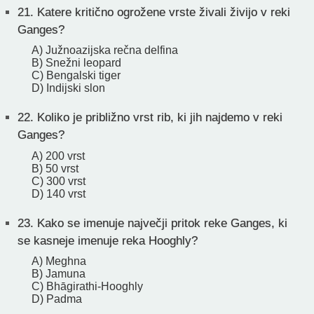
21.
Katere kritično ogrožene vrste živali živijo v reki
Ganges?
A) Južnoazijska rečna delfina
B) Snežni leopard
C) Bengalski tiger
D) Indijski slon
22.
Koliko je približno vrst rib, ki jih najdemo v reki
Ganges?
A) 200 vrst
B) 50 vrst
C) 300 vrst
D) 140 vrst
23.
Kako se imenuje največji pritok reke Ganges, ki
se kasneje imenuje reka Hooghly?
A) Meghna
B) Jamuna
C) Bhāgirathi-Hooghly
D) Padma