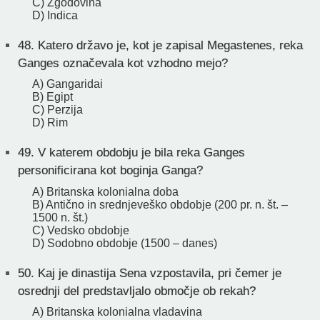
C) Zgodovina
D) Indica
48.
Katero državo je, kot je zapisal Megastenes, reka
Ganges označevala kot vzhodno mejo?
A) Gangaridai
B) Egipt
C) Perzija
D) Rim
49.
V katerem obdobju je bila reka Ganges
personificirana kot boginja Ganga?
A) Britanska kolonialna doba
B) Antično in srednjeveško obdobje (200 pr. n. št. –
1500 n. št.)
C) Vedsko obdobje
D) Sodobno obdobje (1500 – danes)
50.
Kaj je dinastija Sena vzpostavila, pri čemer je
osrednji del predstavljalo območje ob rekah?
A) Britanska kolonialna vladavina