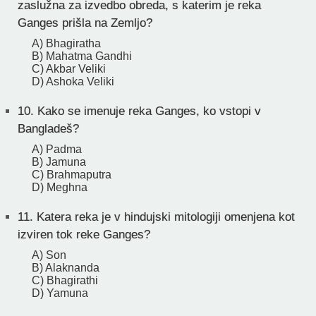
zaslužna za izvedbo obreda, s katerim je reka
Ganges prišla na Zemljo?
A) Bhagiratha
B) Mahatma Gandhi
C) Akbar Veliki
D) Ashoka Veliki
10.
Kako se imenuje reka Ganges, ko vstopi v
Bangladeš?
A) Padma
B) Jamuna
C) Brahmaputra
D) Meghna
11.
Katera reka je v hindujski mitologiji omenjena kot
izviren tok reke Ganges?
A) Son
B) Alaknanda
C) Bhagirathi
D) Yamuna