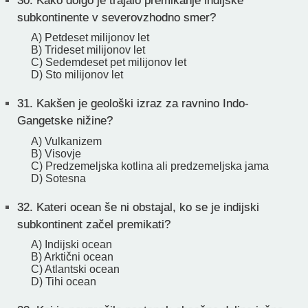
30.
Kako dolgo je trajalo premikanje indijske
subkontinente v severovzhodno smer?
A) Petdeset milijonov let
B) Trideset milijonov let
C) Sedemdeset pet milijonov let
D) Sto milijonov let
31.
Kakšen je geološki izraz za ravnino Indo-
Gangetske nižine?
A) Vulkanizem
B) Visovje
C) Predzemeljska kotlina ali predzemeljska jama
D) Sotesna
32.
Kateri ocean še ni obstajal, ko se je indijski
subkontinent začel premikati?
A) Indijski ocean
B) Arktični ocean
C) Atlantski ocean
D) Tihi ocean