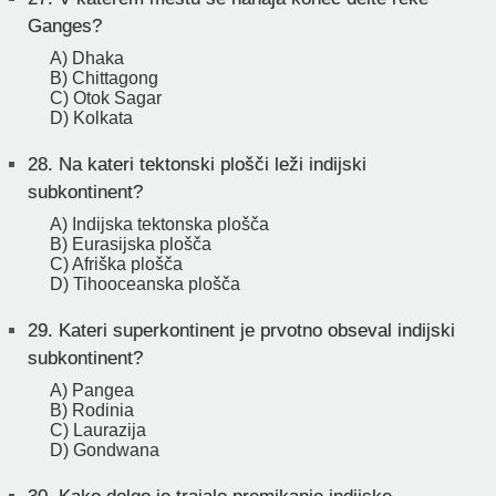
Ganges?
A) Dhaka
B) Chittagong
C) Otok Sagar
D) Kolkata
28.
Na kateri tektonski plošči leži indijski
subkontinent?
A) Indijska tektonska plošča
B) Eurasijska plošča
C) Afriška plošča
D) Tihooceanska plošča
29.
Kateri superkontinent je prvotno obseval indijski
subkontinent?
A) Pangea
B) Rodinia
C) Laurazija
D) Gondwana