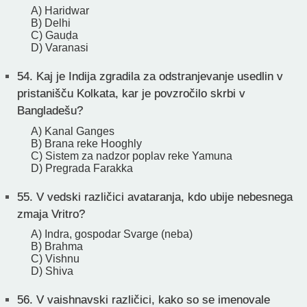
A) Haridwar
B) Delhi
C) Gauḍa
D) Varanasi
54.
Kaj je Indija zgradila za odstranjevanje usedlin v
pristanišču Kolkata, kar je povzročilo skrbi v
Bangladešu?
A) Kanal Ganges
B) Brana reke Hooghly
C) Sistem za nadzor poplav reke Yamuna
D) Pregrada Farakka
55.
V vedski različici avataranja, kdo ubije nebesnega
zmaja Vritro?
A) Indra, gospodar Svarge (neba)
B) Brahma
C) Vishnu
D) Shiva
56.
V vaishnavski različici, kako so se imenovale