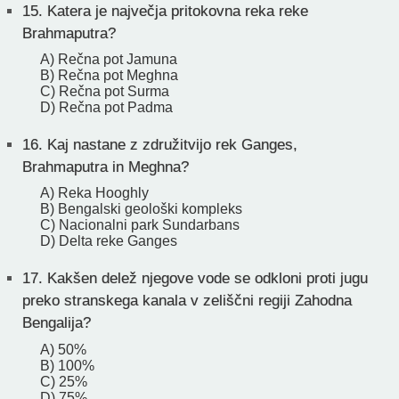
15.
Katera je največja pritokovna reka reke
Brahmaputra?
A) Rečna pot Jamuna
B) Rečna pot Meghna
C) Rečna pot Surma
D) Rečna pot Padma
16.
Kaj nastane z združitvijo rek Ganges,
Brahmaputra in Meghna?
A) Reka Hooghly
B) Bengalski geološki kompleks
C) Nacionalni park Sundarbans
D) Delta reke Ganges
17.
Kakšen delež njegove vode se odkloni proti jugu
preko stranskega kanala v zeliščni regiji Zahodna
Bengalija?
A) 50%
B) 100%
C) 25%
D) 75%