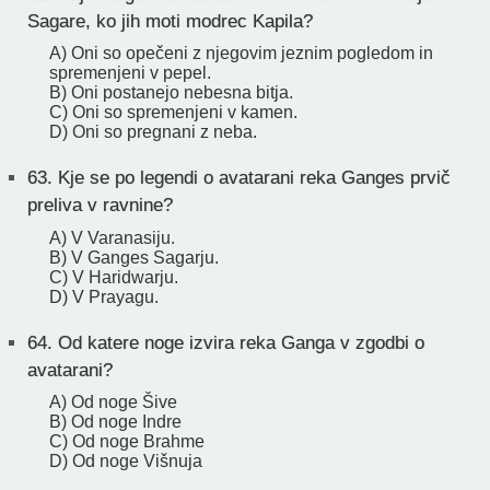
Sagare, ko jih moti modrec Kapila?
A) Oni so opečeni z njegovim jeznim pogledom in
spremenjeni v pepel.
B) Oni postanejo nebesna bitja.
C) Oni so spremenjeni v kamen.
D) Oni so pregnani z neba.
63.
Kje se po legendi o avatarani reka Ganges prvič
preliva v ravnine?
A) V Varanasiju.
B) V Ganges Sagarju.
C) V Haridwarju.
D) V Prayagu.
64.
Od katere noge izvira reka Ganga v zgodbi o
avatarani?
A) Od noge Šive
B) Od noge Indre
C) Od noge Brahme
D) Od noge Višnuja