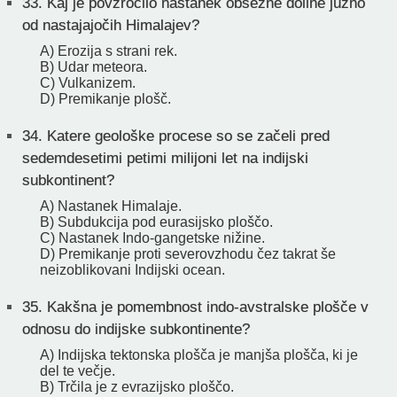
33.
Kaj je povzročilo nastanek obsežne doline južno
od nastajajočih Himalajev?
A) Erozija s strani rek.
B) Udar meteora.
C) Vulkanizem.
D) Premikanje plošč.
34.
Katere geološke procese so se začeli pred
sedemdesetimi petimi milijoni let na indijski
subkontinent?
A) Nastanek Himalaje.
B) Subdukcija pod eurasijsko ploščo.
C) Nastanek Indo-gangetske nižine.
D) Premikanje proti severovzhodu čez takrat še
neizoblikovani Indijski ocean.
35.
Kakšna je pomembnost indo-avstralske plošče v
odnosu do indijske subkontinente?
A) Indijska tektonska plošča je manjša plošča, ki je
del te večje.
B) Trčila je z evrazijsko ploščo.