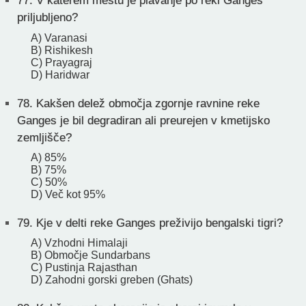
77.
V katerem mestu je plavanje po reki Ganges
priljubljeno?
A) Varanasi
B) Rishikesh
C) Prayagraj
D) Haridwar
78.
Kakšen delež območja zgornje ravnine reke
Ganges je bil degradiran ali preurejen v kmetijsko
zemljišče?
A) 85%
B) 75%
C) 50%
D) Več kot 95%
79.
Kje v delti reke Ganges preživijo bengalski tigri?
A) Vzhodni Himalaji
B) Območje Sundarbans
C) Pustinja Rajasthan
D) Zahodni gorski greben (Ghats)