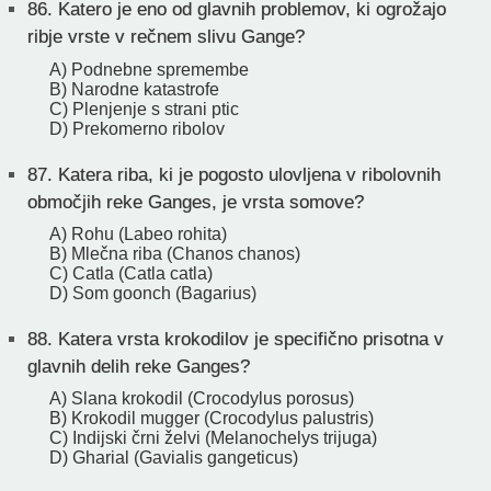
86.
Katero je eno od glavnih problemov, ki ogrožajo
ribje vrste v rečnem slivu Gange?
A) Podnebne spremembe
B) Narodne katastrofe
C) Plenjenje s strani ptic
D) Prekomerno ribolov
87.
Katera riba, ki je pogosto ulovljena v ribolovnih
območjih reke Ganges, je vrsta somove?
A) Rohu (Labeo rohita)
B) Mlečna riba (Chanos chanos)
C) Catla (Catla catla)
D) Som goonch (Bagarius)
88.
Katera vrsta krokodilov je specifično prisotna v
glavnih delih reke Ganges?
A) Slana krokodil (Crocodylus porosus)
B) Krokodil mugger (Crocodylus palustris)
C) Indijski črni želvi (Melanochelys trijuga)
D) Gharial (Gavialis gangeticus)