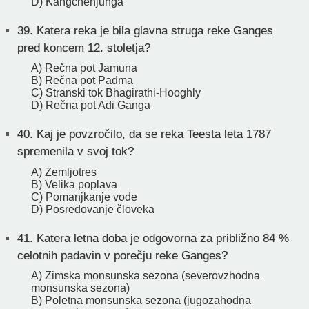
D) Kangchenjunga
39.
Katera reka je bila glavna struga reke Ganges
pred koncem 12. stoletja?
A) Rečna pot Jamuna
B) Rečna pot Padma
C) Stranski tok Bhagirathi-Hooghly
D) Rečna pot Adi Ganga
40.
Kaj je povzročilo, da se reka Teesta leta 1787
spremenila v svoj tok?
A) Zemljotres
B) Velika poplava
C) Pomanjkanje vode
D) Posredovanje človeka
41.
Katera letna doba je odgovorna za približno 84 %
celotnih padavin v porečju reke Ganges?
A) Zimska monsunska sezona (severovzhodna
monsunska sezona)
B) Poletna monsunska sezona (jugozahodna