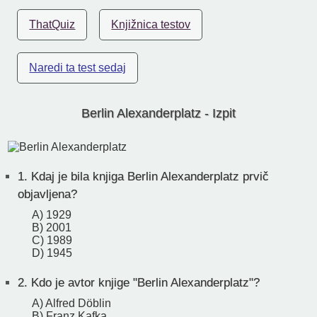
ThatQuiz
Knjižnica testov
Naredi ta test sedaj
Berlin Alexanderplatz - Izpit
1.
Kdaj je bila knjiga Berlin Alexanderplatz prvič
objavljena?
A) 1929
B) 2001
C) 1989
D) 1945
2.
Kdo je avtor knjige "Berlin Alexanderplatz"?
A) Alfred Döblin
B) Franz Kafka