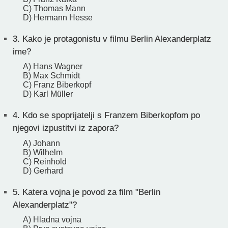
C) Thomas Mann
D) Hermann Hesse
3.
Kako je protagonistu v filmu Berlin Alexanderplatz
ime?
A) Hans Wagner
B) Max Schmidt
C) Franz Biberkopf
D) Karl Müller
4.
Kdo se spoprijatelji s Franzem Biberkopfom po
njegovi izpustitvi iz zapora?
A) Johann
B) Wilhelm
C) Reinhold
D) Gerhard
5.
Katera vojna je povod za film "Berlin
Alexanderplatz"?
A) Hladna vojna