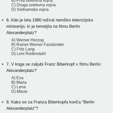
B) Prva svetovna vojna
C) Druga svetovna vojna
D) Vietnamska vojna
6.
Kdo je leta 1980 režiral nemško televizijsko
miniserijo, ki je temeljila na filmu Berlin
Alexanderplatz?
A) Werner Herzog
B) Rainer Werner Fassbinder
C) Fritz Lang
D) Leni Riefenstahl
7.
V koga se zaljubi Franz Biberkopf v filmu Berlin
Alexanderplatz?
A) Eva
B) Maria
C) Lena
D) Mieze
8.
Kako se za Franza Biberkopfa konča "Berlin
Alexanderplatz"?