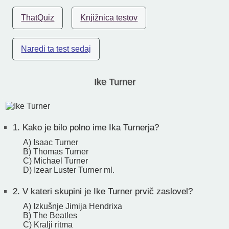
ThatQuiz
Knjižnica testov
Naredi ta test sedaj
Ike Turner
1.
Kako je bilo polno ime Ika Turnerja?
A) Isaac Turner
B) Thomas Turner
C) Michael Turner
D) Izear Luster Turner ml.
2.
V kateri skupini je Ike Turner prvič zaslovel?
A) Izkušnje Jimija Hendrixa
B) The Beatles
C) Kralji ritma