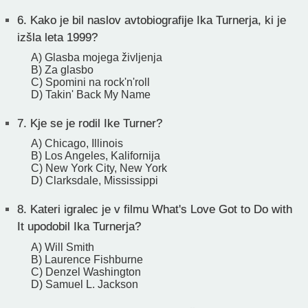
6.
Kako je bil naslov avtobiografije Ika Turnerja, ki je
izšla leta 1999?
A) Glasba mojega življenja
B) Za glasbo
C) Spomini na rock'n'roll
D) Takin' Back My Name
7.
Kje se je rodil Ike Turner?
A) Chicago, Illinois
B) Los Angeles, Kalifornija
C) New York City, New York
D) Clarksdale, Mississippi
8.
Kateri igralec je v filmu What's Love Got to Do with
It upodobil Ika Turnerja?
A) Will Smith
B) Laurence Fishburne
C) Denzel Washington
D) Samuel L. Jackson