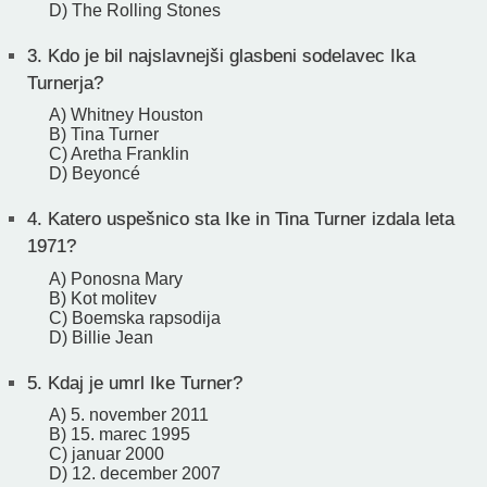
D) The Rolling Stones
3.
Kdo je bil najslavnejši glasbeni sodelavec Ika
Turnerja?
A) Whitney Houston
B) Tina Turner
C) Aretha Franklin
D) Beyoncé
4.
Katero uspešnico sta Ike in Tina Turner izdala leta
1971?
A) Ponosna Mary
B) Kot molitev
C) Boemska rapsodija
D) Billie Jean
5.
Kdaj je umrl Ike Turner?
A) 5. november 2011
B) 15. marec 1995
C) januar 2000
D) 12. december 2007