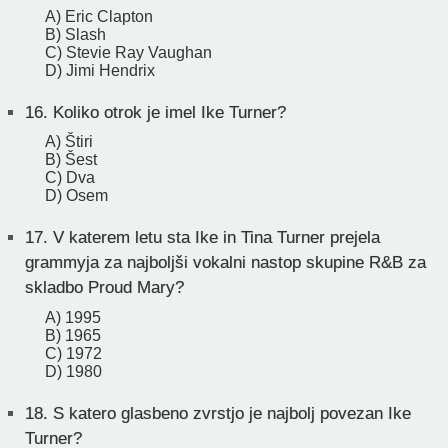
A) Eric Clapton
B) Slash
C) Stevie Ray Vaughan
D) Jimi Hendrix
16.
Koliko otrok je imel Ike Turner?
A) Štiri
B) Šest
C) Dva
D) Osem
17.
V katerem letu sta Ike in Tina Turner prejela
grammyja za najboljši vokalni nastop skupine R&B za
skladbo Proud Mary?
A) 1995
B) 1965
C) 1972
D) 1980
18.
S katero glasbeno zvrstjo je najbolj povezan Ike
Turner?