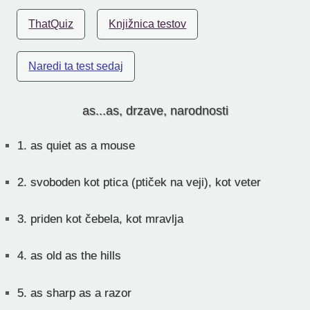
ThatQuiz
Knjižnica testov
Naredi ta test sedaj
as...as, drzave, narodnosti
1.
as quiet as a mouse
2.
svoboden kot ptica (ptiček na veji), kot veter
3.
priden kot čebela, kot mravlja
4.
as old as the hills
5.
as sharp as a razor