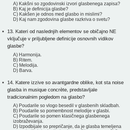
A) Kakšni so zgodovinski izvori glasbenega zapisa?
B) Kaj je definicija glasbe?
C) Kakšen je odnos med glasbo in mislimi?
D) Kaj nam zgodovina glasbe razkriva o svetu?
13.
Kateri od naslednjih elementov se običajno NE
vključuje v priljubljene definicije osnovnih vidikov
glasbe?
A) Harmonija.
B) Ritem.
C) Melodija.
D) Barva.
14.
Katere izzive so avantgardne oblike, kot sta noise
glasba in musique concrète, predstavljale
tradicionalnim pogledom na glasbo?
A) Poudarile so vlogo besedil v glasbenih skladbah.
B) Poudarile so pomembnost melodije v glasbi.
C) Poudarile so pomen klasičnega glasbenega
izobraževanja.
D) Izpodbijale so prepričanje, da je glasba temeljena