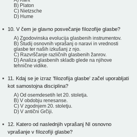
B) Platon
C) Nietzsche
D) Hume
10.
V čem je glavno posvečanje filozofije glasbe?
A) Zgodovinska evolucija glasbenih instrumentov.
B) Študij osnovnih vprašanj o naravi in vrednosti
glasbe ter naših izkušanj z njo.
C) Razvrščanje različnih glasbenih žanrov.
D) Analiza glasbenih skladb glede na njihove
tehnične vidike.
11.
Kdaj se je izraz 'filozofija glasbe' začel uporabljati
kot samostojna disciplina?
A) Od osemdesetih let 20. stoletja.
B) V obdobju renesanse.
C) V zgodnjem 20. stoletju.
D) V antični Grčiji.
12.
Katero od naslednjih vprašanj NI osnovno
vprašanje v filozofiji glasbe?