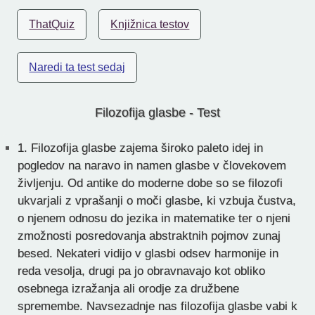
ThatQuiz
Knjižnica testov
Naredi ta test sedaj
Filozofija glasbe - Test
1.
Filozofija glasbe zajema široko paleto idej in
pogledov na naravo in namen glasbe v človekovem
življenju. Od antike do moderne dobe so se filozofi
ukvarjali z vprašanji o moči glasbe, ki vzbuja čustva,
o njenem odnosu do jezika in matematike ter o njeni
zmožnosti posredovanja abstraktnih pojmov zunaj
besed. Nekateri vidijo v glasbi odsev harmonije in
reda vesolja, drugi pa jo obravnavajo kot obliko
osebnega izražanja ali orodje za družbene
spremembe. Navsezadnje nas filozofija glasbe vabi k