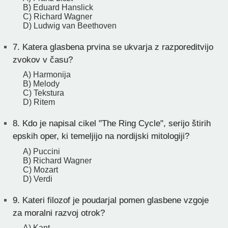
B) Eduard Hanslick
C) Richard Wagner
D) Ludwig van Beethoven
7.
Katera glasbena prvina se ukvarja z razporeditvijo
zvokov v času?
A) Harmonija
B) Melody
C) Tekstura
D) Ritem
8.
Kdo je napisal cikel "The Ring Cycle", serijo štirih
epskih oper, ki temeljijo na nordijski mitologiji?
A) Puccini
B) Richard Wagner
C) Mozart
D) Verdi
9.
Kateri filozof je poudarjal pomen glasbene vzgoje
za moralni razvoj otrok?
A) Kant