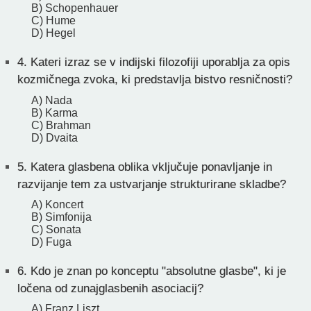
B) Schopenhauer
C) Hume
D) Hegel
4.
Kateri izraz se v indijski filozofiji uporablja za opis
kozmičnega zvoka, ki predstavlja bistvo resničnosti?
A) Nada
B) Karma
C) Brahman
D) Dvaita
5.
Katera glasbena oblika vključuje ponavljanje in
razvijanje tem za ustvarjanje strukturirane skladbe?
A) Koncert
B) Simfonija
C) Sonata
D) Fuga
6.
Kdo je znan po konceptu "absolutne glasbe", ki je
ločena od zunajglasbenih asociacij?
A) Franz Liszt