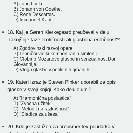
A) John Locke.
B) Johann von Goethe.
C) René Descartes.
D) Immanuel Kant.
18.
Kaj je Søren Kierkegaard preučeval v delu
'Takojšnje faze erotičnosti ali glasbena erotičnost'?
A) Zgodovinski razvoj opere.
B) Tehnični vidiki komponiranja simfonij.
C) Globino Mozartove glasbe in senzualnost Don
Giovannija.
D) Vloga glasbe v političnih gibanjih.
19.
Kateri izraz je Steven Pinker uporabil za opis
glasbe v svoji knjigi 'Kako deluje um'?
A) "Harmonična poslastica"
B) "Zvočna užitek"
C) "Melodična razkošnost"
D) "Sladica za ušesa"
20.
Kdo je zaslužen za preusmeritev poudarka v