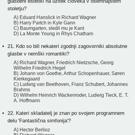
glasbeni estetiki na užitek človeka v osemnajstem
stoletju?
A) Eduard Hanslick in Richard Wagner
B) Harry Partch in Kyle Gann
C) Baumgarten, sledil mu je Kant
D) La Monte Young in Rhys Chatham
21.
Kdo so bili nekateri zgodnji zagovorniki absolutne
glasbe v nemški romantiki?
A) Richard Wagner, Friedrich Nietzsche, Georg
Wilhelm Friedrich Hegel
B) Johann von Goethe, Arthur Schopenhauer, Søren
Kierkegaard
C) Ludwig van Beethoven, Franz Schubert, Johannes
Brahms
D) Wilhelm Heinrich Wackenroder, Ludwig Tieck, E. T.
A. Hoffmann
22.
Kateri skladatelj je znan po svojem programnem
delu 'Fantastična simfonija'?
A) Hector Berlioz