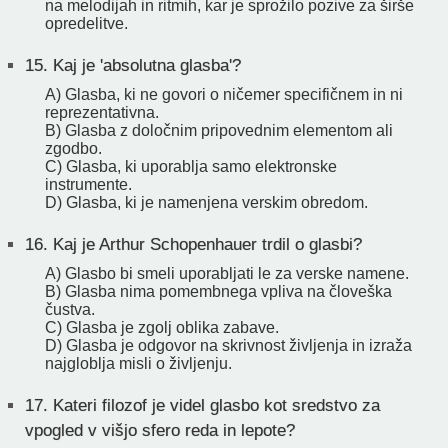
na melodijah in ritmih, kar je sprožilo pozive za širše
opredelitve.
15.
Kaj je 'absolutna glasba'?
A) Glasba, ki ne govori o ničemer specifičnem in ni
reprezentativna.
B) Glasba z določnim pripovednim elementom ali
zgodbo.
C) Glasba, ki uporablja samo elektronske
instrumente.
D) Glasba, ki je namenjena verskim obredom.
16.
Kaj je Arthur Schopenhauer trdil o glasbi?
A) Glasbo bi smeli uporabljati le za verske namene.
B) Glasba nima pomembnega vpliva na človeška
čustva.
C) Glasba je zgolj oblika zabave.
D) Glasba je odgovor na skrivnost življenja in izraža
najgloblja misli o življenju.
17.
Kateri filozof je videl glasbo kot sredstvo za
vpogled v višjo sfero reda in lepote?