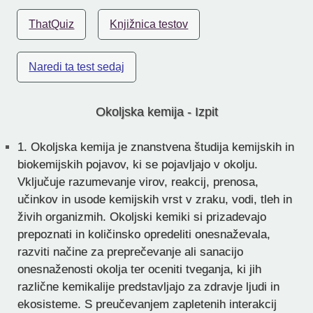
ThatQuiz
Knjižnica testov
Naredi ta test sedaj
Okoljska kemija - Izpit
1.
Okoljska kemija je znanstvena študija kemijskih in
biokemijskih pojavov, ki se pojavljajo v okolju.
Vključuje razumevanje virov, reakcij, prenosa,
učinkov in usode kemijskih vrst v zraku, vodi, tleh in
živih organizmih. Okoljski kemiki si prizadevajo
prepoznati in količinsko opredeliti onesnaževala,
razviti načine za preprečevanje ali sanacijo
onesnaženosti okolja ter oceniti tveganja, ki jih
različne kemikalije predstavljajo za zdravje ljudi in
ekosisteme. S preučevanjem zapletenih interakcij