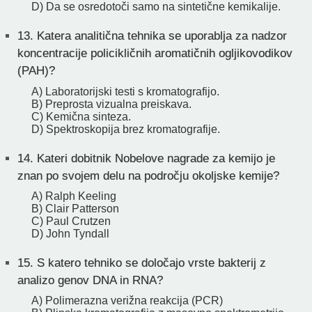
D) Da se osredotoči samo na sintetične kemikalije.
13.
Katera analitična tehnika se uporablja za nadzor
koncentracije policikličnih aromatičnih ogljikovodikov
(PAH)?
A) Laboratorijski testi s kromatografijo.
B) Preprosta vizualna preiskava.
C) Kemična sinteza.
D) Spektroskopija brez kromatografije.
14.
Kateri dobitnik Nobelove nagrade za kemijo je
znan po svojem delu na področju okoljske kemije?
A) Ralph Keeling
B) Clair Patterson
C) Paul Crutzen
D) John Tyndall
15.
S katero tehniko se določajo vrste bakterij z
analizo genov DNA in RNA?
A) Polimerazna verižna reakcija (PCR)