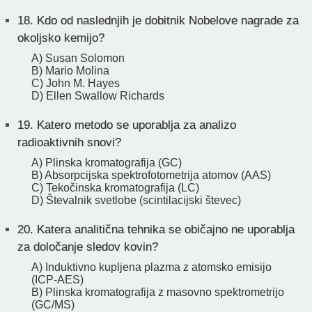
18.
Kdo od naslednjih je dobitnik Nobelove nagrade za
okoljsko kemijo?
A) Susan Solomon
B) Mario Molina
C) John M. Hayes
D) Ellen Swallow Richards
19.
Katero metodo se uporablja za analizo
radioaktivnih snovi?
A) Plinska kromatografija (GC)
B) Absorpcijska spektrofotometrija atomov (AAS)
C) Tekočinska kromatografija (LC)
D) Števalnik svetlobe (scintilacijski števec)
20.
Katera analitična tehnika se običajno ne uporablja
za določanje sledov kovin?
A) Induktivno kupljena plazma z atomsko emisijo
(ICP-AES)
B) Plinska kromatografija z masovno spektrometrijo
(GC/MS)