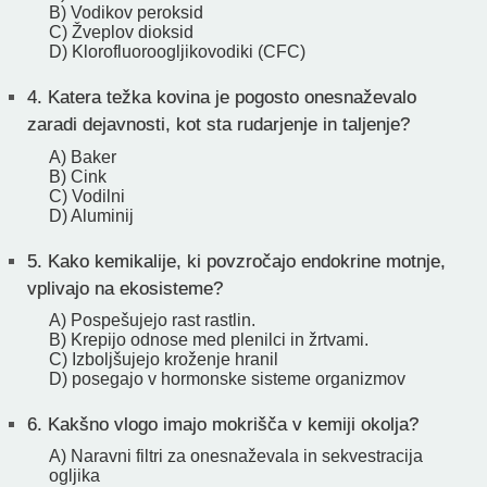
B) Vodikov peroksid
C) Žveplov dioksid
D) Klorofluoroogljikovodiki (CFC)
4.
Katera težka kovina je pogosto onesnaževalo
zaradi dejavnosti, kot sta rudarjenje in taljenje?
A) Baker
B) Cink
C) Vodilni
D) Aluminij
5.
Kako kemikalije, ki povzročajo endokrine motnje,
vplivajo na ekosisteme?
A) Pospešujejo rast rastlin.
B) Krepijo odnose med plenilci in žrtvami.
C) Izboljšujejo kroženje hranil
D) posegajo v hormonske sisteme organizmov
6.
Kakšno vlogo imajo mokrišča v kemiji okolja?
A) Naravni filtri za onesnaževala in sekvestracija
ogljika