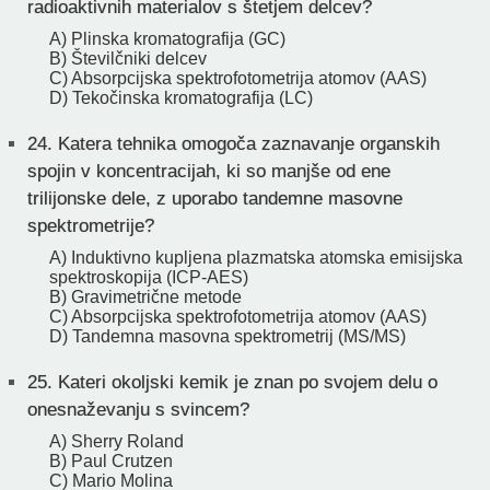
radioaktivnih materialov s štetjem delcev?
A) Plinska kromatografija (GC)
B) Številčniki delcev
C) Absorpcijska spektrofotometrija atomov (AAS)
D) Tekočinska kromatografija (LC)
24.
Katera tehnika omogoča zaznavanje organskih
spojin v koncentracijah, ki so manjše od ene
trilijonske dele, z uporabo tandemne masovne
spektrometrije?
A) Induktivno kupljena plazmatska atomska emisijska
spektroskopija (ICP-AES)
B) Gravimetrične metode
C) Absorpcijska spektrofotometrija atomov (AAS)
D) Tandemna masovna spektrometrij (MS/MS)
25.
Kateri okoljski kemik je znan po svojem delu o
onesnaževanju s svincem?
A) Sherry Roland
B) Paul Crutzen
C) Mario Molina