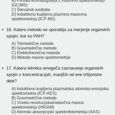
B) Plinska kromatografija z masovno spektrometrijo
(GC/MS)
C) Števalnik svetlobe
D) Induktivno kupljena plazmna masovna
spektrometrija (ICP-MS)
16.
Katero metodo se uporablja za merjenje organskih
spojin, kot so PAH?
A) Titrimetrične metode
B) Gravimetrične metode
C) Elektrohemične metode
D) Metode masne spektrometrije
17.
Katera tehnika omogoča zaznavanje organskih
spojin v koncentracijah, manjših od ene trilijonske
dele?
A) Induktivno kupljena plazmatska atomska emisijska
spektrometria (ICP-AES)
B) Gravimetrične metode
C) Visoko resolucijska/natančna masna
spektrometrija (HR/AM)
D) Atomski absorpcijski spektrofotometrija (AAS)