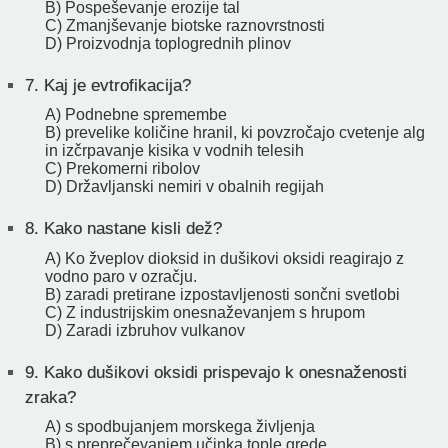
B) Pospeševanje erozije tal
C) Zmanjševanje biotske raznovrstnosti
D) Proizvodnja toplogrednih plinov
7.
Kaj je evtrofikacija?
A) Podnebne spremembe
B) prevelike količine hranil, ki povzročajo cvetenje alg
in izčrpavanje kisika v vodnih telesih
C) Prekomerni ribolov
D) Državljanski nemiri v obalnih regijah
8.
Kako nastane kisli dež?
A) Ko žveplov dioksid in dušikovi oksidi reagirajo z
vodno paro v ozračju.
B) zaradi pretirane izpostavljenosti sončni svetlobi
C) Z industrijskim onesnaževanjem s hrupom
D) Zaradi izbruhov vulkanov
9.
Kako dušikovi oksidi prispevajo k onesnaženosti
zraka?
A) s spodbujanjem morskega življenja
B) s preprečevanjem učinka tople grede