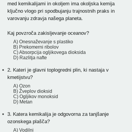
med kemikalijami in okoljem ima okoljska kemija
ključno vlogo pri spodbujanju trajnostnih praks in
varovanju zdravja našega planeta.
Kaj povzroča zakisljevanje oceanov?
A) Onesnaževanje s plastiko
B) Prekomerni ribolov
C) Absorpcija ogljikovega dioksida
D) Razlitja nafte
2.
Kateri je glavni toplogredni plin, ki nastaja v
kmetijstvu?
A) Ozon
B) Žveplov dioksid
C) Ogljikov monoksid
D) Metan
3.
Katera kemikalija je odgovorna za tanjšanje
ozonskega plašča?
A) Vodilni