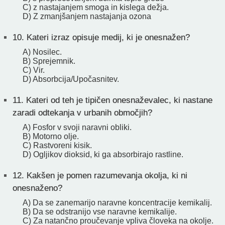
C) z nastajanjem smoga in kislega dežja.
D) Z zmanjšanjem nastajanja ozona
10.
Kateri izraz opisuje medij, ki je onesnažen?
A) Nosilec.
B) Sprejemnik.
C) Vir.
D) Absorbcija/Upočasnitev.
11.
Kateri od teh je tipičen onesnaževalec, ki nastane
zaradi odtekanja v urbanih območjih?
A) Fosfor v svoji naravni obliki.
B) Motorno olje.
C) Rastvoreni kisik.
D) Ogljikov dioksid, ki ga absorbirajo rastline.
12.
Kakšen je pomen razumevanja okolja, ki ni
onesnaženo?
A) Da se zanemarijo naravne koncentracije kemikalij.
B) Da se odstranijo vse naravne kemikalije.
C) Za natančno proučevanje vpliva človeka na okolje.