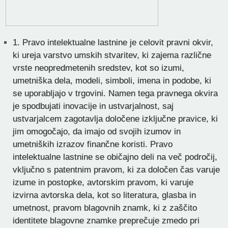
1.
Pravo intelektualne lastnine je celovit pravni okvir,
ki ureja varstvo umskih stvaritev, ki zajema različne
vrste neopredmetenih sredstev, kot so izumi,
umetniška dela, modeli, simboli, imena in podobe, ki
se uporabljajo v trgovini. Namen tega pravnega okvira
je spodbujati inovacije in ustvarjalnost, saj
ustvarjalcem zagotavlja določene izključne pravice, ki
jim omogočajo, da imajo od svojih izumov in
umetniških izrazov finančne koristi. Pravo
intelektualne lastnine se običajno deli na več področij,
vključno s patentnim pravom, ki za določen čas varuje
izume in postopke, avtorskim pravom, ki varuje
izvirna avtorska dela, kot so literatura, glasba in
umetnost, pravom blagovnih znamk, ki z zaščito
identitete blagovne znamke preprečuje zmedo pri