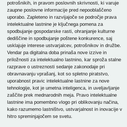
potrošnikih, in pravom poslovnih skrivnosti, ki varuje
zaupne poslovne informacije pred nepooblaščeno
uporabo. Zapleteno in razvijajoče se področje prava
intelektualne lastnine je ključnega pomena za
spodbujanje gospodarske rasti, ohranjanje kulturne
dediščine in spodbujanje poštene konkurence, saj
usklajuje interese ustvarjalcev, potrošnikov in družbe.
Vendar pa digitalna doba prinaša nove izzive in
priložnosti za intelektualno lastnino, kar sproža stalne
razprave o ustreznosti sedanje zakonodaje pri
obravnavanju vprašanj, kot so spletno piratstvo,
uporabnost pravic intelektualne lastnine za nove
tehnologije, kot je umetna inteligenca, in uveljavljanje
zaščite prek mednarodnih meja. Pravo intelektualne
lastnine ima pomembno vlogo pri oblikovanju načina,
kako razumemo lastništvo, ustvarjalnost in inovacije v
hitro spreminjajočem se svetu.