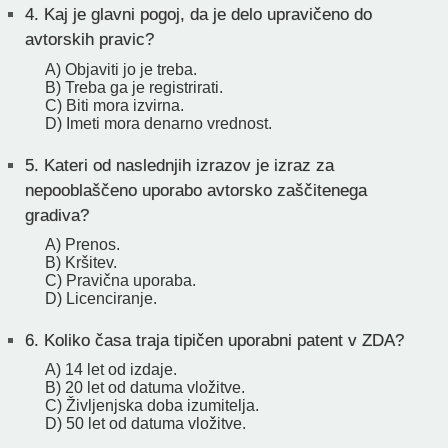
4.
Kaj je glavni pogoj, da je delo upravičeno do
avtorskih pravic?
A) Objaviti jo je treba.
B) Treba ga je registrirati.
C) Biti mora izvirna.
D) Imeti mora denarno vrednost.
5.
Kateri od naslednjih izrazov je izraz za
nepooblaščeno uporabo avtorsko zaščitenega
gradiva?
A) Prenos.
B) Kršitev.
C) Pravična uporaba.
D) Licenciranje.
6.
Koliko časa traja tipičen uporabni patent v ZDA?
A) 14 let od izdaje.
B) 20 let od datuma vložitve.
C) Življenjska doba izumitelja.
D) 50 let od datuma vložitve.