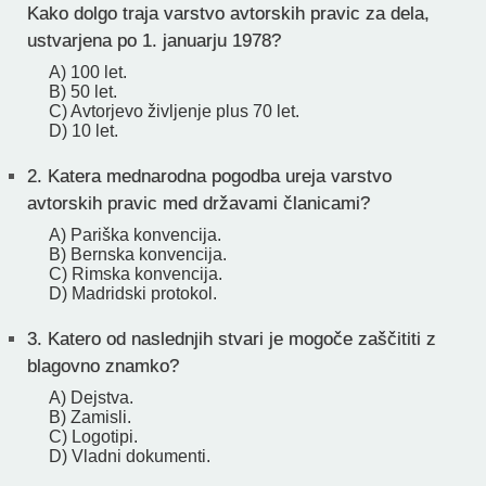
Kako dolgo traja varstvo avtorskih pravic za dela,
ustvarjena po 1. januarju 1978?
A) 100 let.
B) 50 let.
C) Avtorjevo življenje plus 70 let.
D) 10 let.
2.
Katera mednarodna pogodba ureja varstvo
avtorskih pravic med državami članicami?
A) Pariška konvencija.
B) Bernska konvencija.
C) Rimska konvencija.
D) Madridski protokol.
3.
Katero od naslednjih stvari je mogoče zaščititi z
blagovno znamko?
A) Dejstva.
B) Zamisli.
C) Logotipi.
D) Vladni dokumenti.