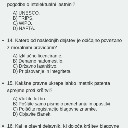
pogodbe o intelektualni lastnini?
A) UNESCO.
B) TRIPS.
C) WIPO.
D) NAFTA.
14.
Katero od naslednjih dejstev je običajno povezano
z moralnimi pravicami?
A) Izključno licenciranje.
B) Denarno nadomestilo.
C) Državno lastništvo.
D) Pripisovanje in integriteta.
15.
Kakšne pravne ukrepe lahko imetnik patenta
sprejme proti kršitvi?
A) Vložite tožbo.
B) Pošljite samo pismo o prenehanju in opustitvi.
C) Poiščite registracijo blagovne znamke.
D) Objavite članek.
16.
Kaj je glavni dejavnik, ki določa kršitev blagovne