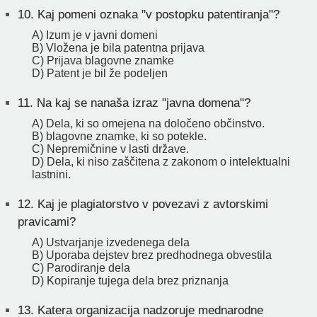
10.
Kaj pomeni oznaka "v postopku patentiranja"?
A) Izum je v javni domeni
B) Vložena je bila patentna prijava
C) Prijava blagovne znamke
D) Patent je bil že podeljen
11.
Na kaj se nanaša izraz "javna domena"?
A) Dela, ki so omejena na določeno občinstvo.
B) blagovne znamke, ki so potekle.
C) Nepremičnine v lasti države.
D) Dela, ki niso zaščitena z zakonom o intelektualni
lastnini.
12.
Kaj je plagiatorstvo v povezavi z avtorskimi
pravicami?
A) Ustvarjanje izvedenega dela
B) Uporaba dejstev brez predhodnega obvestila
C) Parodiranje dela
D) Kopiranje tujega dela brez priznanja
13.
Katera organizacija nadzoruje mednarodne