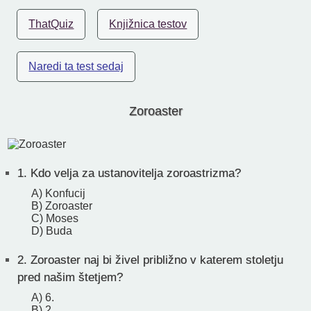
ThatQuiz
Knjižnica testov
Naredi ta test sedaj
Zoroaster
1.
Kdo velja za ustanovitelja zoroastrizma?
A) Konfucij
B) Zoroaster
C) Moses
D) Buda
2.
Zoroaster naj bi živel približno v katerem stoletju
pred našim štetjem?
A) 6.
B) 2.