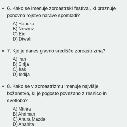
6.
Kako se imenuje zoroastrski festival, ki praznuje
ponovno rojstvo narave spomladi?
A) Hanuka
B) Nowruz
C) Eid
D) Diwali
7.
Kje je danes glavno središče zoroastrizma?
A) Iran
B) Sirija
C) Irak
D) Indija
8.
Kako se v zoroastrizmu imenuje najvišje
božanstvo, ki je pogosto povezano z resnico in
svetlobo?
A) Mithra
B) Ahriman
C) Ahura Mazda
D) Anahita