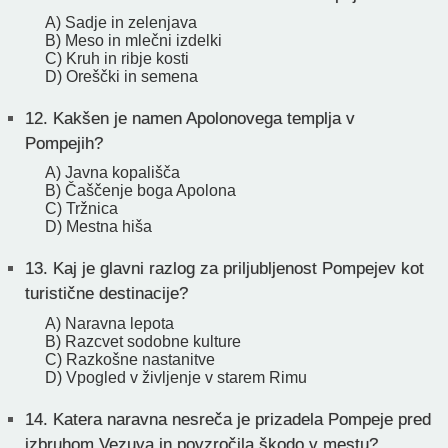
A) Sadje in zelenjava
B) Meso in mlečni izdelki
C) Kruh in ribje kosti
D) Oreščki in semena
12.
Kakšen je namen Apolonovega templja v
Pompejih?
A) Javna kopališča
B) Čaščenje boga Apolona
C) Tržnica
D) Mestna hiša
13.
Kaj je glavni razlog za priljubljenost Pompejev kot
turistične destinacije?
A) Naravna lepota
B) Razcvet sodobne kulture
C) Razkošne nastanitve
D) Vpogled v življenje v starem Rimu
14.
Katera naravna nesreča je prizadela Pompeje pred
izbruhom Vezuva in povzročila škodo v mestu?