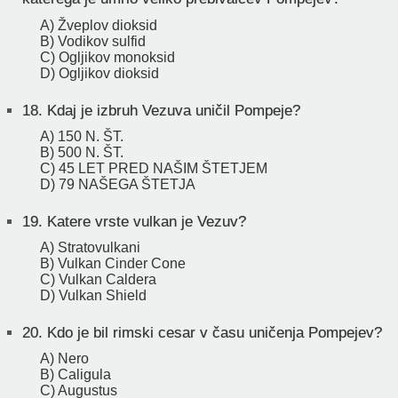
A) Žveplov dioksid
B) Vodikov sulfid
C) Ogljikov monoksid
D) Ogljikov dioksid
18.
Kdaj je izbruh Vezuva uničil Pompeje?
A) 150 N. ŠT.
B) 500 N. ŠT.
C) 45 LET PRED NAŠIM ŠTETJEM
D) 79 NAŠEGA ŠTETJA
19.
Katere vrste vulkan je Vezuv?
A) Stratovulkani
B) Vulkan Cinder Cone
C) Vulkan Caldera
D) Vulkan Shield
20.
Kdo je bil rimski cesar v času uničenja Pompejev?
A) Nero
B) Caligula
C) Augustus