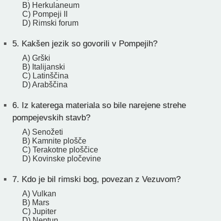
B) Herkulaneum
C) Pompeji II
D) Rimski forum
5.
Kakšen jezik so govorili v Pompejih?
A) Grški
B) Italijanski
C) Latinščina
D) Arabščina
6.
Iz katerega materiala so bile narejene strehe
pompejevskih stavb?
A) Senožeti
B) Kamnite plošče
C) Terakotne ploščice
D) Kovinske pločevine
7.
Kdo je bil rimski bog, povezan z Vezuvom?
A) Vulkan
B) Mars
C) Jupiter
D) Neptun