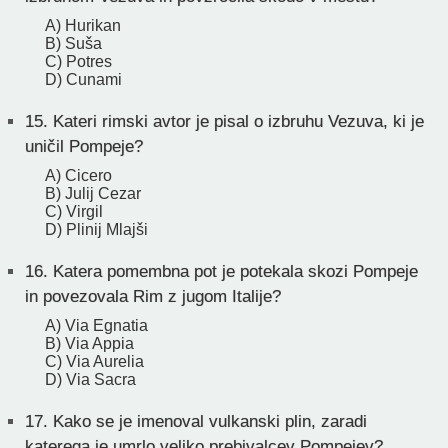
A) Hurikan
B) Suša
C) Potres
D) Cunami
15.
Kateri rimski avtor je pisal o izbruhu Vezuva, ki je
uničil Pompeje?
A) Cicero
B) Julij Cezar
C) Virgil
D) Plinij Mlajši
16.
Katera pomembna pot je potekala skozi Pompeje
in povezovala Rim z jugom Italije?
A) Via Egnatia
B) Via Appia
C) Via Aurelia
D) Via Sacra
17.
Kako se je imenoval vulkanski plin, zaradi
katerega je umrlo veliko prebivalcev Pompejev?