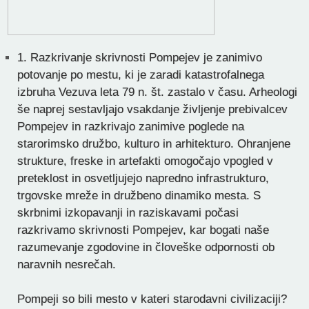
1.
Razkrivanje skrivnosti Pompejev je zanimivo
potovanje po mestu, ki je zaradi katastrofalnega
izbruha Vezuva leta 79 n. št. zastalo v času. Arheologi
še naprej sestavljajo vsakdanje življenje prebivalcev
Pompejev in razkrivajo zanimive poglede na
starorimsko družbo, kulturo in arhitekturo. Ohranjene
strukture, freske in artefakti omogočajo vpogled v
preteklost in osvetljujejo napredno infrastrukturo,
trgovske mreže in družbeno dinamiko mesta. S
skrbnimi izkopavanji in raziskavami počasi
razkrivamo skrivnosti Pompejev, kar bogati naše
razumevanje zgodovine in človeške odpornosti ob
naravnih nesrečah.
Pompeji so bili mesto v kateri starodavni civilizaciji?