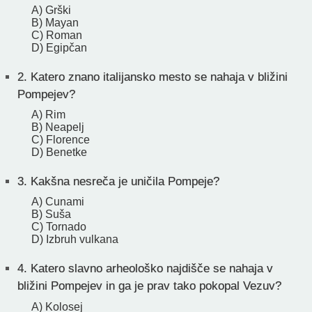
A) Grški
B) Mayan
C) Roman
D) Egipčan
2.
Katero znano italijansko mesto se nahaja v bližini
Pompejev?
A) Rim
B) Neapelj
C) Florence
D) Benetke
3.
Kakšna nesreča je uničila Pompeje?
A) Cunami
B) Suša
C) Tornado
D) Izbruh vulkana
4.
Katero slavno arheološko najdišče se nahaja v
bližini Pompejev in ga je prav tako pokopal Vezuv?
A) Kolosej