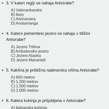
3.
V kateri regiji se nahaja Antsirabe?
A) Vakinankaratra
B) Itasy
C) Atsinanana
D) Analamanga
4.
Katero pomembno jezero se nahaja v bližini
Antsirabe?
A) Jezero Tritriva
B) Ambatovsko jezero
C) Jezero Alaotra
D) Jezero Manantali
5.
Kakšna je približna nadmorska višina Antsirabe?
A) 800 metrov
B) 1.200 metrov
C) 1.500 metrov
D) 2.000 metrov
6.
Katera kuhinja je priljubljena v Antsirabe?
A) Italijanska kuhinja