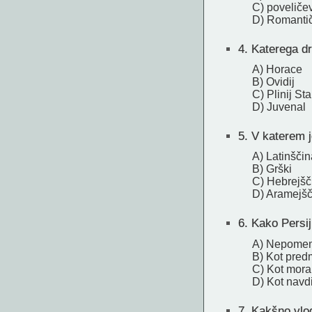
C) poveliče
D) Romantič
4.
Katerega dr
A) Horace
B) Ovidij
C) Plinij Sta
D) Juvenal
5.
V katerem je
A) Latinščin
B) Grški
C) Hebrejšč
D) Aramejšč
6.
Kako Persij 
A) Nepomem
B) Kot pre
C) Kot mora
D) Kot navdi
7.
Kakšno vlog