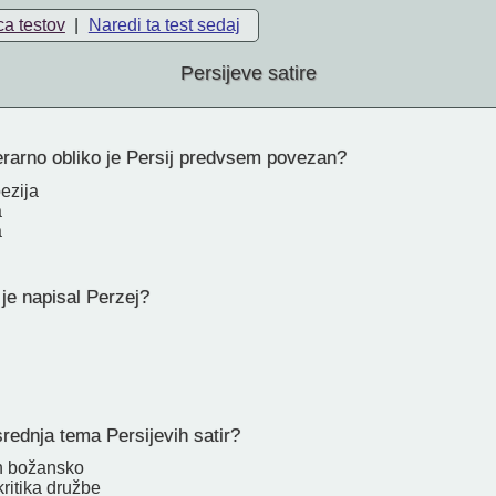
ca testov
|
Naredi ta test sedaj
Persijeve satire
erarno obliko je Persij predvsem povezan?
ezija
a
a
 je napisal Perzej?
rednja tema Persijevih satir?
n božansko
ritika družbe