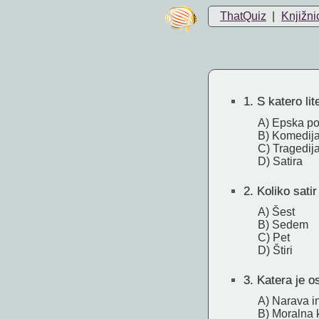
ThatQuiz
|
Knjižni
1.
S katero lit
A) Epska po
B) Komedij
C) Tragedij
D) Satira
2.
Koliko satir
A) Šest
B) Sedem
C) Pet
D) Štiri
3.
Katera je os
A) Narava i
B) Moralna k