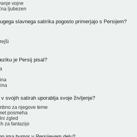
vanje vojne
na ljubezen
ugega slavnega satirika pogosto primerjajo s Persijem?
rejši
ziku je Persij pisal?
a
ina
ina
v svojih satirah uporablja svoje življenje?
bno za njegove teme
dmet posmeha
lni zgled
h za fantazijo
o ima humor v Persijevem delu?