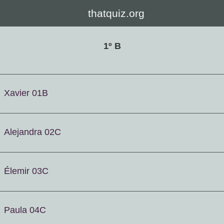
thatquiz.org
1º B
Xavier 01B
Alejandra 02C
Élemir 03C
Paula 04C