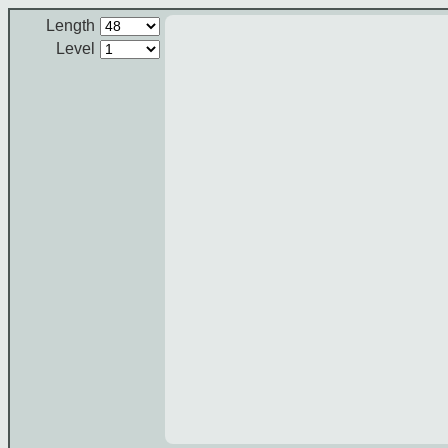
Length
Level