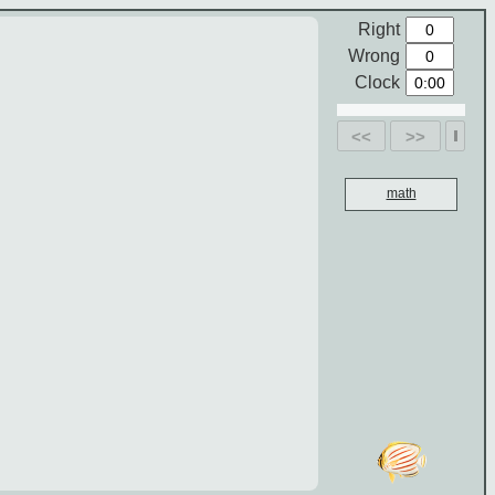
Right
Wrong
Clock
<<
>>
math