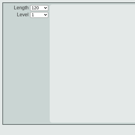
Length
Level