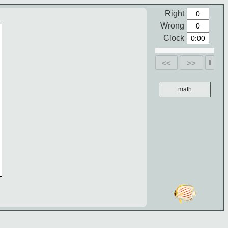
Right
Wrong
Clock
<<
>>
math