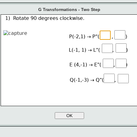
G Transformations - Two Step
1)  Rotate 90 degrees clockwise.
P(-2,1) → P"(        ,        )
L(-1, 1) → L"(        ,        )
E (4,-1) → E"(        ,       )
Q(-1,-3) → Q"(       ,      )
OK