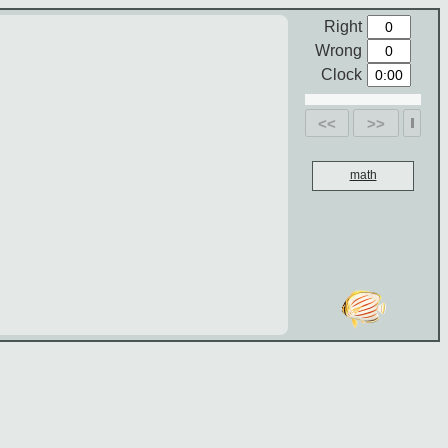
Right
Wrong
Clock
<<
>>
math