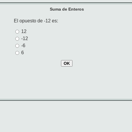
Suma de Enteros
El opuesto de -12 es:
12
-12
-6
6
OK