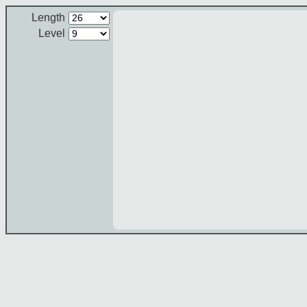
Length
Level