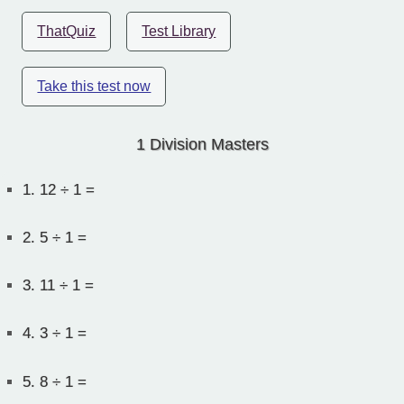
ThatQuiz
Test Library
Take this test now
1 Division Masters
1.
12 ÷ 1 =
2.
5 ÷ 1 =
3.
11 ÷ 1 =
4.
3 ÷ 1 =
5.
8 ÷ 1 =