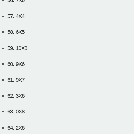
56.
7X6
57.
4X4
58.
6X5
59.
10X8
60.
9X6
61.
9X7
62.
3X6
63.
0X8
64.
2X6