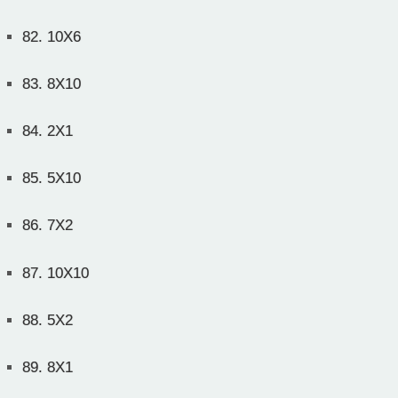
82.
10X6
83.
8X10
84.
2X1
85.
5X10
86.
7X2
87.
10X10
88.
5X2
89.
8X1