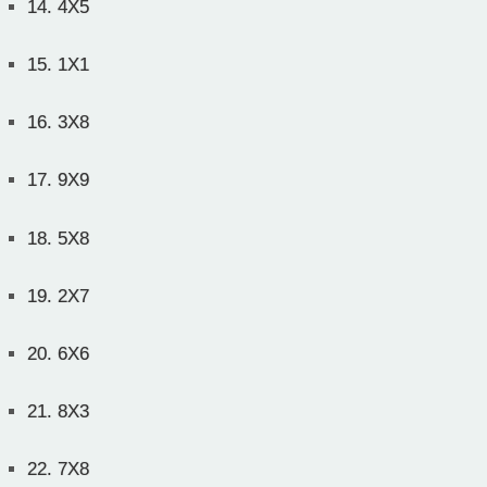
14.
4X5
15.
1X1
16.
3X8
17.
9X9
18.
5X8
19.
2X7
20.
6X6
21.
8X3
22.
7X8