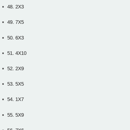
48.
2X3
49.
7X5
50.
6X3
51.
4X10
52.
2X9
53.
5X5
54.
1X7
55.
5X9