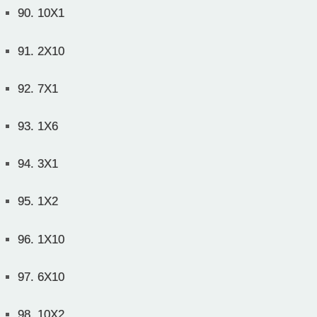
90.
10X1
91.
2X10
92.
7X1
93.
1X6
94.
3X1
95.
1X2
96.
1X10
97.
6X10
98.
10X2