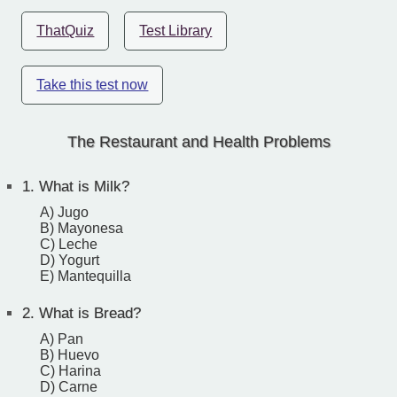
ThatQuiz
Test Library
Take this test now
The Restaurant and Health Problems
1.
What is Milk?
A) Jugo
B) Mayonesa
C) Leche
D) Yogurt
E) Mantequilla
2.
What is Bread?
A) Pan
B) Huevo
C) Harina
D) Carne