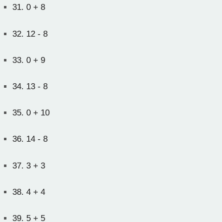
31.
0 + 8
32.
12 - 8
33.
0 + 9
34.
13 - 8
35.
0 + 10
36.
14 - 8
37.
3 + 3
38.
4 + 4
39.
5 + 5