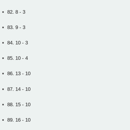
82.
8 - 3
83.
9 - 3
84.
10 - 3
85.
10 - 4
86.
13 - 10
87.
14 - 10
88.
15 - 10
89.
16 - 10