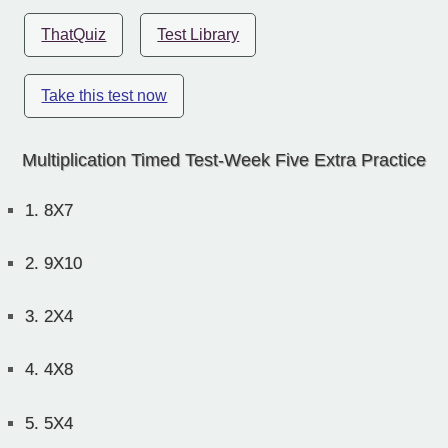
ThatQuiz
Test Library
Take this test now
Multiplication Timed Test-Week Five Extra Practice
1.
8X7
2.
9X10
3.
2X4
4.
4X8
5.
5X4