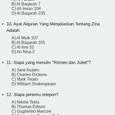
B) Al Baqarah 7
C) Ali Imran 104
D) Al Baqarah 235
10.
Ayat Alquran Yang Menjelaskan Tentang Zina
Adalah
A) Al Mulk 107
B) Al Baqarah 105
C) Al Isra 32
D) An Nisa 2
11.
Siapa yang menulis "Romeo dan Juliet"?
A) Jane Austen
B) Charles Dickens
C) Mark Twain
D) William Shakespeare
12.
Siapa penemu telepon?
A) Nikola Tesla
B) Thomas Edison
C) Guglielmo Marconi