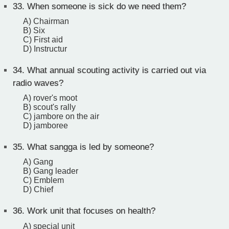
33.
When someone is sick do we need them?
A) Chairman
B) Six
C) First aid
D) Instructur
34.
What annual scouting activity is carried out via
radio waves?
A) rover's moot
B) scout's rally
C) jambore on the air
D) jamboree
35.
What sangga is led by someone?
A) Gang
B) Gang leader
C) Emblem
D) Chief
36.
Work unit that focuses on health?
A) special unit