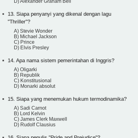
D) Alexander Graham Bell
13.
Siapa penyanyi yang dikenal dengan lagu
"Thriller"?
A) Stevie Wonder
B) Michael Jackson
C) Prince
D) Elvis Presley
14.
Apa nama sistem pemerintahan di Inggris?
A) Oligarki
B) Republik
C) Konstitusional
D) Monarki absolut
15.
Siapa yang menemukan hukum termodinamika?
A) Sadi Carnot
B) Lord Kelvin
C) James Clerk Maxwell
D) Rudolf Clausius
16.
Siapa penulis "Pride and Prejudice"?