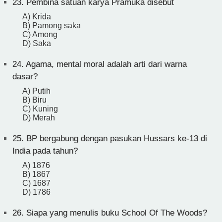
23.
Pembina satuan karya Pramuka disebut
A) Krida
B) Pamong saka
C) Among
D) Saka
24.
Agama, mental moral adalah arti dari warna
dasar?
A) Putih
B) Biru
C) Kuning
D) Merah
25.
BP bergabung dengan pasukan Hussars ke-13 di
India pada tahun?
A) 1876
B) 1867
C) 1687
D) 1786
26.
Siapa yang menulis buku School Of The Woods?