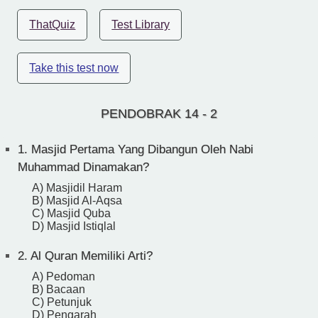
ThatQuiz
Test Library
Take this test now
PENDOBRAK 14 - 2
1.
Masjid Pertama Yang Dibangun Oleh Nabi
Muhammad Dinamakan?
A) Masjidil Haram
B) Masjid Al-Aqsa
C) Masjid Quba
D) Masjid Istiqlal
2.
Al Quran Memiliki Arti?
A) Pedoman
B) Bacaan
C) Petunjuk
D) Pengarah