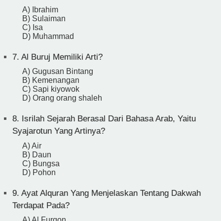
A) Ibrahim
B) Sulaiman
C) Isa
D) Muhammad
7.
Al Buruj Memiliki Arti?
A) Gugusan Bintang
B) Kemenangan
C) Sapi kiyowok
D) Orang orang shaleh
8.
Isrilah Sejarah Berasal Dari Bahasa Arab, Yaitu
Syajarotun Yang Artinya?
A) Air
B) Daun
C) Bungsa
D) Pohon
9.
Ayat Alquran Yang Menjelaskan Tentang Dakwah
Terdapat Pada?
A) Al Furqon