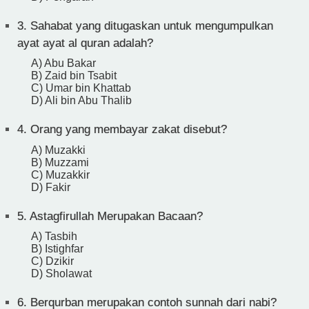
3.
Sahabat yang ditugaskan untuk mengumpulkan
ayat ayat al quran adalah?
A) Abu Bakar
B) Zaid bin Tsabit
C) Umar bin Khattab
D) Ali bin Abu Thalib
4.
Orang yang membayar zakat disebut?
A) Muzakki
B) Muzzami
C) Muzakkir
D) Fakir
5.
Astagfirullah Merupakan Bacaan?
A) Tasbih
B) Istighfar
C) Dzikir
D) Sholawat
6.
Berqurban merupakan contoh sunnah dari nabi?