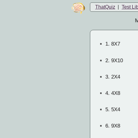
ThatQuiz
|
Test Li
M
1.
8X7
2.
9X10
3.
2X4
4.
4X8
5.
5X4
6.
9X8