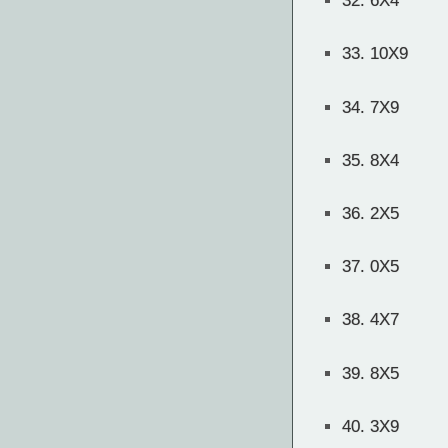
32.
6X4
33.
10X9
34.
7X9
35.
8X4
36.
2X5
37.
0X5
38.
4X7
39.
8X5
40.
3X9