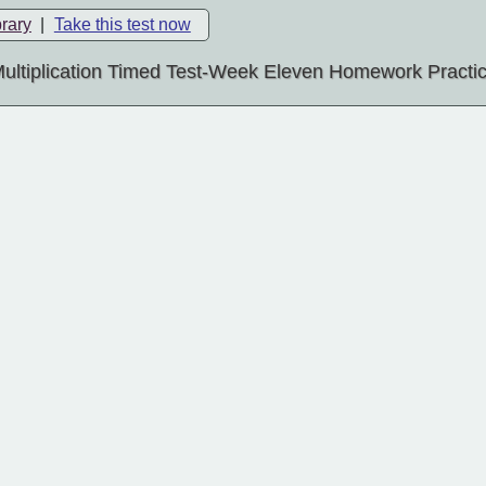
brary
|
Take this test now
ultiplication Timed Test-Week Eleven Homework Practi