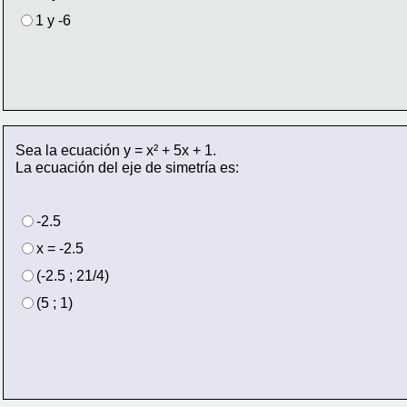
1 y -6
Sea la ecuación y = x² + 5x + 1.
La ecuación del eje de simetría es:
-2.5
x = -2.5
(-2.5 ; 21/4) 
(5 ; 1)