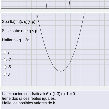
Sea f(x)=a(x-q)(x-p)
Si se sabe que q < p 
Hallar p - q + 2a
7
-7
-5
3
La ecuación cuadrática kx² + (k-3)x + 1 = 0
tiene dos raices reales iguales.
Halle los posibles valores de k.