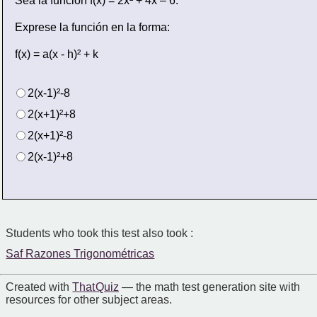
Sea la función f(x) = 2x² + 4x – 6.
Exprese la función en la forma:
f(x) = a(x - h)² + k
2(x-1)²-8
2(x+1)²+8
2(x+1)²-8
2(x-1)²+8
Students who took this test also took :
Saf Razones Trigonométricas
Created with
That Quiz
— the math test generation site with
resources for other subject areas.