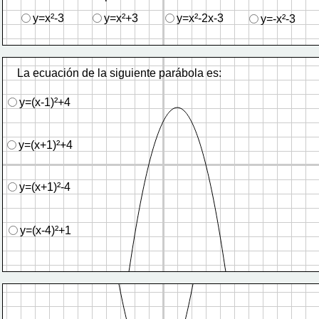
y=x²-3
y=x²+3
y=x²-2x-3
y=-x²-3
La ecuación de la siguiente parábola es:
y=(x-1)²+4
​y=(x+1)²+4
y=(x+1)²-4​
​y=(x-4)²+1