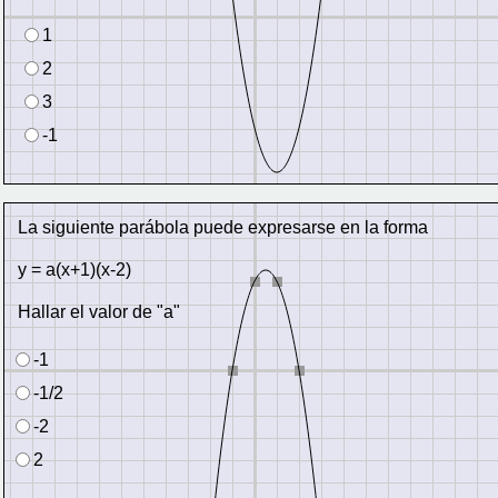
1
2
3
-1
La siguiente parábola puede expresarse en la forma
y = a(x+1)(x-2)
Hallar el valor de "a"
-1
-1/2
-2
2