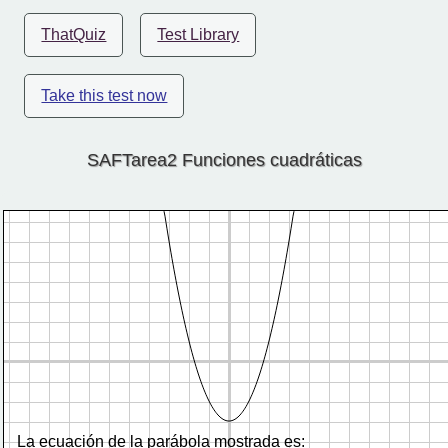
ThatQuiz
Test Library
Take this test now
SAFTarea2 Funciones cuadráticas
La ecuación de la parábola mostrada es: