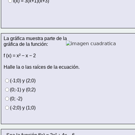
f(x) = 3(x+1)(x+3)
La gráfica muestra parte de la 
gráfica de la función:
f (x) = x² − x − 2 
Halle la o las raíces de la ecuación.
(-1;0) y (2;0)
(0;-1) y (0;2)
(0; -2)
(-2;0) y (1;0)