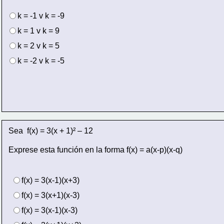
k = -1 v k = -9
k = 1 v k = 9
k = 2 v k = 5
k = -2 v k = -5
Sea  f(x) = 3(x + 1)² – 12
Exprese esta función en la forma f(x) = a(x-p)(x-q)
f(x) = 3(x-1)(x+3)
f(x) = 3(x+1)(x-3)
f(x) = 3(x-1)(x-3)