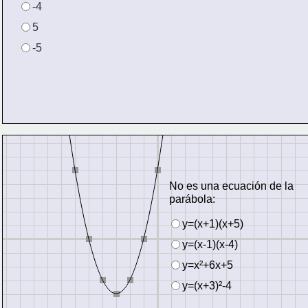
-4
5
-5
No es una ecuación de la 
parábola:
y=(x+1)(x+5)
y=(x-1)(x-4)
y=x²+6x+5
y=(x+3)²-4