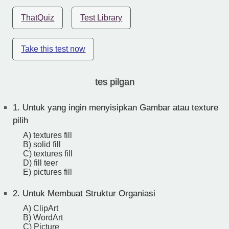
ThatQuiz
Test Library
Take this test now
tes pilgan
1.
Untuk yang ingin menyisipkan Gambar atau texture
pilih
A) textures fill
B) solid fill
C) textures fill
D) fill teer
E) pictures fill
2.
Untuk Membuat Struktur Organiasi
A) ClipArt
B) WordArt
C) Picture