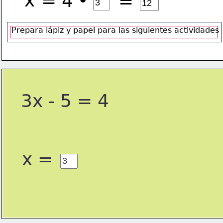
x
=
4
•
=
Prepara lápiz y papel para las siguientes actividades
3x - 5 = 4
x =