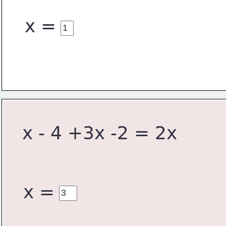
x =
x - 4 +3x -2 = 2x
x =