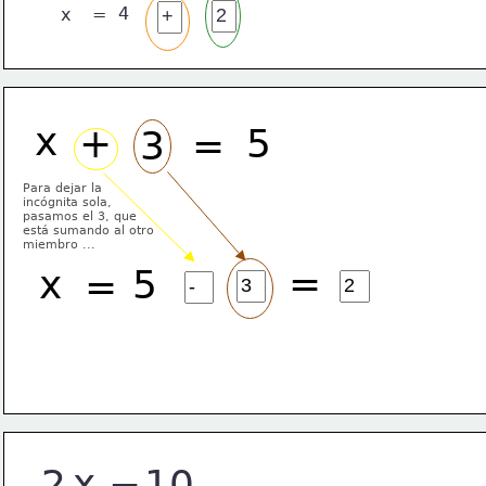
4
x
=
x
+
5
3
=
Para dejar la
incógnita sola,
pasamos el 3, que
está sumando al otro
miembro ...
=
x
5
=
x
2
10