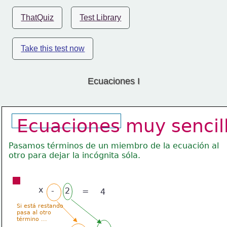
ThatQuiz
Test Library
Take this test now
Ecuaciones I
Ecuaciones muy sencil
Pasamos términos de un miembro de la ecuación al
otro para dejar la incógnita sóla.
x
-
2
=
4
Si está restando
pasa al otro 
término ...