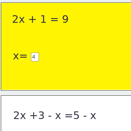
2x + 1 = 9
x=
2x +3 - x =5 - x