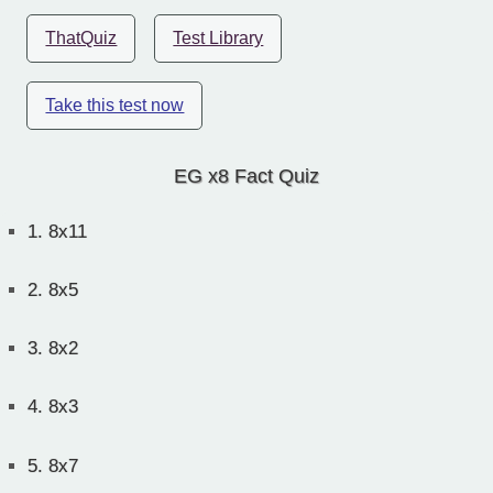
ThatQuiz
Test Library
Take this test now
EG x8 Fact Quiz
1.
8x11
2.
8x5
3.
8x2
4.
8x3
5.
8x7