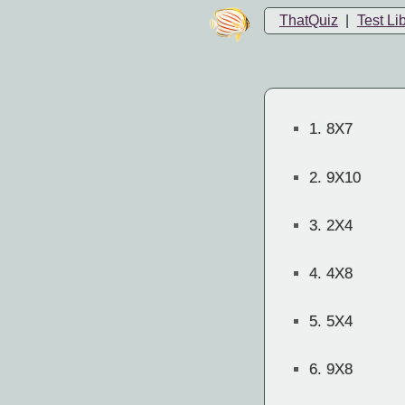
ThatQuiz
|
Test Li
1.
8X7
2.
9X10
3.
2X4
4.
4X8
5.
5X4
6.
9X8