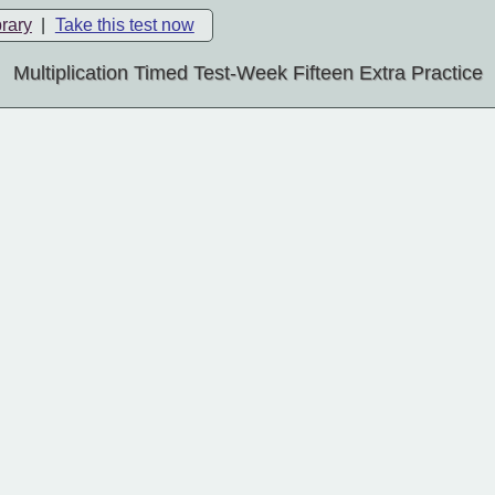
brary
|
Take this test now
Multiplication Timed Test-Week Fifteen Extra Practice