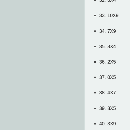
32.
6X4
33.
10X9
34.
7X9
35.
8X4
36.
2X5
37.
0X5
38.
4X7
39.
8X5
40.
3X9