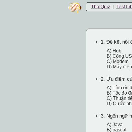
ThatQuiz
|
Test Li
1.
Đề kết nối đ
A) Hub
B) Cổng U
C) Modem
D) Máy điện
2.
Ưu điểm của
A) Tính ổn 
B) Tốc độ đ
C) Thuận ti
D) Cước phí
3.
Ngôn ngữ nà
A) Java
B) pascal