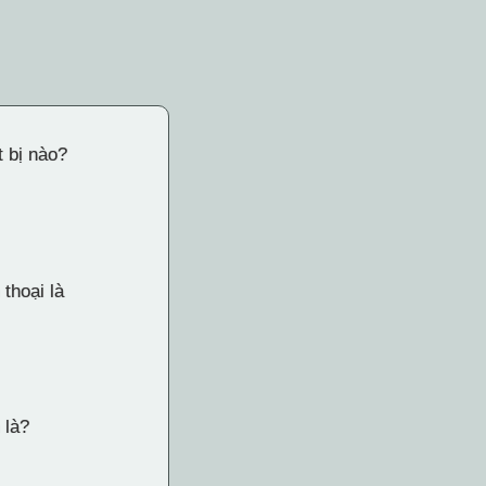
t bị nào?
thoại là
 là?