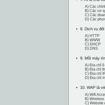
A) Các chín
B) Các cơ q
C) Các doa
D) Các phươ
8.
Dịch vụ đổi 
A) HTTP
B) WWW
C) DHCP
D) DNS
9.
Mỗi máy tính
A) Địa chỉ 
B) Địa chỉ t
C) Địa chỉ I
D) Địa chỉ 
10.
WAP là viế
A) Wifi Acce
B) Wireless
C) Website 