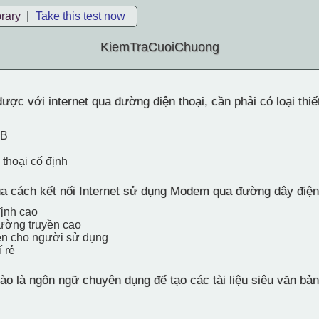
brary
|
Take this test now
KiemTraCuoiChuong
ược với internet qua đường điện thoại, cần phải có loại thiế
SB
 thoại cố định
 cách kết nối Internet sử dụng Modem qua đường dây điện 
định cao
ường truyền cao
ện cho người sử dụng
 rẻ
o là ngôn ngữ chuyên dụng để tạo các tài liệu siêu văn bản