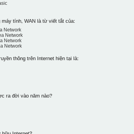
asic
máy tính, WAN là từ viết tắt của:
ea Network
ea Network
ea Network
ea Network
uyền thông trên Internet hiện tại là:
ợc ra đời vào năm nào?
 hữu Internet?