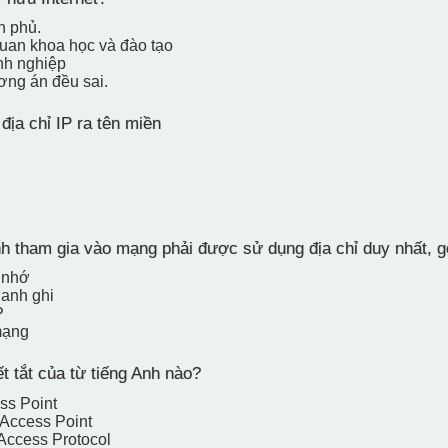
h phủ.
uan khoa học và đào tạo
nh nghiệp
ng án đều sai.
địa chỉ IP ra tên miền
 tham gia vào mạng phải được sử dụng địa chỉ duy nhất, gọi
ô nhớ
hanh ghi
P
mạng
t tắt của từ tiếng Anh nào?
ss Point
 Access Point
Access Protocol